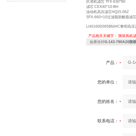
扒渣机滤芯 TFX-630*80
滤芯 CEX40*10-BH
油动机高压滤芯HQ25.06Z
SFX-660×10过滤脂肪酸脂滤
LH0160D005BN/HC黎明高
产品相关关键字：
陕鼓风机
如果你对
G-143-790A2
产品：
您的单位：
您的姓名：
联系电话：