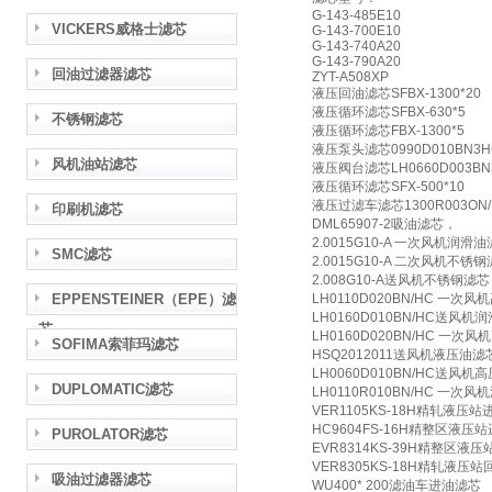
G-143-485E10
VICKERS威格士滤芯
G-143-700E10
G-143-740A20
G-143-790A20
回油过滤器滤芯
ZYT-A508XP
液压回油滤芯SFBX-1300*20
液压循环滤芯SFBX-630*5
不锈钢滤芯
液压循环滤芯FBX-1300*5
液压泵头滤芯0990D010BN3H
风机油站滤芯
液压阀台滤芯LH0660D003BN
液压循环滤芯SFX-500*10
液压过滤车滤芯1300R003ON/
印刷机滤芯
DML65907-2吸油滤芯，
2.0015G10-A 一次风机润滑
SMC滤芯
2.0015G10-A 二次风机不锈
2.008G10-A送风机不锈钢滤
EPPENSTEINER（EPE）滤
LH0110D020BN/HC 一次
LH0160D010BN/HC送风机
芯
LH0160D020BN/HC 一次
SOFIMA索菲玛滤芯
HSQ2012011送风机液压油滤
LH0060D010BN/HC送风机
DUPLOMATIC滤芯
LH0110R010BN/HC 一次
VER1105KS-18H精轧液压
HC9604FS-16H精整区液压
PUROLATOR滤芯
EVR8314KS-39H精整区液
VER8305KS-18H精轧液压
吸油过滤器滤芯
WU400* 200滤油车进油滤芯