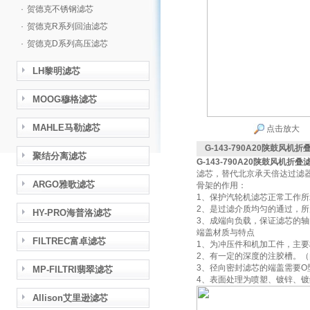
·
贺德克不锈钢滤芯
·
贺德克R系列回油滤芯
·
贺德克D系列高压滤芯
LH黎明滤芯
MOOG穆格滤芯
MAHLE马勒滤芯
点击放大
G-143-790A20陕鼓风机折
聚结分离滤芯
G-143-790A20陕鼓风机折叠
滤芯，替代北京承天倍达过滤
ARGO雅歌滤芯
骨架的作用：
1、保护汽轮机滤芯正常工作
2、是过滤介质均匀的通过，
HY-PRO海普洛滤芯
3、成端向负载，保证滤芯的
端盖材质与特点
FILTREC富卓滤芯
1、为冲压件和机加工件，主
2、有一定的深度的注胶槽。
3、径向密封滤芯的端盖需要
MP-FILTRI翡翠滤芯
4、表面处理为喷塑、镀锌、
Allison艾里逊滤芯