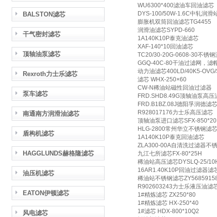
WU6300*400滤油车回油滤芯
DYS-100/50W-1.6C中轧润
BALSTON滤芯
膨胀机双筒回油滤芯TG4455
润滑油滤芯SYPD-660
干气密封滤芯
1A140K10P泰克油滤芯
XAF-140*10回油滤芯
顶轴油泵滤芯
TC20/30-20G-0608-30不锈
GGQ-40C-80干油过滤网，滤
动力油滤芯400LD/40K5-OVG/
Rexroth力士乐滤芯
滤芯 WHX-250×60
CW-N稀油站磁性回油过滤器
泵车滤芯
FRD.SHD8.49G顶轴油泵高
FRD.B1BZ.08J德阳孚润德
R928017176力士乐高压滤芯
南通南方润滑油滤芯
顶轴油泵进口滤芯SFX-850*20
HLG-2800常州华立不锈钢滤
盾构机滤芯
1A140K10P泰克回油滤芯
ZLA300-00A自清洗过滤器
HAGGLUNDS赫格隆滤芯
九江七所滤芯FX-80*25H
稀油站高压滤芯DYSLQ-25/10
16AR1.40K10P回油过滤器滤
油压机滤芯
稀油站不锈钢滤芯ZY56859158
R902603243力士乐液压油滤
EATON伊顿滤芯
1#精炼滤芯 ZX250*80
1#精炼滤芯 HX-250*40
1#滤芯 HDX-800*10Q2
风电滤芯