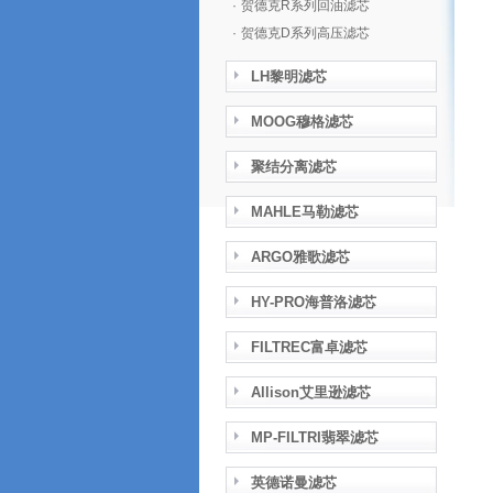
·
贺德克R系列回油滤芯
·
贺德克D系列高压滤芯
LH黎明滤芯
MOOG穆格滤芯
聚结分离滤芯
MAHLE马勒滤芯
ARGO雅歌滤芯
HY-PRO海普洛滤芯
FILTREC富卓滤芯
Allison艾里逊滤芯
MP-FILTRI翡翠滤芯
英德诺曼滤芯