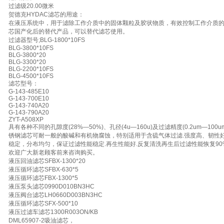
过滤级20.00微米
贺德克HYDAC滤芯的用途：
在液压系统中，用于滤除工作介质中的固体颗粒及胶状物质，有效控制工作介质
芯国产化后的替代产品，可以替代滤芯使用。
过滤器型号;BLG-1800*10FS
BLG-3800*10FS
BLG-3800*20
BLG-3300*20
BLG-2200*10FS
BLG-4500*10FS
滤芯型号：
G-143-485E10
G-143-700E10
G-143-740A20
G-143-790A20
ZYT-A508XP
具有各种不同的孔隙度(28%—50%)、孔径(4u—160u)及过滤精度(0.2um—
锈钢滤芯可耐一般的酸碱和有机物腐蚀，特别适用于含硫气体过滤.强度高、韧性好
稳定，分布均匀，保证过滤性能稳定.再生性能好.反复清洗再生后过滤性能恢复9
欢迎广大新老顾客前来咨询购买。
液压回油滤芯SFBX-1300*20
液压循环滤芯SFBX-630*5
液压循环滤芯FBX-1300*5
液压泵头滤芯0990D010BN3HC
液压阀台滤芯LH0660D003BN3HC
液压循环滤芯SFX-500*10
液压过滤车滤芯1300R003ON/KB
DML65907-2吸油滤芯，