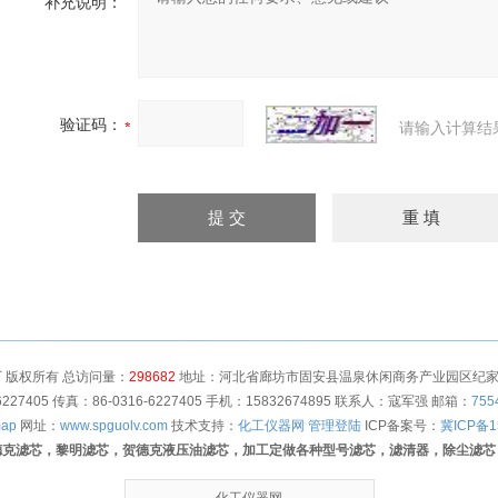
补充说明：
验证码：
请输入计算结
 版权所有 总访问量：
298682
地址：河北省廊坊市固安县温泉休闲商务产业园区纪家营村
6227405 传真：86-0316-6227405 手机：15832674895 联系人：寇军强 邮箱：
755
map
网址：
www.spguolv.com
技术支持：
化工仪器网
管理登陆
ICP备案号：
冀ICP备1
德克滤芯，黎明滤芯，贺德克液压油滤芯，加工定做各种型号滤芯，滤清器，除尘滤芯