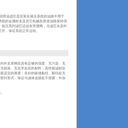
鼓风机润滑油滤芯是安装在液压系统的油路中用于
磨损的金属粉末及其它机械杂质使油路保持清
。低压系列滤芯还设有旁通阀，当滤芯未及时
打开，保证系统正常运转。
内外支承网应具有足够的强度、无污染、无
、无脱落、无化学反应的材料；高性能滤材应
且最适宜的厚度；良好的纵缝黏结，黏结处无
择密封形式，保证与滤体连接处不泄露；外加
性。