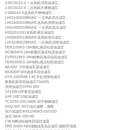
2.0015G10-A 一次风机润滑油滤芯，
2.0015G10-A 二次风机不锈钢滤芯，
2.008G10-A送风机不锈钢滤芯，
LH0110D020BN/HC 一次风机高压滤芯，
LH0160D010BN/HC送风机润滑油滤芯
LH0160D020BN/HC 一次风机高压滤芯
HSQ2012011送风机液压油滤芯
LH0060D010BN/HC送风机高压滤芯
LH0110R010BN/HC 一次风机润滑油滤芯
VER1105KS-18H精轧液压站进油滤芯
HC9604FS-16H精整区液压站进油滤芯
EVR8314KS-39H精整区液压站回油滤芯
VER8305KS-18H精轧液压站回油滤芯
WU400* 200滤油车进油滤芯
WU6300*400滤油车回油滤芯
DYS-100/50W-1.6C中轧润滑站滤芯
膨胀机双筒回油滤芯TG4455
润滑油滤芯SYPD-660
1A140K10P泰克油滤芯
XAF-140*10回油滤芯
TC20/30-20G-0608-30不锈钢滤芯
GGQ-40C-80干油过滤网，滤帽
动力油滤芯400LD/40K5-OVG/SD
滤芯 WHX-250×60
CW-N稀油站磁性回油过滤器
FRD.SHD8.49G顶轴油泵高压滤芯 德阳孚润德