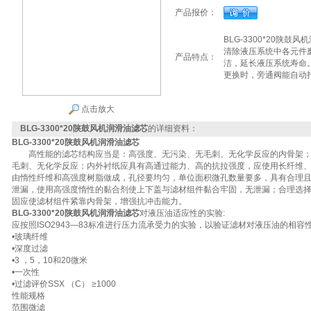
产品报价：
BLG-3300*20陕
清除液压系统中各元件
产品特点：
洁，延长液压系统寿命
更换时，旁通阀能自动
点击放大
BLG-3300*20陕鼓风机润滑油滤芯
的详细资料：
BLG-3300*20陕鼓风机润滑油滤芯
高性能的滤芯结构应当是：高强度、无污染、无毛刺、无化学反应的内骨架；
毛刺、无化学反应；内外衬纸应具有高通过能力、高的抗拉强度，应使用长纤维
由惰性纤维和高强度树脂做成，孔径要均匀，单位面积微孔数量要多，具有合理
泄漏，使用高强度惰性的黏合剂使上下盖与滤材组件黏合牢固，无泄漏；合理选
固应使滤材组件紧靠内骨架，增强抗冲击能力。
BLG-3300*20陕鼓风机润滑油滤芯
对液压油适应性的实验:
应按照ISO2943—83标准进行压力流承受力的实验，以验证滤材对液压油的相容
•玻璃纤维
•深度过滤
•3 ，5，10和20微米
•一次性
•过滤评价SSX （C） ≥1000
性能规格
范围微滤