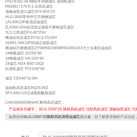
FRD.B1BZ.08J德阳孚润德滤芯 油动机滤芯
R928017176力士乐高压滤芯
顶轴油泵进口滤芯SFX-850*20
HLG-2800常州华立不锈钢滤芯
1A140K10P泰克回油滤芯
ZLA300-00A自清洗过滤器不锈钢滤芯滤芯
九江七所滤芯FX-80*25H
稀油站高压滤芯DYSLQ-25/10H
16AR1.40K10P回油过滤器滤芯
稀油站不锈钢滤芯ZY5685915899R902603243力士乐液压油滤芯
1#精炼滤芯 ZX250*80
1#精炼滤芯 HX-250*40
1#滤芯 HDX-800*10Q2
扒渣机滤芯 TFX-630*80
滤芯 CEX40*10-BH
油动机高压滤芯HQ25.06Z
SFX-660×10过滤脂肪酸脂滤芯
LH0160D005BN/HC黎明高压滤芯，
产品相关关键字：
BLG-3300*20
陕鼓风机滤芯
沈鼓风机滤芯
顶轴油泵滤芯
汽
如果你对
BLG-3300*20陕鼓风机润滑油滤芯
感兴趣，想了解更详细的产品信息