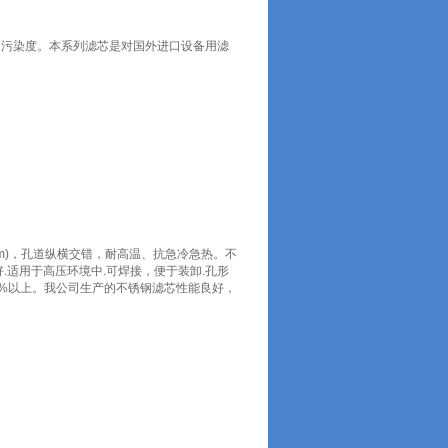
的污染度。本系列滤芯是对国外进口设备用滤
100um)，孔道纵横交错，耐高温、抗急冷急热。不
.适用于高压环境中.可焊接，便于装卸.孔形
0%以上。我公司生产的不锈钢滤芯性能良好，