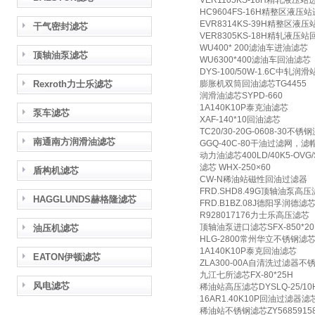
VER1105KS-18H精轧液压
HC9604FS-16H精整区液压
EVR8314KS-39H精整区液
干气密封滤芯
VER8305KS-18H精轧液压
WU400* 200滤油车进油滤芯
顶轴油泵滤芯
WU6300*400滤油车回油滤芯
DYS-100/50W-1.6C中轧润
Rexroth力士乐滤芯
膨胀机双筒回油滤芯TG4455
润滑油滤芯SYPD-660
1A140K10P泰克油滤芯
泵车滤芯
XAF-140*10回油滤芯
TC20/30-20G-0608-30不锈
南通南方润滑油滤芯
GGQ-40C-80干油过滤网，滤
动力油滤芯400LD/40K5-OVG/
滤芯 WHX-250×60
盾构机滤芯
CW-N稀油站磁性回油过滤器
FRD.SHD8.49G顶轴油泵高
HAGGLUNDS赫格隆滤芯
FRD.B1BZ.08J德阳孚润德
R928017176力士乐高压滤芯
顶轴油泵进口滤芯SFX-850*20
油压机滤芯
HLG-2800常州华立不锈钢滤
1A140K10P泰克回油滤芯
EATON伊顿滤芯
ZLA300-00A自清洗过滤器
九江七所滤芯FX-80*25H
风电滤芯
稀油站高压滤芯DYSLQ-25/10
16AR1.40K10P回油过滤器滤
稀油站不锈钢滤芯ZY56859158