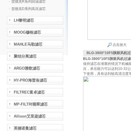
·
贺德克R系列回油滤芯
·
贺德克D系列高压滤芯
LH黎明滤芯
MOOG穆格滤芯
MAHLE马勒滤芯
点击放大
BLG-3800*10FS陕鼓风
聚结分离滤芯
BLG-3800*10FS陕鼓风机过
保持滤芯在堵塞的情况下机械
ARGO雅歌滤芯
压，承压能力可以达到10-3
下使用，具有达到较高清洁度
HY-PRO海普洛滤芯
FILTREC富卓滤芯
MP-FILTRI翡翠滤芯
Allison艾里逊滤芯
英德诺曼滤芯