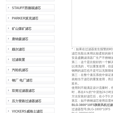
STAUFF西德福滤芯
PARKER派克滤芯
矿山煤矿滤芯
唐纳森滤芯
颇尔滤芯
*：如果在过滤器发生报警的
滤芯先取出来用比较柔软的刷
安县盛鹏滤清器厂生产不锈钢
过滤装置
第二：这个是比较好的一个解
以清洗的，可以重复使用，但
汽轮机滤芯
钢网的滤芯也不是可以无限期
第三：在整个液压系统中保证
就相当于滤芯的重复使用，而
钢厂 电厂滤芯
延长。
使用到不能满足设计流量时，
双筒过滤器滤芯
时，再在4％的*中浸泡24小
方法安装好滤芯后，在小于0.1
第五：如不锈钢滤芯使用后需
压力管路过滤器滤芯
BLG-3800*10FS陕鼓风机过
过滤器型号;BLG-1800*10FS
VICKERS威格士滤芯