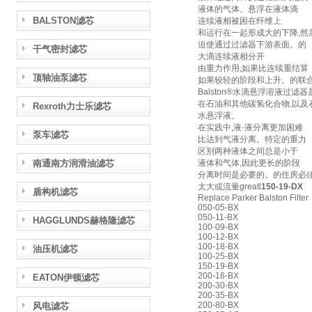
液体的气体。悬浮在液体滴
BALSTON滤芯
连续液相被困在纤维上
和运行在一起形成大的下降,然
迫使通过过滤器下游表面。的
干气密封滤芯
大滴连续液相分开
由重力作用,如果比连续重结算
顶轴油泵滤芯
如果较轻的阶段和上升。的联
Balston®水滴悬浮溶液过滤
在石油和其他碳氢化合物,以及
Rexroth力士乐滤芯
水悬浮液。
在实践中,液-液分离更加困难
泵车滤芯
比达到气液分离。特定的重力
区别两种液体之间总是小于
南通南方润滑油滤芯
液体和气体,因此更长的阶段
分离时间是必要的。的住房必
太大或流量greatl
150-19-DX
盾构机滤芯
Replace Parker Balston Filter
050-05-BX
050-11-BX
HAGGLUNDS赫格隆滤芯
100-09-BX
100-12-BX
100-18-BX
油压机滤芯
100-25-BX
150-19-BX
200-16-BX
EATON伊顿滤芯
200-30-BX
200-35-BX
200-80-BX
风电滤芯