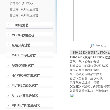
·
贺德克不锈钢滤芯
·
贺德克R系列回油滤芯
·
贺德克D系列高压滤芯
LH黎明滤芯
MOOG穆格滤芯
聚结分离滤芯
点击放大
150-19-DX派克BALSTO
MAHLE马勒滤芯
150-19-DX
派克BALSTON过
废气中气体成分的分析
ARGO雅歌滤芯
制酸设备中的吸收器或洗涤器
废气总是含有稀的液滴。
酸，必须先从样品中除去
HY-PRO海普洛滤芯
它进入分析器。建议相似。
天然气样品过滤：等级
FILTREC富卓滤芯
DQ或DX过滤管，内部到外部
如果需要滑流取样，过滤阶段
Allison艾里逊滤芯
MP-FILTRI翡翠滤芯