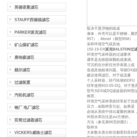
英德诺曼滤芯
STAUFF西德福滤芯
取决于悬浮物的组成
PARKER派克滤芯
液体，外壳可以是不锈钢，聚
95T），Monel（模型95M），或
采样环境空气或其他
矿山煤矿滤芯
150-19-DX
派克BALSTON过
环境空气采样器的过滤要求
唐纳森滤芯
通常是去除固体颗粒或液滴。
可沉积在分析仪光学表面上或
颇尔滤芯
造成其他校准问题。等级DX或
建议使用滤芯。对于低流量
个人采样器，轻巧轻便的DFU
过滤装置
经常使用933-05-DQ。对于
型号为DX或DQ滤波器的90型
汽轮机滤芯
推荐。
环境空气采样系统经常处于负
压力，由取样泵引起。如果是
钢厂 电厂滤芯
必须从系统中排出凝聚的液体
外部水库往往是zui方便的。
双筒过滤器滤芯
方法（参见第66页的图2）。
取样水
VICKERS威格士滤芯
大多数水质分析仪都受到良好