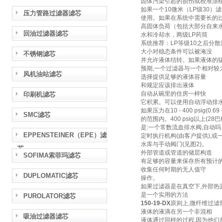
固体污染引起的损伤或校准漂
如果一个10微米（LP级30）
压力管路过滤器滤芯
使用。如果在系统中需要长的
高固体负荷（包括大部分自来
回油过滤器滤芯
水和冷却水，两级LP药筒
系统推荐：LP等级10之后分
大小对稳态条件可以被淹没
不锈钢滤芯
并允许液体结转。如果液体的
预期,一个过滤器与一个相对较
风机油站滤芯
选择提供足够的液体容量
和规定应该排出液体
自动从碗里的住房一样快
印刷机滤芯
它积累。可以使用自动浮动排
如果压力在10 - 400 psig(0.69
SMC滤芯
的范围内。400 psig以上(28
是:一个常数流血排水阀,自动吗
EPPENSTEINER（EPE）滤
定时执行机构(由客户提供),或
水库与手动阀门(见图2)。
芯
外部管道或管道的储层构造
SOFIMA索菲玛滤芯
有足够的容量来保存所有预计
收集任何时期的无人值守
DUPLOMATIC滤芯
操作。
如果过滤器是在真空下,外部热
是一个实用的方法
PUROLATOR滤芯
150-19-DX
原则上,微纤维过滤
液体的液滴在另一个非混相
吸油过滤器滤芯
液体通过同样的过程,因为他们