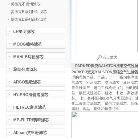
·
贺德克不锈钢滤芯
·
贺德克R系列回油滤芯
·
贺德克D系列高压滤芯
LH黎明滤芯
MOOG穆格滤芯
MAHLE马勒滤芯
点击放大
PARKER派克BALSTON压缩空气过
聚结分离滤芯
PARKER派克BALSTON压缩空气过滤
理的理想产品。产品：（一）吸烟室净化
ARGO雅歌滤芯
气滤芯、机油滤芯、柴油滤芯、液压滤芯
等各种国产、进口工程机械（2）自航粑
芯：板框式过滤芯，粗效、中效、高效滤器。
HY-PRO海普洛滤芯
芯。 七、各种压缩机油气分离器滤芯、
化工液体过滤器芯、试剂过滤器芯、影像
FILTREC富卓滤芯
印刷、食品、钢铁冶炼等行业
MP-FILTRI翡翠滤芯
Allison艾里逊滤芯