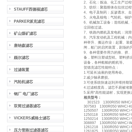
2、石化：炼油、化工生产过
3、纺织：聚脂熔体在拉丝过
STAUFF西德福滤芯
4、电子及制药：反渗透水、
5、火电及核电：气轮机、锅
PARKER派克滤芯
6、机械加工设备：造纸机械
尘回收过滤。
7、铁路内燃机及发电机：润
矿山煤矿滤芯
8、汽车发动机及工程机械：
种举升、搬运作业：起重、装
唐纳森滤芯
闸，船门的启闭装置，剧场的
9、各种需要作用力的推、挤
颇尔滤芯
备，塑料注塑成型机、塑料挤
设备，各种船舶的舵机等。
贺德克滤芯性能特点：
过滤装置
1.可延长油液的使用寿命。
2.减少轴承磨损。
汽轮机滤芯
3.可使系统快速达到并维持期
4.过滤精度高，滤芯不易被堵
5.采用*高性能滤材，实现更
钢厂 电厂滤芯
相关型号：
301523 1300R050 W/HC/
双筒过滤器滤芯
307583 1300R050 W/HC/-
1250507 1300R050 W/HC/
1250118 1300R050 W/HC/-
VICKERS威格士滤芯
1250214 1300R050 W/HC/-
308897 1300R050 W/HC/-
1261218 1300R050 W/HC/
压力管路过滤器滤芯
1261825 1300R050 W/HC/