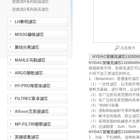
·
贺德克R系列回油滤芯
·
贺德克D系列高压滤芯
LH黎明滤芯
MOOG穆格滤芯
聚结分离滤芯
点击放大
HYDAC贺德克滤芯1320D00
MAHLE马勒滤芯
HYDAC贺德克滤芯1320D005O
根据材质不同，贺德克滤芯可以
ARGO雅歌滤芯
介绍下这三类滤芯的特点。
1.（Betamiron）普通玻纤滤
（1）一次性滤芯，以无机纤
HY-PRO海普洛滤芯
资料为基础，进行替代，以达
（2）在广泛的压差范围内可
FILTREC富卓滤芯
（3）在广泛的压差范围内具有
（4）*的纳污容量
（5）浸制和粘贴时可用环氧
Allison艾里逊滤芯
（6）耐冲击性能高，防止滤
（7）采用坚固的机械垫片支
MP-FILTRI翡翠滤芯
（8）过滤精度：3um，5um，1
HYDAC贺德克滤芯1320D005O
英德诺曼滤芯
1、冶金：于轧钢机、连铸机