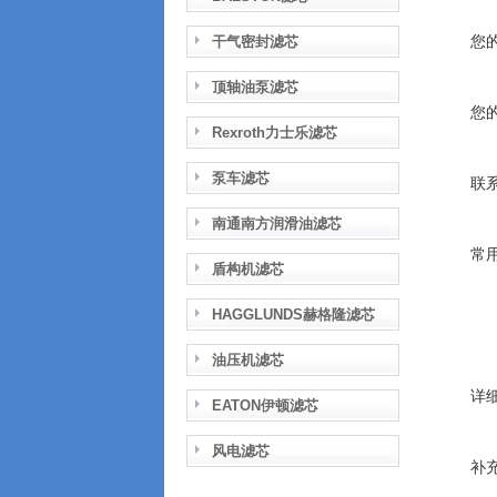
您
干气密封滤芯
顶轴油泵滤芯
您
Rexroth力士乐滤芯
泵车滤芯
联
南通南方润滑油滤芯
常
盾构机滤芯
HAGGLUNDS赫格隆滤芯
油压机滤芯
详
EATON伊顿滤芯
风电滤芯
补