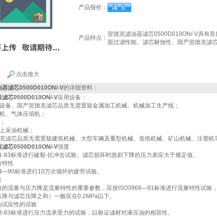
产品报价：
贺德克滤油器滤芯0500D010ON/-V具
产品特点：
面过滤性能。滤芯耐蚀性、国产贺德克滤
点击放大
滤芯0500D010ON/-V
的详细资料：
芯0500D010ON/-V
应用设备：
械设备、国产贺德克滤芯品质无需置疑金属加工机械、机械加工生产线；
风机、气体压缩机；
；
海上采油机械；
德克滤芯品质无需置疑建筑机械、大型车辆及重型机械、造纸机械、矿山机械、注塑机
芯0500D010ON/-V
强度
941-83标准进行破裂-抗冲击试验。滤芯损坏时急剧下降的压力差应大于规定值。
劳特性
724—90标准进行10万次循环的疲劳试验。
性
的流量与压力降是流量特性的重要参数，应按ISO3968—91标准进行流量特性试
降与滤芯压降之和）一般应在0.2MPa以下。
油试应性的试验
943-83标准进行压力流承受力的试验，以验证滤材对液压油的相容性。