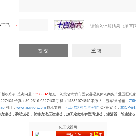
验证码：
请输入计算结果（填写阿
 版权所有 总访问量：
298682
地址：河北省廊坊市固安县温泉休闲商务产业园区纪家营村
6227405 传真：86-0316-6227405 手机：15832674895 联系人：寇军强 邮箱：
755
map
网址：
www.spguolv.com
技术支持：
化工仪器网
管理登陆
ICP备案号：
冀ICP备1
德克滤芯，黎明滤芯，贺德克液压油滤芯，加工定做各种型号滤芯，滤清器，除尘滤芯
化工仪器网
12
中级会员
第
年