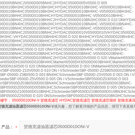
00D005BNHC20500D005BNHC2HYDAC0500D005V0500 D 005
00D010BH3HC0500D010BH3HCHYDAC0500D010BH3HC-V0500D010BH4HC-
00D010BH4HC0500D010BH3HCHYDAC0500D010BH4HC-V0500D010BH3HC-
00D010BHHC0500D010BHHCHYDAC0500D010BHHC-V0500D010BHHC-
00D010BHHC20500D010BHHC2HYDAC0500D010BN3HC0500 D 010 ONHYDA
00D010BN4HC0500D010BN3HCHYDAC0500D010BN4HC-V0500D010BN4HC-
00D010BNHC0500D010BNHCHYDAC0500D010BNHC-V0500D010BNHC-
00D010BNHC20500D010BNHC2HYDAC0500D010V0500D010VHYDAC0500D0
BH3HC-VHYDAC0500D020BH4HC0500 D 020 BH4HCHYDAC0500D020BH4HC
00D020BHHC0500D020BHHCHYDAC0500D020BHHC-V0500D020BHHC-
00D020BHHC20500D020BHHC2HYDAC0500D020BN3HC0500 D 020 ONHYDA
0D020BN4HC0500 D 020 ONHYDAC0500D020BN4HC-V0500D020BN3HC-
00D020BNHC0500D020BNHCHYDAC0500D020BNHC-V0500D020BNHC-
0D020BNHC20500D020BNHC2HYDAC0500D020V0500 D 020 VMahleH0500DH
eH0500DH160500D020BH4HCMahleH0500DH30500D003BH4HCMahleH0500D
500DN160500 D 020 ONMahleH0500DN30500 D 003 ONMahleH0500DN60500 D
rSBF-0500D-Z10V0500 D 010 ON /-VSchroederSBF-0500D-Z25B0500D020BNHC
SBF-0500D-Z3B0500 D 003 BN4HCSchroederSBF-0500D-Z3V0500 D 003 ON /-V
ederSBF-0500D-Z5V0500 D 005 ON /-VSchroederSBF0500DZ030500 D 003
erSBF0500DZ03B0500D003BN4HCSchroederSBF0500DZ03V0500D003BNHC-
rSBF0500DZ050500D005BN3HCSchroederSBF0500DZ05B0500 D 005 ONSchro
rSBF0500DZ100500D010BNHC2SchroederSBF0500DZ10B0500D010BN3HCSch
rSBF0500DZ250500 D 020 ONSchroederSBF0500DZ25B0500D020BN3HCSchro
关键字：
0500D010ON/-V
贺德克滤芯
HYDAC贺德克滤芯
贺德克滤芯报价
贺德克液
贺德克滤油器滤芯0500D010ON/-V
感兴趣，想了解更详细的产品信息，填写下表直接
产品：