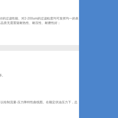
有良好的过滤性能、对2-200um的过滤粒度均可发挥均一的表
芯品质无需置疑耐热性、耐压性、耐磨性好；
等。
验，以绘制流量-压力降特性曲线图。在额定供油压力下，总