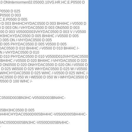
10 ONInternormen02.0500D.10VG.HR.HC.E.P0500 D
P0500 D 025
.P0500 D 003
C.E.P0500 D 005
0 D 003 BH4HCHYDAC0500 D 003 BH4HC /-V0500 D
 D 003 ON /-VHYDAC0500 D 003 ON0500 D 003
00 D 003 V0500D003VHYDAC0500 D 003 V /-V0500
BH3HCHYDAC0500 D 005 BH4HC /-V0500 D 005
 005 ON /-VHYDAC0500 D 005
D 005 PHYDAC0500 D 005 V0500 D 005
C0500 D 010 BH4HC /-V0500 D 010 BH4HC /-
N /-VHYDAC0500 D 010
0 D 010 PHYDAC0500 D 010 V0500D010VHYDAC0500
 BH4HC /-V0500 D 020 BH4HC /-VHYDAC0500 D 020
 ON0500 D 020 ONHYDAC0500 D 020 ON /-V0500 D
 D 025 W0500 D 025 WHYDAC0500 D 025 W /-V0500
W/HCHYDAC0500 D 025 W/HC /-V0500 D 025 W/HC /-
AC0500 D 050 W /-W0500 D 050 W /-WHYDAC0500 D
500 D 100 W/HC /-
C0500D003BN3HC-V0500D003BN4HC-
5BH3HC0500 D 005
BH4HCHYDAC0500D005BH4HC-V0500D005BH4HC-
AC0500D005BN3HC-V0500D005BN4HC-
-