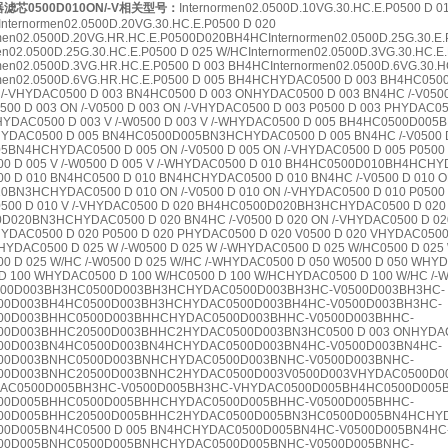
芯0500D010ON/-V
相关型号：
Internormen02.0500D.10VG.30.HC.E.P0500 D 0
nternormen02.0500D.20VG.30.HC.E.P0500 D 020
men02.0500D.20VG.HR.HC.E.P0500D020BH4HCInternormen02.0500D.25G.30.E.
en02.0500D.25G.30.HC.E.P0500 D 025 W/HCInternormen02.0500D.3VG.30.HC.E
men02.0500D.3VG.HR.HC.E.P0500 D 003 BH4HCInternormen02.0500D.6VG.30.H
men02.0500D.6VG.HR.HC.E.P0500 D 005 BH4HCHYDAC0500 D 003 BH4HC050
/-VHYDAC0500 D 003 BN4HC0500 D 003 ONHYDAC0500 D 003 BN4HC /-V0500
0 D 003 ON /-V0500 D 003 ON /-VHYDAC0500 D 003 P0500 D 003 PHYDAC05
VHYDAC0500 D 003 V /-W0500 D 003 V /-WHYDAC0500 D 005 BH4HC0500D005
HYDAC0500 D 005 BN4HC0500D005BN3HCHYDAC0500 D 005 BN4HC /-V0500 D
BN4HCHYDAC0500 D 005 ON /-V0500 D 005 ON /-VHYDAC0500 D 005 P0500 
 D 005 V /-W0500 D 005 V /-WHYDAC0500 D 010 BH4HC0500D010BH4HCHYDA
0 D 010 BN4HC0500 D 010 BN4HCHYDAC0500 D 010 BN4HC /-V0500 D 010 O
0BN3HCHYDAC0500 D 010 ON /-V0500 D 010 ON /-VHYDAC0500 D 010 P050
V0500 D 010 V /-VHYDAC0500 D 020 BH4HC0500D020BH3HCHYDAC0500 D 020
D020BN3HCHYDAC0500 D 020 BN4HC /-V0500 D 020 ON /-VHYDAC0500 D 020
HYDAC0500 D 020 P0500 D 020 PHYDAC0500 D 020 V0500 D 020 VHYDAC0500
VHYDAC0500 D 025 W /-W0500 D 025 W /-WHYDAC0500 D 025 W/HC0500 D 025 
 D 025 W/HC /-W0500 D 025 W/HC /-WHYDAC0500 D 050 W0500 D 050 WHYD
D 100 WHYDAC0500 D 100 W/HC0500 D 100 W/HCHYDAC0500 D 100 W/HC /-W0
00D003BH3HC0500D003BH3HCHYDAC0500D003BH3HC-V0500D003BH3HC-
00D003BH4HC0500D003BH3HCHYDAC0500D003BH4HC-V0500D003BH3HC-
00D003BHHC0500D003BHHCHYDAC0500D003BHHC-V0500D003BHHC-
00D003BHHC20500D003BHHC2HYDAC0500D003BN3HC0500 D 003 ONHYDA
00D003BN4HC0500D003BN4HCHYDAC0500D003BN4HC-V0500D003BN4HC-
00D003BNHC0500D003BNHCHYDAC0500D003BNHC-V0500D003BNHC-
00D003BNHC20500D003BNHC2HYDAC0500D003V0500D003VHYDAC0500D00
AC0500D005BH3HC-V0500D005BH3HC-VHYDAC0500D005BH4HC0500D005
00D005BHHC0500D005BHHCHYDAC0500D005BHHC-V0500D005BHHC-
00D005BHHC20500D005BHHC2HYDAC0500D005BN3HC0500D005BN4HCHYD
0D005BN4HC0500 D 005 BN4HCHYDAC0500D005BN4HC-V0500D005BN4HC
00D005BNHC0500D005BNHCHYDAC0500D005BNHC-V0500D005BNHC-