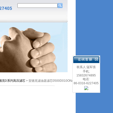
联系人:寇军强
手机;
15832674895
电话:
德克D系列高压滤芯
> 贺德克滤油器滤芯0500D010ON/-V
86-0316-6227405