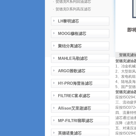
·
贺德克R系列回油滤芯
·
贺德克D系列高压滤芯
LH黎明滤芯
MOOG穆格滤芯
聚结分离滤芯
贺德克滤油器
MAHLE马勒滤芯
贺德克滤油器滤
1、冶金机
ARGO雅歌滤芯
2、大型鼓
3、发电机组
4、陆地及
HY-PRO海普洛滤芯
5、国产贺
贺德克滤油器滤
FILTREC富卓滤芯
应按ISO2
三、流动疲
应按ISO3
Allison艾里逊滤芯
四、流量特
滤芯通过油液
MP-FILTRI翡翠滤芯
压降（滤壳压
五、对液压
英德诺曼滤芯
应按ISO2