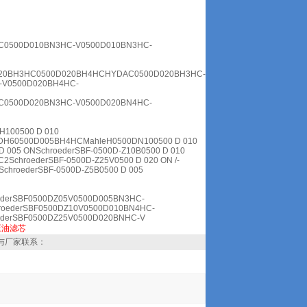
C0500D010BN3HC-V0500D010BN3HC-
20BH3HC0500D020BH4HCHYDAC0500D020BH3HC-
-V0500D020BH4HC-
C0500D020BN3HC-V0500D020BN4HC-
100500 D 010
H60500D005BH4HCMahleH0500DN100500 D 010
 005 ONSchroederSBF-0500D-Z10B0500 D 010
2SchroederSBF-0500D-Z25V0500 D 020 ON /-
SchroederSBF-0500D-Z5B0500 D 005
ederSBF0500DZ05V0500D005BN3HC-
roederSBF0500DZ10V0500D010BN4HC-
ederSBF0500DZ25V0500D020BNHC-V
压油滤芯
与厂家联系：