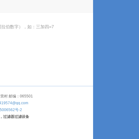
拉伯数字），如：三加四=7
 邮编：065501
419574@qq.com
5006562号-2
，过滤器过滤设备