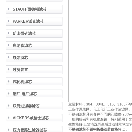
STAUFF西德福滤芯
PARKER派克滤芯
矿山煤矿滤芯
唐纳森滤芯
颇尔滤芯
过滤装置
汽轮机滤芯
钢厂 电厂滤芯
主要材料：304、304L、316、3
双筒过滤器滤芯
工业作泥浆网、化工化纤工业作筛滤网、
不锈钢滤芯具有各种不同的孔隙度(28%—5
VICKERS威格士滤芯
一般的酸碱和有机物腐蚀，特别适用于含硫
生性能好.反复清洗再生后过滤性能恢复
不锈钢滤芯
不锈钢折叠滤芯价格
特点：
压力管路过滤器滤芯