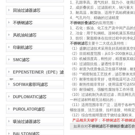
1、孔隙率高、透气性好、阻力小、使用
2、成折叠状后，过滤面积大，纳污量大
回油过滤器滤芯
3、耐高温，耐腐蚀、适用于高粘稠液体
4、气孔均匀、精确的过滤精度
不锈钢滤芯
不锈钢折叠滤芯
的应用范围：
1、石化：炼油、化工生产及中间产品的
2、冶金：用于轧钢机、连铸机液压系统
风机油站滤芯
3、纺织：聚脂熔体在拉丝过程中的净化
不锈钢滤芯
主要十二大优点及特性：
印刷机滤芯
《1》盛鹏过滤技术采用良好高精密真空
《2》目前精度范围：从0.5~200微米
《3》机械强度高，刚性好，精度极其稳
SMC滤芯
《4》过滤阻抗低，渗透性非常好；
《5》材质为优质食品卫生级不锈钢，耐
EPPENSTEINER（EPE）滤
《6》**精密制造工艺技术，滤芯整体光
《7》耐寒性能非常好，使用低温可达-2
芯
SOFIMA索菲玛滤芯
《8》耐热性能非常好，使用温度可达6
《9》耐强碱性、强酸性腐蚀等工作环境
《10》过滤机制为表层过滤，而且网孔
DUPLOMATIC滤芯
一种过滤材料都无法相比的；
《11》适用范围非常广泛，适用于各种气
PUROLATOR滤芯
螺纹连接、法兰连接、拉杆连接、特殊定
《12》综合性能明显优于烧结金属粉末
产品相关关键字：
不锈钢滤芯
不锈钢
吸油过滤器滤芯
如果你对
不锈钢滤芯不锈钢折叠滤芯价
BALSTON滤芯