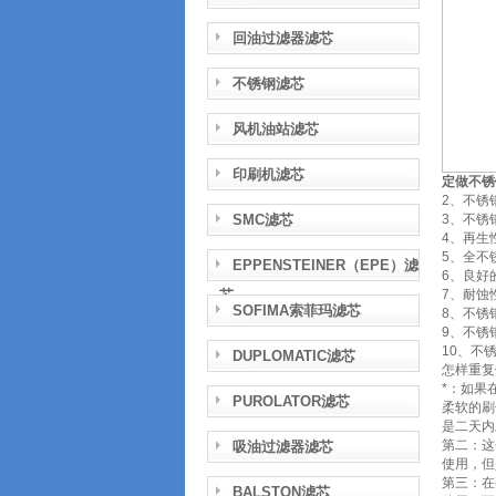
回油过滤器滤芯
不锈钢滤芯
风机油站滤芯
印刷机滤芯
定做不锈
2、不锈
SMC滤芯
3、不锈
4、再生
5、全不
EPPENSTEINER（EPE）滤
6、良好
芯
7、耐蚀
SOFIMA索菲玛滤芯
8、不锈
9、不锈
10、不
DUPLOMATIC滤芯
怎样重复
*：如果
PUROLATOR滤芯
柔软的刷
是二天内
第二：这
吸油过滤器滤芯
使用，但
第三：在
BALSTON滤芯