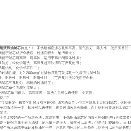
钢液压油滤芯
特点：1、不锈钢精密滤芯孔隙率高、透气性好、阻力小、使用压差低
钢精密滤芯成折叠状后，过滤面积大，纳污量大；
钢精密滤芯耐高温，耐腐蚀、适用于高粘稠液体过滤；
性能好，经化学清洗、高温及超声波清洗可反复使用；
锈钢结构，化学相容性广；
的过滤性能、对2-200um的过滤粒度均可发挥均一的表面过滤性能；
性、耐热性、耐压性、耐磨性好；并可反复冲洗和使用寿命长。
钢滤芯气孔均匀、精确的过滤精度；
钢滤芯单位面积的流量大；
锈钢滤芯适用低温、高温环境； 清洗之后可以再使用，免更换。
使用?
在过滤器发生报警的时候没有不锈钢油滤芯的备货，但又不能马上采购到滤芯，这时
子稍微清理一下，这样可以再使用，但是过滤效果会降低，而且这时候要及时采购新
发货。
个是比较好的一个解决办法，就是将电厂不锈钢油滤芯的内置不锈钢网进行更换或者
是不锈钢网属于表面滤材，纳污量不是很大，虽然可以清洗，但是也比较麻烦，而且
整个液压系统中保证液压油的干净，注意周围环境的卫生条件，这样可以适当延长电