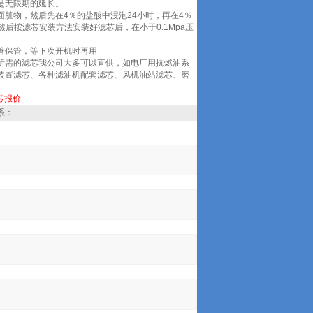
是无限期的延长。
脏物，然后先在4％的盐酸中浸泡24小时，再在4％
后按滤芯安装方法安装好滤芯后，在小于0.1Mpa压
善保管，等下次开机时再用
所需的滤芯我公司大多可以直供，如电厂用抗燃油系
装置滤芯、各种滤油机配套滤芯、风机油站滤芯、磨
芯报价
系：