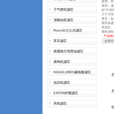
使用，而
第四：滤
干气密封滤芯
的*中浸
力下冲洗
第五：如
顶轴油泵滤芯
固安县盛
统滤芯、
Rexroth力士乐滤芯
煤机油站
产品相
泵车滤芯
如果你
南通南方润滑油滤芯
盾构机滤芯
HAGGLUNDS赫格隆滤芯
油压机滤芯
EATON伊顿滤芯
风电滤芯