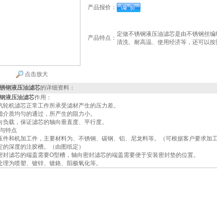
产品报价：
定做不锈钢液压油滤芯是由不锈钢丝编
产品特点：
清洗、耐高温、使用经济等，还可以按
点击放大
锈钢液压油滤芯
的详细资料：
钢液压油滤芯
作用：
汽轮机滤芯正常工作所承受滤材产生的压力差。
滤介质均匀的通过，所产生的阻力小。
向负载，保证滤芯的轴向垂直度、平行度。
与特点
压件和机加工件，主要材料为、不锈钢、碳钢、铝、尼龙料等。（可根据客户要求加
定的深度的注胶槽。（由图纸定）
密封滤芯的端盖需要O型槽，轴向密封滤芯的端盖需要便于安装密封垫的位置。
处理为喷塑、镀锌、镀鉻、阳极氧化等。