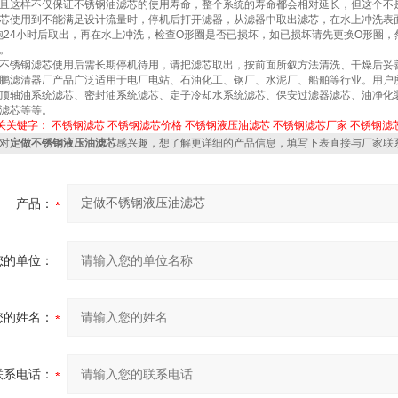
且这样不仅保证不锈钢油滤芯的使用寿命，整个系统的寿命都会相对延长，但这个不
芯使用到不能满足设计流量时，停机后打开滤器，从滤器中取出滤芯，在水上冲洗表面
泡24小时后取出，再在水上冲洗，检查O形圈是否已损坏，如已损坏请先更换O形圈，然
。
不锈钢滤芯使用后需长期停机待用，请把滤芯取出，按前面所叙方法清洗、干燥后妥
鹏滤清器厂产品广泛适用于电厂电站、石油化工、钢厂、水泥厂、船舶等行业。用户
顶轴油系统滤芯、密封油系统滤芯、定子冷却水系统滤芯、保安过滤器滤芯、油净化
滤芯等等。
关关键字：
不锈钢滤芯
不锈钢滤芯价格
不锈钢液压油滤芯
不锈钢滤芯厂家
不锈钢滤
对
定做不锈钢液压油滤芯
感兴趣，想了解更详细的产品信息，填写下表直接与厂家联
产品：
您的单位：
您的姓名：
联系电话：