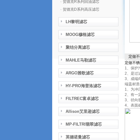
·
贺德克R系列回油滤芯
·
贺德克D系列高压滤芯
LH黎明滤芯
MOOG穆格滤芯
聚结分离滤芯
定做不
MAHLE马勒滤芯
定做不锈
1、保护
ARGO雅歌滤芯
2、是过
3、成端
端盖材质
HY-PRO海普洛滤芯
1、为冲
2、有一
FILTREC富卓滤芯
3、径向
4、表面
Allison艾里逊滤芯
MP-FILTRI翡翠滤芯
英德诺曼滤芯