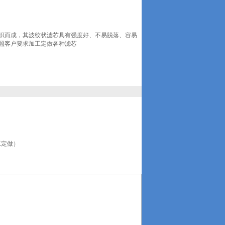
织而成，其波纹状滤芯具有强度好、不易脱落、容易
照客户要求加工定做各种滤芯
工定做）