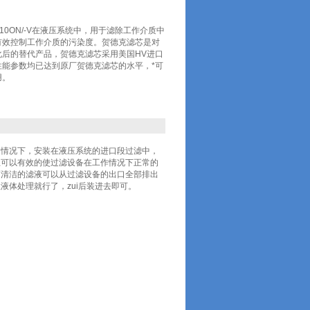
010ON/-V在液压系统中，用于滤除工作介质中
有效控制工作介质的污染度。贺德克滤芯是对
后的替代产品，贺德克滤芯采用美国HV进口
能参数均已达到原厂贺德克滤芯的水平，*可
用。
的情况下，安装在液压系统的进口段过滤中，
且可以有效的使过滤设备在工作情况下正常的
而清洁的滤液可以从过滤设备的出口全部排出
体处理就行了，zui后装进去即可。