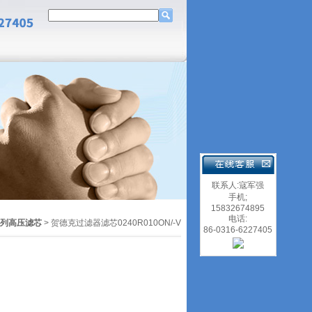
联系人:寇军强
手机;
15832674895
电话:
系列高压滤芯
> 贺德克过滤器滤芯0240R010ON/-V
86-0316-6227405