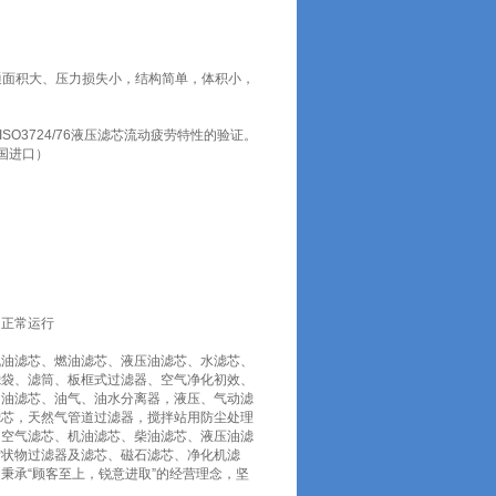
通面积大、压力损失小，结构简单，体积小，
O3724/76液压滤芯流动疲劳特性的验证。
国进口）
的正常运行
机油滤芯、燃油滤芯、液压油滤芯、水滤芯、
滤袋、滤筒、板框式过滤器、空气净化初效、
、油滤芯、油气、油水分离器，液压、气动滤
滤芯，天然气管道过滤器，搅拌站用防尘处理
用空气滤芯、机油滤芯、柴油滤芯、液压油滤
絮状物过滤器及滤芯、磁石滤芯、净化机滤
秉承“顾客至上，锐意进取”的经营理念，坚