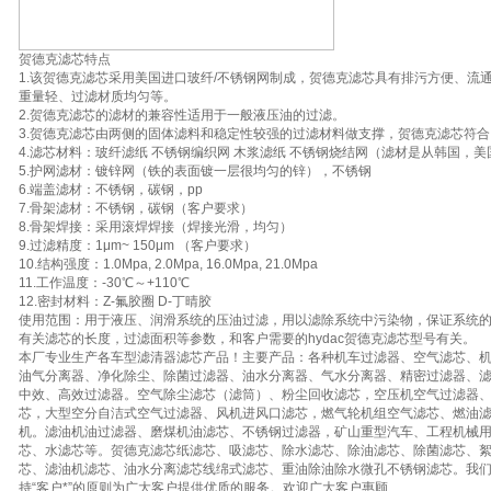
贺德克滤芯特点
1.该贺德克滤芯采用美国进口玻纤/不锈钢网制成，贺德克滤芯具有排污方便、流
重量轻、过滤材质均匀等。
2.贺德克滤芯的滤材的兼容性适用于一般液压油的过滤。
3.贺德克滤芯由两侧的固体滤料和稳定性较强的过滤材料做支撑，贺德克滤芯符合IS
4.滤芯材料：玻纤滤纸 不锈钢编织网 木浆滤纸 不锈钢烧结网（滤材是从韩国，美
5.护网滤材：镀锌网（铁的表面镀一层很均匀的锌），不锈钢
6.端盖滤材：不锈钢，碳钢，pp
7.骨架滤材：不锈钢，碳钢（客户要求）
8.骨架焊接：采用滚焊焊接（焊接光滑，均匀）
9.过滤精度：1μm~ 150μm （客户要求）
10.结构强度：1.0Mpa, 2.0Mpa, 16.0Mpa, 21.0Mpa
11.工作温度：-30℃～+110℃
12.密封材料：Z-氟胶圈 D-丁晴胶
使用范围：用于液压、润滑系统的压油过滤，用以滤除系统中污染物，保证系统
有关滤芯的长度，过滤面积等参数，和客户需要的hydac贺德克滤芯型号有关。
本厂专业生产各车型滤清器滤芯产品！主要产品：各种机车过滤器、空气滤芯、
油气分离器、净化除尘、除菌过滤器、油水分离器、气水分离器、精密过滤器、
中效、高效过滤器。空气除尘滤芯（滤筒）、粉尘回收滤芯，空压机空气过滤器
芯，大型空分自洁式空气过滤器、风机进风口滤芯，燃气轮机组空气滤芯、燃油
机。滤油机油过滤器、磨煤机油滤芯、不锈钢过滤器，矿山重型汽车、工程机械
芯、水滤芯等。贺德克滤芯纸滤芯、吸滤芯、除水滤芯、除油滤芯、除菌滤芯、
芯、滤油机滤芯、油水分离滤芯线绵式滤芯、重油除油除水微孔不锈钢滤芯。我们
持“客户*”的原则为广大客户提供优质的服务。欢迎广大客户惠顾