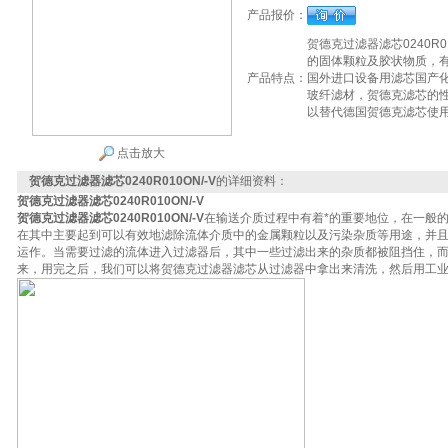
产品报价：
贺德克过滤器滤芯0240R
的固体颗粒及胶状物质，
产品特点：
国外进口设备用滤芯国产化
玻纤滤材，贺德克滤芯的性
以替代德国贺德克滤芯使
点击放大
贺德克过滤器滤芯0240R010ON/-V
的详细资料：
贺德克过滤器滤芯0240R010ON/-V
贺德克过滤器滤芯0240R010ON/-V
在输送介质过程中有着*的重要地位，在一般
在其中主要起到可以有效地滤除流体介质中的金属颗粒以及污染杂质等用途，并
运作。当需要过滤的流体进入过滤器后，其中一些过滤出来的杂质都被阻挡住，
来，用完之后，我们可以将贺德克过滤器滤芯从过滤器中拿出来清洗，然后用工业液