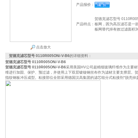
产品报价：
贺德克滤芯型号 0110R0
产品特点：
板网，因为高压滤芯是一
板网替代掉有效过滤面积3
点击放大
贺德克滤芯型号 0110R005ON/-V-B6
的详细资料：
贺德克滤芯型号 0110R005ON/-V-B6
贺德克滤芯型号 0110R005ON/-V-B6
采用美国HV公司超精细玻璃纤维作为主要
维进行加固、保护、预过滤，并使用上下双层镀镍钢丝布作为滤材主要支撑层。贺
指纹钢板冲压成型。粘接部位全部采用德国汉高集团的滤芯组分式粘接剂*脱壳掉