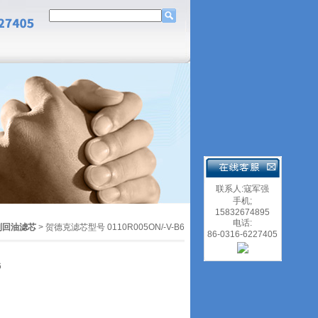
联系人:寇军强
手机;
15832674895
电话:
列回油滤芯
> 贺德克滤芯型号 0110R005ON/-V-B6
86-0316-6227405
6