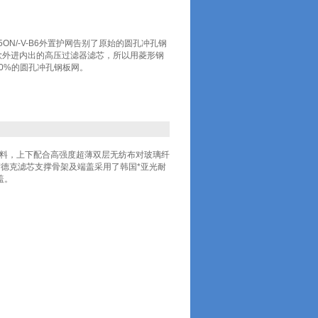
05ON/-V-B6外置护网告别了原始的圆孔冲孔钢
款外进内出的高压过滤器滤芯，所以用菱形钢
0%的圆孔冲孔钢板网。
材料，上下配合高强度超薄双层无纺布对玻璃纤
德克滤芯支撑骨架及端盖采用了韩国*亚光耐
盖。