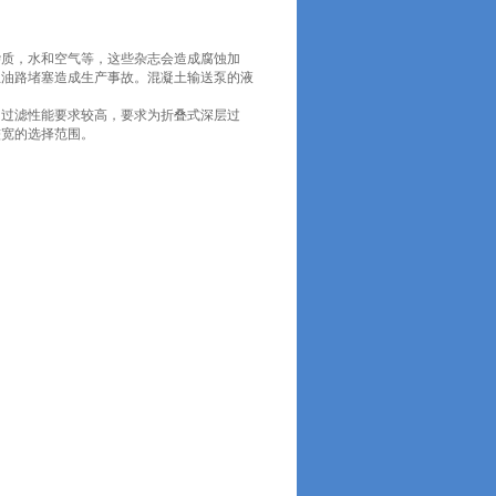
杂质，水和空气等，这些杂志会造成腐蚀加
生油路堵塞造成生产事故。混凝土输送泵的液
的过滤性能要求较高，要求为折叠式深层过
较宽的选择范围。