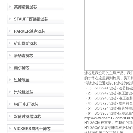
英德诺曼滤芯
STAUFF西德福滤芯
PARKER派克滤芯
矿山煤矿滤芯
唐纳森滤芯
颇尔滤芯
滤芯是我公司的主导产品。我
的才华在这里得到施展，员工
过滤装置
玛勒滤芯已通过以下滤芯的检
（1）ISO 2941 滤芯- 滤芯
汽轮机滤芯
（2）ISO 2942 滤芯-液
（3）ISO 2943 滤芯- 液
（4）ISO 3723 滤芯- 端向符
钢厂 电厂滤芯
（5）ISO 3724 滤芯-疲劳特
（6）ISO 3968 滤芯-压差流
双筒过滤器滤芯
http://www.chem17.com/st3078
HYDAC同样重要。在我们的
HYDAC的发展意味着根据我
VICKERS威格士滤芯
设计面向应用的过滤系统。