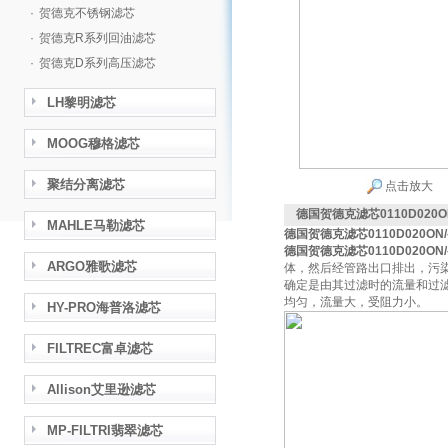
·
贺德克不锈钢滤芯
·
贺德克R系列回油滤芯
·
贺德克D系列高压滤芯
LH黎明滤芯
MOOG穆格滤芯
聚结分离滤芯
点击放大
德国贺德克滤芯0110D020ON
MAHLE马勒滤芯
德国贺德克滤芯0110D020ON/
德国贺德克滤芯0110D020ON/
ARGO雅歌滤芯
体，然后经管路出口排出，污
确定是由其过滤时的流量和过
均匀，流量大，受阻力小。
HY-PRO海普洛滤芯
FILTREC富卓滤芯
Allison艾里逊滤芯
MP-FILTRI翡翠滤芯