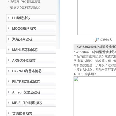
·
贺德克R系列回油滤芯
·
贺德克D系列高压滤芯
LH黎明滤芯
MOOG穆格滤芯
聚结分离滤芯
点击放大
XW-630X40H小机润滑油滤芯
MAHLE马勒滤芯
XW-630X40H
小机润滑油滤芯
产品内置骨架升级成为螺旋式
ARGO雅歌滤芯
回油滤芯拆卸、运输等过程中
与折叠宽度进一步升级了过滤面
主要过滤材质，并配合五层复
HY-PRO海普洛滤芯
1/1000*稳步增长。
FILTREC富卓滤芯
Allison艾里逊滤芯
MP-FILTRI翡翠滤芯
英德诺曼滤芯