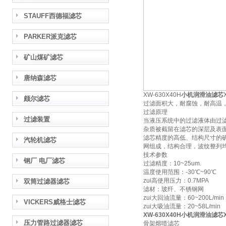
STAUFF西德福滤芯
PARKER派克滤芯
矿山煤矿滤芯
唐纳森滤芯
XW-630X40H
小机润滑油滤芯
颇尔滤芯
过滤面积大，耐腐蚀，耐高温
过滤原理
过滤装置
当液压系统中的过滤液体由过
杂质被截留在滤芯的深层及表
滤芯精度的高低、结构尺寸的
汽轮机滤芯
网组成，结构合理，波纹整列
技术参数
钢厂 电厂滤芯
过滤精度：10~25um.
温度使用范围：-30℃~90℃
zui高使用压力：0.7MPA
双筒过滤器滤芯
滤材：玻纤、不锈钢网
zui大回油流量：60~200L/min
VICKERS威格士滤芯
zui大吸油流量：20~58L/min
XW-630X40H
小机润滑油滤芯XW
压力管路过滤器滤芯
骨架熔喷滤芯