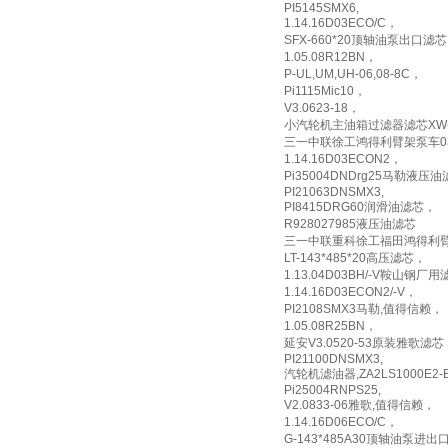
PI5145SMX6,
1.14.16D03ECO/C，
SFX-660*20顶轴油泵出口滤
1.05.08R12BN，
P-UL,UM,UH-06,08-8C，
Pi1115Mic10，
V3.0623-18，
小汽轮机主油箱过滤器滤芯XW-63
三一中联徐工鸿得利臂架泵车033
1.14.16D03ECON2，
Pi35004DNDrg25马勒液压
PI21063DNSMX3,
PI8415DRG60润滑油滤芯，
R928027985液压油滤芯
三一中联重科徐工福田鸿得利臂架
LT-143*485*20高压滤芯，
1.13.04D03BH/-V鞍山钢厂
1.14.16D03ECON2/-V，
PI2108SMX3马勒,值得信赖，
1.05.08R25BN，
延安V3.0520-53原装雅歌滤芯
PI21100DNSMX3,
汽轮机滤油器,ZA2LS1000E2-
Pi25004RNPS25,
V2.0833-06雅歌,值得信赖，
1.14.16D06ECO/C，
G-143*485A30顶轴油泵进