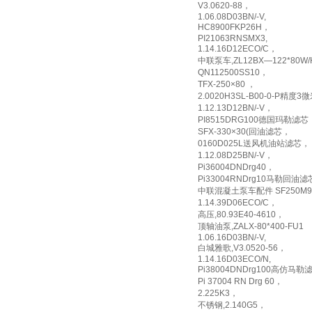
V3.0620-88，
1.06.08D03BN/-V,
HC8900FKP26H，
PI21063RNSMX3,
1.14.16D12ECO/C，
中联泵车,ZL12BX—122*80W
QN112500SS10，
TFX-250×80 ，
2.0020H3SL-B00-0-P精度3
1.12.13D12BN/-V，
PI8515DRG100德国玛勒滤芯
SFX-330×30(回油滤芯，
0160D025L送风机油站滤芯，
1.12.08D25BN/-V，
Pi36004DNDrg40，
Pi33004RNDrg10马勒回油滤
中联混凝土泵车配件 SF250M
1.14.39D06ECO/C，
高压,80.93E40-4610，
顶轴油泵,ZALX-80*400-FU1
1.06.16D03BN/-V,
白城雅歌,V3.0520-56，
1.14.16D03ECO/N,
Pi38004DNDrg100高仿马勒
Pi 37004 RN Drg 60，
2.225K3，
不锈钢,2.140G5，