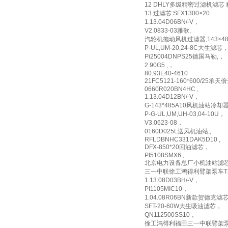
12 DHLY多级精密过滤机滤芯
13 过滤芯 SFX1300×20
1.13.04D06BN/-V，
V2.0833-03雅歌,
汽轮机拖动风机过滤器,143×48
P-UL,UM-20,24-8C大生滤芯
Pi25004DNPS25德国马勒,，
2.90G5 ,，
80.93E40-4610
21FC5121-160*600/25承天倍
0660R020BN4HC ,
1.13.04D12BN/-V，
G-143*485A10风机油站冷却
P-G-UL,UM,UH-03,04-10U，
V3.0623-08，
0160D025L送风机油站,,
RFLDBNHC331DAK5D10 ,
DFX-850*20回油滤芯，
PI5108SMX6 ,
北京电力设备总厂小机油站滤芯XW-
三一中联徐工鸿得利臂架泵车TFX
1.13.08D03BH/-V，
PI1105MIC10，
1.04.08R06BN新款贺德克滤
SFT-20-60W大生吸油滤芯，
QN112500SS10，
徐工鸿得利福田三一中联臂架泵车