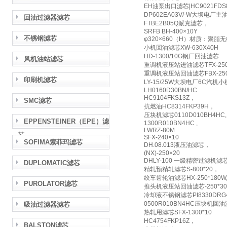
EH油泵出口滤芯|HC9021FDS8Z
DP602EA03V/-W大坝电厂
回油过滤器滤芯
FTBE2B05Q派克滤芯，
SRFB BH-400×10Y
不锈钢滤芯
φ320×660（H）材质：聚脂
小机回油滤芯XW-630X40H
HD-1300/10G钢厂回油滤芯
风机油站滤芯
重调机液压站进油滤芯TFX-250
重调机液压站回油滤芯FBX-250
印刷机滤芯
LY-15/25W大坝电厂6C汽
LH0160D30BN/HC
HC9104FKS13Z，
SMC滤芯
抗燃油HC8314FKP39H，
压块机滤芯0110D010BH4HC,
EPPENSTEINER（EPE）滤
1300R010BN4HC ,
LWRZ-80M
芯
SFX-240×10
SOFIMA索菲玛滤芯
DH.08.013液压油滤芯，
(NX)-250×20
DHLY-100 一级精密过滤机滤
DUPLOMATIC滤芯
精轧预精轧滤芯S-800*20，
绞车齿轮油滤芯HX-250*180W
PUROLATOR滤芯
推头机液压站回油滤芯-250*30
冷却液不锈钢滤芯PI8330DRG4
0500R010BN4HC压块机回
吸油过滤器滤芯
热轧用滤芯SFX-1300*10
HC4754FKP16Z，
BALSTON滤芯