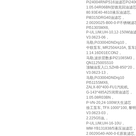
Pi24004RNPS16油滤芯Pi240
1.05.04R06BN贺德克回油滤
80.93E40-4610液压油滤芯,
PI8315DRG40油滤芯，
2.0020G25-B00-0-P不锈钢滤
PI5130SMX6,
P-UL,UM,UH-10,12-150W
V3.0623-06，
马勒,Pi33004DNDrg10，
中联泵车, MR2504A10A, 
1.14.16D01ECON2，
马勒,波折层数多PI2108SM3，
QN112500SS10
顶轴油泵入口,SZHB-850*20，
V3.0623-13，
马勒,Pi33004DNDrg10
PI5115SMX6,
ZALX-80*400-FU1汽轮机,
G-143*485A25润滑油滤芯，
1.05.08R03BN，
P-VN-20,24-100W大生滤芯
徐工泵车, TFX-1000*100,
V3.0623-03，
2.225G5油,，
P-UL,UM,UH-16-10U，
WM-YB131838/5液压油滤芯，
2.0020G40-A00-0-E原装滤芯,