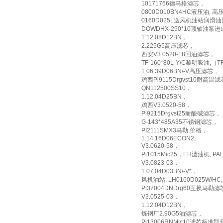
10171766德马格滤芯，
0800D010BN4HC液压油, 
0160D025L送风机油站润滑
DOWDHX-250*10顶轴油泵
1.12.08D12BN，
2.225G5高压滤芯，
西安V3.0520-18回油滤芯，
TF-160*80L-Y/C黎明吸油,（T
1.06.39D06BN/-V高压滤芯，
鸡西Pi9115Drgvst10耐高温
QN112500SS10，
1.12.04D25BN，
鸡西V3.0520-58，
Pi9215Drgvst25耐酸碱滤芯，
G-143*485A35不锈钢滤芯，
PI2111SMX3马勒,价格，
1.14.16D06ECON2,
V3.0620-58，
Pi1015Mic25，EH滤油机, 
V3.0823-03，
1.07.04D03BN/-V*，
风机油站, LH0160D025W/HC,
Pi37004DNDrg60互换马勒
V3.0525-03，
1.12.04D12BN，
炼钢厂2.90G5油滤芯，
Pi13006RNMic10滤芯标准型