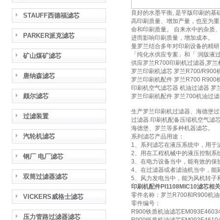
良好的水墨平衡, 是平版印刷的基
STAUFF西德福滤芯
高印刷质量、增加产量，也至为重
命和印刷质量。 自来水中的杂质
PARKER派克滤芯
进而影响印刷质量，增加成本。
曼罗兰结合多年对印刷设备的精研
「纯化水供应专案」和「 润版液过
矿山煤矿滤芯
供应罗兰R700印刷机过滤器,罗
罗兰印刷机滤芯 罗兰R700/R9
唐纳森滤芯
罗兰印刷机配件 罗兰R700 R90
印刷机空气滤芯器 机油过滤器 罗兰7
颇尔滤芯
罗兰印刷机配件 罗兰700机油过滤
生产罗兰印刷机过滤器、海德堡过
过滤装置
过滤器.印刷机配备压缩机空气滤
海德堡、罗兰等多种机器滤芯。
汽轮机滤芯
系列滤芯产品用途：
1、系列滤芯在液压系统中，用于
2、用在工程机械中的液压控制系
钢厂 电厂滤芯
3、在电力设备当中，能有效的保
4、在过滤器或者滤油机当中，能
双筒过滤器滤芯
5、风力发电当中，能为风机转子
印刷机配件PI1108MIC10滤芯
相
零件名称：罗兰R700和R900机
VICKERS威格士滤芯
零件编号：
R900铁质机油滤芯EM093E4603
压力管路过滤器滤芯