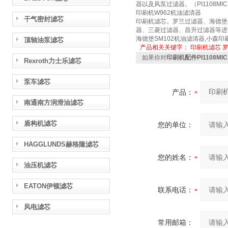
器以及风泵过滤器。（PI1108MIC10
印刷机W962机油滤清器
干气密封滤芯
印刷机滤芯。罗兰过滤器、海德堡过滤
器、三菱过滤器、昌升过滤器等进
海德堡SM102机油滤清器,小森印
顶轴油泵滤芯
产品相关关键字：
印刷机滤芯
如果你对
印刷机配件PI1108MI
Rexroth力士乐滤芯
泵车滤芯
产品：
南通南方润滑油滤芯
盾构机滤芯
您的单位：
HAGGLUNDS赫格隆滤芯
您的姓名：
油压机滤芯
EATON伊顿滤芯
联系电话：
风电滤芯
常用邮箱：