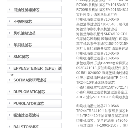
R900纸质机油滤芯EM093E4610
R700铁质机油滤芯EM101S34819
回油过滤器滤芯
R700纸质机油滤芯EM201S3481
零件性质：德国马勒原厂件
印刷机油墨过滤器710-0546
不锈钢滤芯
高效油墨过滤器710-0546，替
海德堡印刷机中央机油滤芯
风机油站滤芯
海德堡印刷机配件SM74/102 CD10
气泵滤芯胶印机 胶印机配件 印刷
高宝机风泵干泵滤芯150*90*215
印刷机滤芯
本厂大量印刷设备滤芯 滤清器过
印刷机油墨过滤器710-0546
SMC滤芯
印刷机油墨过滤器710-0546
罗兰机零件 贝克Becker喷粉风泵滤
093E471913 罗兰印刷机配件 
EPPENSTEINER（EPE）滤
00.581.0246/02 海德堡机油
芯
供应小森机循环油过滤器TR-2441
SOFIMA索菲玛滤芯
TR24410主油泵纸质滤芯
小森印刷机空气滤芯150*70*21
DUPLOMATIC滤芯
小森印刷机过滤芯机油过滤器空压
ARGO滤芯V3.0720-06 印刷机
PUROLATOR滤芯
印刷机油墨过滤器710-0546
TR244TR24410主油泵纸质滤芯
吸油过滤器滤芯
主油TR24410主油泵纸质滤芯泵
印刷机滤芯。罗兰过滤器（4304667,C1
（油过滤器（F-100/S-150
BALSTON滤芯