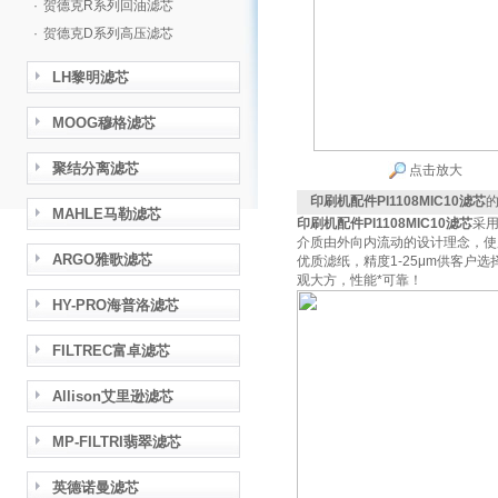
·
贺德克R系列回油滤芯
·
贺德克D系列高压滤芯
LH黎明滤芯
MOOG穆格滤芯
聚结分离滤芯
点击放大
印刷机配件PI1108MIC10滤芯
MAHLE马勒滤芯
印刷机配件PI1108MIC10滤芯
采
介质由外向内流动的设计理念，使
ARGO雅歌滤芯
优质滤纸，精度1-25μm供客
观大方，性能*可靠！
HY-PRO海普洛滤芯
FILTREC富卓滤芯
Allison艾里逊滤芯
MP-FILTRI翡翠滤芯
英德诺曼滤芯