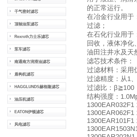
的正常运行。
干气密封滤芯
在冶金行业用于
顶轴油泵滤芯
过滤；
在石化行业用于
Rexroth力士乐滤芯
回收，液体净化
泵车滤芯
油田注井水及天
滤芯技术条件：
南通南方润滑油滤芯
过滤材料：采用
盾构机滤芯
过滤精度：从1、
过滤比：β≧100
HAGGLUNDS赫格隆滤芯
结构强度：1.0Mpa, 
油压机滤芯
1300EAR032F1
1300EAR062F1 
EATON伊顿滤芯
1300EAR101F1
风电滤芯
1300EAR1503N1
1300EAR202N1 