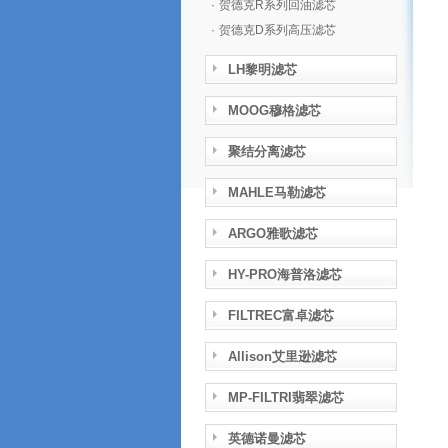
·
贺德克R系列回油滤芯
·
贺德克D系列高压滤芯
LH黎明滤芯
MOOG穆格滤芯
聚结分离滤芯
MAHLE马勒滤芯
ARGO雅歌滤芯
HY-PRO海普洛滤芯
FILTREC富卓滤芯
Allison艾里逊滤芯
MP-FILTRI翡翠滤芯
英德诺曼滤芯