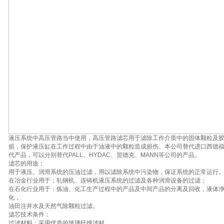
液压系统中高压管路当中使用，高压管路滤芯用于滤除工作介质中的固体颗粒及
损，保护液压缸在工作过程中由于油液中的颗粒造成损伤。本公司替代进口西德
代产品，可以分别替代PALL、HYDAC、贺德克、MANN等公司的产品。
滤芯的用途：
用于液压、润滑系统的压油过滤，用以滤除系统中污染物，保证系统的正常运行
在冶金行业用于：轧钢机、连铸机液压系统的过滤及各种润滑设备的过滤；
在石化行业用于：炼油、化工生产过程中的产品及中间产品的分离及回收，液体
化，
油田注井水及天然气除颗粒过滤。
滤芯技术条件：
过滤材料：采用优质的玻璃纤维滤材