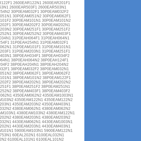
R122F1 2600EAR122N1 2600EAR201F1
53N1 2600EAR503F1 2600EAR503N1
254N2 30P0EAM032F1 30P0EAM032F2
051N1 30P0EAM051N2 30P0EAM062F1
101F2 30P0EAM101N1 30P0EAM101N2
202F1 30P0EAM202F2 30P0EAM202N1
203N2 30P0EAM251F1 30P0EAM251F2
252N1 30P0EAM252N2 30P0EAM403F1
034N1 31P0EAH064F1 31P0EAH064N1
254F1 31P0EAH254N1 31P0EAM032F1
062N1 31P0EAM101F1 31P0EAM101N1
203F1 31P0EAM203N1 31P0EAM251F1
403N1 38P0EAH034F1 38P0EAH034F2
064N1 38P0EAH064N2 38P0EAH124F1
204F2 38P0EAH204N1 38P0EAH204N2
032F1 38P0EAM032F2 38P0EAM032N1
051N2 38P0EAM062F1 38P0EAM062F2
101N1 38P0EAM101N2 38P0EAM122F1
202F2 38P0EAM202N1 38P0EAM202N2
251F1 38P0EAM251F2 38P0EAM251N1
252N2 38P0EAM403F1 38P0EAM403F2
062N1 4350EAM062N2 4350EAM1003N1
M103N2 4350EAM122N1 4350EAM122N2
203N1 4350EAM203N2 4350EAM403N1
032N2 4380EAM062N1 4380EAM062N2
AM103N1 4380EAM103N2 4380EAM122N1
202N2 4380EAM203N1 4380EAM203N2
032N1 4430EAM062N1 4430EAM1003N1
202N1 4430EAM203N1 4430EAM403N1
M101N1 5900EAM103N1 5900EAM122N1
753N1 60EAL202N1 6100EAL032N1
2N2 6100EAL101N1 6100EAL101N2