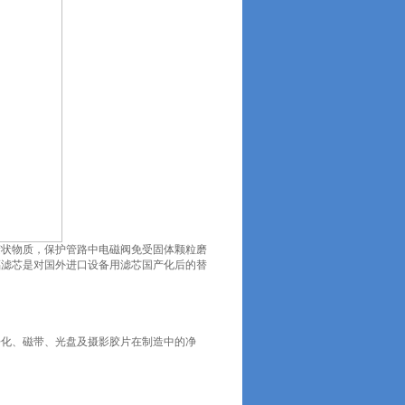
胶状物质，保护管路中电磁阀免受固体颗粒磨
福滤芯是对国外进口设备用滤芯国产化后的替
。
净化、磁带、光盘及摄影胶片在制造中的净