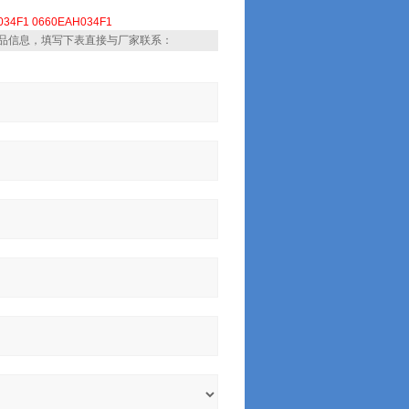
034F1
0660EAH034F1
品信息，填写下表直接与厂家联系：