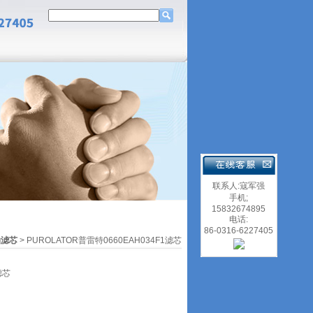
联系人:寇军强
手机;
15832674895
电话:
86-0316-6227405
油滤芯
> PUROLATOR普雷特0660EAH034F1滤芯
滤芯