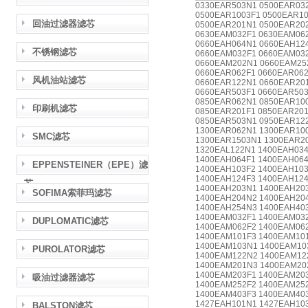
0330EAR503N1 0500EAR03
0500EAR1003F1 0500EAR10
回油过滤器滤芯
0500EAR201N1 0500EAR20
0630EAM032F1 0630EAM062
0660EAH064N1 0660EAH12
不锈钢滤芯
0660EAM032F1 0660EAM03
0660EAM202N1 0660EAM25
0660EAR062F1 0660EAR062
风机油站滤芯
0660EAR122N1 0660EAR20
0660EAR503F1 0660EAR503
0850EAR062N1 0850EAR100
印刷机滤芯
0850EAR201F1 0850EAR201
0850EAR503N1 0950EAR12
1300EAR062N1 1300EAR100
SMC滤芯
1300EAR1503N1 1300EAR2
1320EAL122N1 1400EAH034
1400EAH064F1 1400EAH064
EPPENSTEINER（EPE）滤
1400EAH103F2 1400EAH103
1400EAH124F3 1400EAH124
芯
1400EAH203N1 1400EAH20
SOFIMA索菲玛滤芯
1400EAH204N2 1400EAH20
1400EAH254N3 1400EAH40
1400EAM032F1 1400EAM03
DUPLOMATIC滤芯
1400EAM062F2 1400EAM06
1400EAM101F3 1400EAM10
1400EAM103N1 1400EAM10
PUROLATOR滤芯
1400EAM122N2 1400EAM12
1400EAM201N3 1400EAM20
1400EAM203F1 1400EAM20
吸油过滤器滤芯
1400EAM252F2 1400EAM25
1400EAM403F3 1400EAM40
1427EAH101N1 1427EAH10
BALSTON滤芯