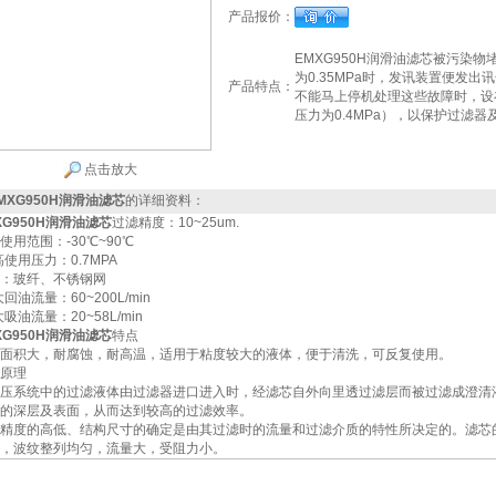
产品报价：
EMXG950H润滑油滤芯被污染
为0.35MPa时，发讯装置便发
产品特点：
不能马上停机处理这些故障时，设
压力为0.4MPa），以保护过滤
点击放大
MXG950H润滑油滤芯
的详细资料：
XG950H润滑油滤芯
过滤精度：10~25um.
使用范围：-30℃~90℃
i高使用压力：0.7MPA
：玻纤、不锈钢网
大回油流量：60~200L/min
大吸油流量：20~58L/min
XG950H润滑油滤芯
特点
面积大，耐腐蚀，耐高温，适用于粘度较大的液体，便于清洗，可反复使用。
原理
压系统中的过滤液体由过滤器进口进入时，经滤芯自外向里透过滤层而被过滤成澄清
的深层及表面，从而达到较高的过滤效率。
精度的高低、结构尺寸的确定是由其过滤时的流量和过滤介质的特性所决定的。滤芯
，波纹整列均匀，流量大，受阻力小。