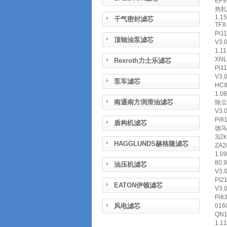
EP9
热轧
1.1
干气密封滤芯
TF
Pi1
顶轴油泵滤芯
V3.
1.1
XNL
Rexroth力士乐滤芯
Pi1
V3.
泵车滤芯
HC8
1.0
南通南方润滑油滤芯
除尘
V3.
Pi
盾构机滤芯
德马格
3j
HAGGLUNDS赫格隆滤芯
ZA
1.0
80.
油压机滤芯
V3.
PI
EATON伊顿滤芯
V3.
Pi8
风电滤芯
01
QN
1.1