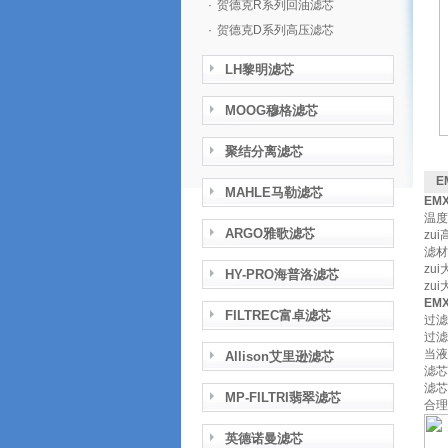
·
贺德克R系列回油滤芯
·
贺德克D系列高压滤芯
LH黎明滤芯
MOOG穆格滤芯
聚结分离滤芯
E
MAHLE马勒滤芯
EM
温度
ARGO雅歌滤芯
zu
滤材
zui
HY-PRO海普洛滤芯
zui
EM
FILTREC富卓滤芯
过滤
过滤
当液
Allison艾里逊滤芯
滤芯
滤芯
MP-FILTRI翡翠滤芯
合理
英德诺曼滤芯