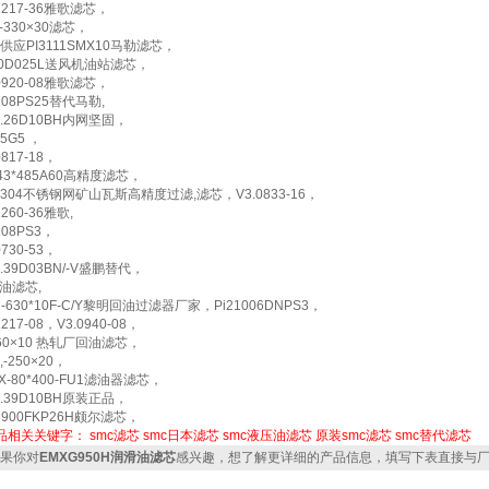
.1217-36雅歌滤芯，
-330×30滤芯，
供应PI3111SMX10马勒滤芯，
60D025L送风机油站滤芯，
.0920-08雅歌滤芯，
108PS25替代马勒,
10.26D10BH内网坚固，
25G5 ，
0817-18，
143*485A60高精度滤芯，
304不锈钢网矿山瓦斯高精度过滤,滤芯，V3.0833-16，
1260-36雅歌,
108PS3，
0730-53，
0.39D03BN/-V盛鹏替代，
k油滤芯,
N-630*10F-C/Y黎明回油过滤器厂家，Pi21006DNPS3，
1217-08，V3.0940-08，
160×10 热轧厂回油滤芯，
-250×20，
LX-80*400-FU1滤油器滤芯，
10.39D10BH原装正品，
8900FKP26H颇尔滤芯，
品相关关键字：
smc滤芯
smc日本滤芯
smc液压油滤芯
原装smc滤芯
smc替代滤芯
果你对
EMXG950H润滑油滤芯
感兴趣，想了解更详细的产品信息，填写下表直接与