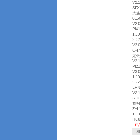
V2
SFX
大连
01
V2
Pi4
1.
2.2
V3.
G-
定做
V2.
PI2
V3.
1.1
3j2
LH
V2.
S-
黎明,
ZA
1.
HC
产
如