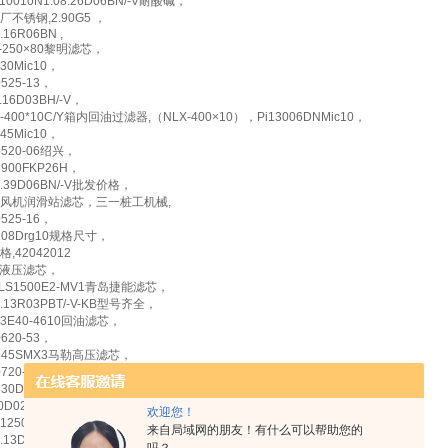
10010N1.08.26D06BN/-V耐酸碱，
厂不锈钢,2.90G5 ，
5.16R06BN ,
X-250×80黎明滤芯，
130Mic10，
0525-13，
1.16D03BH/-V，
-400*10C/Y箱内回油过滤器,（NLX-400×10），Pi13006DNMic10，
145Mic10，
0520-06绍兴，
900FKP26H，
8.39D06BN/-V批发价格，
风机润滑站滤芯，三一桩工机械,
0525-16，
8108Drg10规格尺寸，
,42042012
2k液压滤芯，
2LS1500E2-MV1青岛捷能滤芯，
9.13R03PBT/-V-KB型号齐全，
93E40-4610回油滤芯，
0620-53，
2145SMX3马勒高压滤芯，
0720-06，
330Drg40，
60D025L送风机油站高压滤芯
欢迎您！
112500SS10滤油机滤芯，
来自局域网的朋友！有什么可以帮助您的
1.13D25BN/-V，