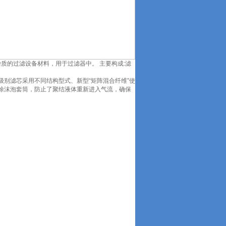
质的过滤设备材料，用于过滤器中。 主要构成:滤
别滤芯采用不同结构型式、新型“矩阵混合纤维”使
涂沫泡套筒，防止了聚结液体重新进入气流，确保