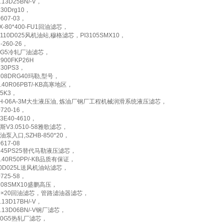
1.13D25BN/-V，
130Drg10，
0607-03，
X-80*400-FU1回油滤芯，
0110D025风机油站,穆格滤芯，PI3105SMX10，
1-260-26，
90G5冷轧厂油滤芯，
900FKP26H
130PS3，
8208DRG40玛勒,型号，
9.40R06PBT/-KB高寒地区，
25K3，
UH-06A-3M大生液压油, 炼油厂钢厂工程机械润滑系统液压滤芯，
0720-16，
93E40-4610，
斯V3.0510-58雅歌滤芯，
油泵入口,SZHB-850*20，
0617-08
4145PS25替代马勒液压滤芯，
9.40R50PP/-KB品质有保证，
60D025L送风机油站滤芯，
0725-58，
3108SMX10盛鹏高压，
50×20回油滤芯，管路滤油器滤芯，
1.13D17BH/-V，
0.13D06BN/-V钢厂滤芯，
140G5热轧厂滤芯，