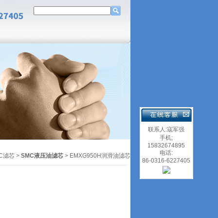
联系人:寇军强
手机;
15832674895
电话:
C滤芯
>
SMC液压油滤芯
> EMXG950H润滑油滤芯
86-0316-6227405