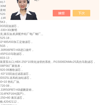
吗？
0817-26，
030Mic25，
直销PI2160SMX3，
.0520-03牡丹江销售，
9.13R90PBT/-KB规格标准，
25K3，
140G5回油滤芯，
-330×30(黎明
克,液压油,机床配件铝厂电厂钢厂, ,
0525-18，
143*485A50加工定做滤芯，
25G5 ，
9.30R06PBT/-KB进口玻纤，
3145PS10马勒滤芯，
0833-13 ，
装置泵出口,HBX-250*10简化油管的系统，Pi15006DNMic25高仿马勒滤芯，
5108PS6厂家批发，
.0920-06雅歌滤芯，
X)-63*10回油过滤器滤芯，
60D025L送风机油站滤芯，
60×10 热轧厂油,
0720-08，
9.33R50PBT/-KB盛鹏直销，
314FKP16H(国产)，
X-250×80 液压滤芯，
格,42042112，