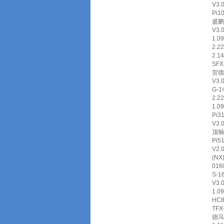
V3.
Pi1
盛鹏
V3
1.0
2.2
2.
SFX
贺德
V3.
G-
2.2
1.0
Pi
V3.
顶轴
Pi
V2
(N
01
S-1
V3.
1.0
HC8
TF
德马