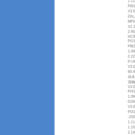
1.1
Pi8
V3.
ZAL
MF
V2.
2.
HC8
Pi2
PI
1.0
2.2
P-
V3.
80.
佳木
顶轴
V3.
Pi
1.0
01
V3.
PI
-2
1.1
1.1
2.