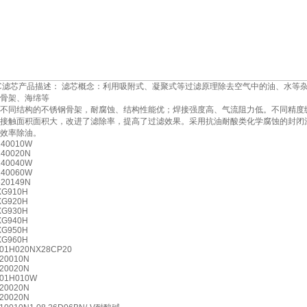
C滤芯产品描述： 滤芯概念：利用吸附式、凝聚式等过滤原理除去空气中的油、水等杂
骨架、海绵等
不同结构的不锈钢骨架，耐腐蚀、结构性能优；焊接强度高、气流阻力低。不同精度级
接触面积面积大，改进了滤除率，提高了过滤效果。采用抗油耐酸类化学腐蚀的封闭
效率除油。
40010W
40020N
40040W
40060W
20149N
G910H
G920H
G930H
G940H
G950H
G960H
01H020NX28CP20
20010N
20020N
01H010W
20020N
20020N