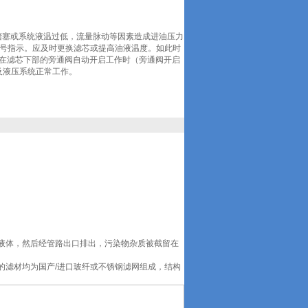
物堵塞或系统液温过低，流量脉动等因素造成进油压力
出讯号指示。应及时更换滤芯或提高油液温度。如此时
在滤芯下部的旁通阀自动开启工作时（旁通阀开启
器及液压系统正常工作。
液体，然后经管路出口排出，污染物杂质被截留在
的滤材均为国产/进口玻纤或不锈钢滤网组成，结构