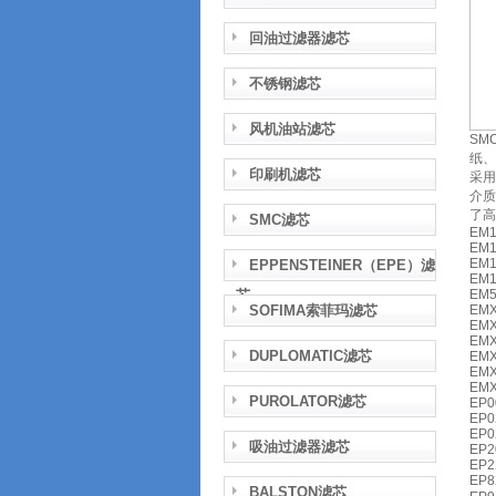
回油过滤器滤芯
不锈钢滤芯
风机油站滤芯
SM
纸、
印刷机滤芯
采用
介质
了高
SMC滤芯
EM1
EM1
EM1
EPPENSTEINER（EPE）滤
EM1
芯
EM5
SOFIMA索菲玛滤芯
EMX
EMX
EMX
DUPLOMATIC滤芯
EMX
EMX
EMX
PUROLATOR滤芯
EP0
EP0
EP0
吸油过滤器滤芯
EP2
EP2
EP8
BALSTON滤芯