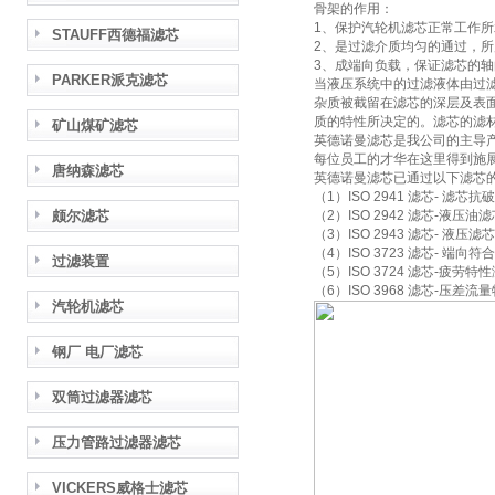
骨架的作用：
1、保护汽轮机滤芯正常工作
STAUFF西德福滤芯
2、是过滤介质均匀的通过，
3、成端向负载，保证滤芯的
PARKER派克滤芯
当液压系统中的过滤液体由过
杂质被截留在滤芯的深层及表
质的特性所决定的。滤芯的滤
矿山煤矿滤芯
英德诺曼滤芯是我公司的主导
每位员工的才华在这里得到施
唐纳森滤芯
英德诺曼滤芯已通过以下滤芯
（1）ISO 2941 滤芯- 滤芯
颇尔滤芯
（2）ISO 2942 滤芯-液
（3）ISO 2943 滤芯- 液
（4）ISO 3723 滤芯- 端向符
过滤装置
（5）ISO 3724 滤芯-疲劳特
（6）ISO 3968 滤芯-压差流
汽轮机滤芯
钢厂 电厂滤芯
双筒过滤器滤芯
压力管路过滤器滤芯
VICKERS威格士滤芯