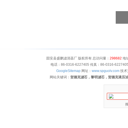
固安县盛鹏滤清器厂 版权所有 总访问量：
298682
地址
电话：86-0316-6227405 传真：86-0316-622
GoogleSitemap
网址：
www.spguolv.com
技术
网站关键词：
贺德克滤芯，黎明滤芯，贺德克液压