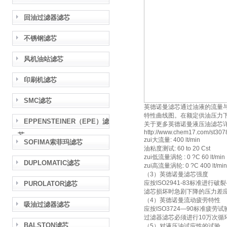
回油过滤器滤芯
不锈钢滤芯
风机油站滤芯
印刷机滤芯
SMC滤芯
英德诺曼滤芯通过油液的流量与
特性曲线图。在额定供油压力下
EPPENSTEINER（EPE）滤
关于更多英德诺曼液压油滤芯
http://www.chem17.com/st3078
芯
zui大流量: 400 lt/min
SOFIMA索菲玛滤芯
油粘度测试: 60 to 20 Cst
zui低流量涡轮 : 0 ?C 60 lt/min
DUPLOMATIC滤芯
zui高流量涡轮: 0 ?C 400 lt/mi
（3）英德诺曼滤芯强度
应按ISO2941-83标准进行破
PUROLATOR滤芯
滤芯损坏时急剧下降的压力差
（4）英德诺曼流动疲劳特性
吸油过滤器滤芯
应按ISO3724―90标准疲劳试
过滤器滤芯必须进行10万次循
BALSTON滤芯
（5）对液压油试应性的试验