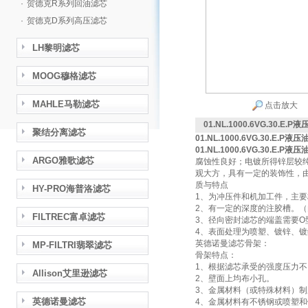
·
贺德克R系列回油滤芯
·
贺德克D系列高压滤芯
LH黎明滤芯
MOOG穆格滤芯
MAHLE马勒滤芯
点击放大
01.NL.1000.6VG.30.E.
聚结分离滤芯
01.NL.1000.6VG.30.E.P液
01.NL.1000.6VG.30.E.P液
ARGO雅歌滤芯
腐蚀性良好；电镀所得锌层较
观大方，具有一定的装饰性，
质与特点
HY-PRO海普洛滤芯
1、为冲压件和机加工件，主
2、有一定的深度的注胶槽。
FILTREC富卓滤芯
3、径向密封滤芯的端盖需要
4、表面处理为喷塑、镀锌、
英德诺曼滤芯骨架：
MP-FILTRI翡翠滤芯
骨架特点：
1、根据滤芯承受的强度压力
Allison艾里逊滤芯
2、壁面上均布小孔。
3、金属材料（或特殊材料）制
英德诺曼滤芯
4、金属材料有不锈钢或喷塑和