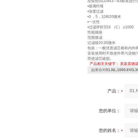
应按照ISO2943—83标准
•玻璃纤维
•深度过滤
•3 ，5，10和20微米
•一次性
•过滤评价SSX （C） ≥1000
性能规格
范围微滤
过滤级20.00微米
包装：一般优质滤芯都有内外
安装使用时不致使外界污染物
而使滤芯破损。
产品相关关键字：
原装英德
如果你对
01.NL.1000.6VG
产品：
您的单位：
您的姓名：