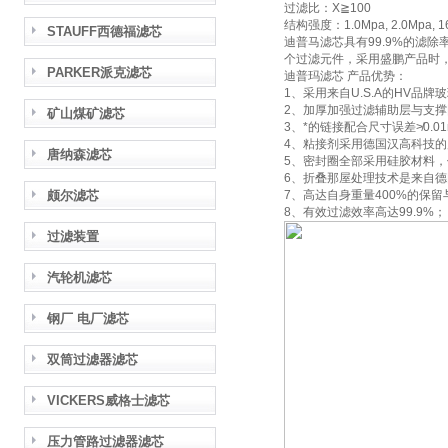
过滤比：X≧100
结构强度：1.0Mpa, 2.0Mpa, 16
STAUFF西德福滤芯
迪普马滤芯具有99.9%的滤
个过滤元件，采用盛鹏产品时
PARKER派克滤芯
迪普玛滤芯 产品优势：
1、采用来自U.S.A的HV品
2、加厚加强过滤辅助层与支撑
矿山煤矿滤芯
3、*的链接配合尺寸误差≯0.0
4、粘接剂采用德国汉高科技的
唐纳森滤芯
5、密封圈全部采用硅胶材料
6、折叠那屋处理技术是来自德
颇尔滤芯
7、高达自身重量400%的保
8、有效过滤效率高达99.9%；
过滤装置
汽轮机滤芯
钢厂 电厂滤芯
双筒过滤器滤芯
VICKERS威格士滤芯
压力管路过滤器滤芯