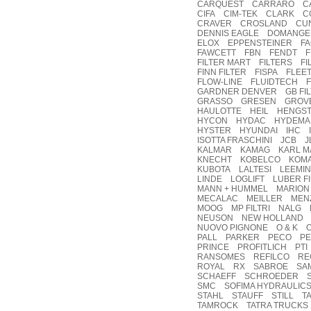
CARQUEST CARRARO CA
CIFA CIM-TEK CLARK 
CRAVER CROSLAND CU
DENNIS EAGLE DOMANG
ELOX EPPENSTEINER FAC
FAWCETT FBN FENDT FI
FILTER MART FILTERS FI
FINN FILTER FISPA FLEE
FLOW-LINE FLUIDTECH 
GARDNER DENVER GB FI
GRASSO GRESEN GROV
HAULOTTE HEIL HENGST
HYCON HYDAC HYDEMA
HYSTER HYUNDAI IHC I
ISOTTA FRASCHINI JCB
KALMAR KAMAG KARL M
KNECHT KOBELCO KOMA
KUBOTA LALTESI LEEMI
LINDE LOGLIFT LUBER 
MANN + HUMMEL MARION
MECALAC MEILLER MENZ
MOOG MP FILTRI NALG 
NEUSON NEW HOLLAND
NUOVO PIGNONE O & K
PALL PARKER PECO PE
PRINCE PROFITLICH PTI
RANSOMES REFILCO REG
ROYAL RX SABROE SA
SCHAEFF SCHROEDER SC
SMC SOFIMA HYDRAULI
STAHL STAUFF STILL TA
TAMROCK TATRA TRUCKS 