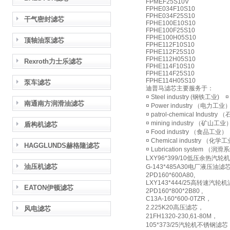
FPMEF25S10V
FPHE034F10S10
FPHE034F25S10
干气密封滤芯
FPHE100E10S10
FPHE100F25S10
FPHE100H05S10
顶轴油泵滤芯
FPHE112F10S10
FPHE112F25S10
FPHE112H05S10
Rexroth力士乐滤芯
FPHE114F10S10
FPHE114F25S10
FPHE114H05S10
泵车滤芯
迪普马滤芯主要服务于：
¤ Steel industry (钢铁工业)
南通南方润滑油滤芯
¤ Power industry （电力工业
¤ patrol-chemical Indus
¤ mining industry （矿山工
盾构机滤芯
¤ Food industry （食品工业）
¤ Chemical industry （化学
HAGGLUNDS赫格隆滤芯
¤ Lubrication system （润
LXY96*399/10低压余热汽轮
油压机滤芯
G-143*485A30电厂液压油滤
2PD160*600A80,
LXY143*444/25高转速汽轮
EATON伊顿滤芯
2PD160*800*2B80 ,
C13A-160*600-0TZR，
2.225K20高压滤芯，
风电滤芯
21FH1320-230,61-80M，
105*373/25汽轮机不锈钢滤芯