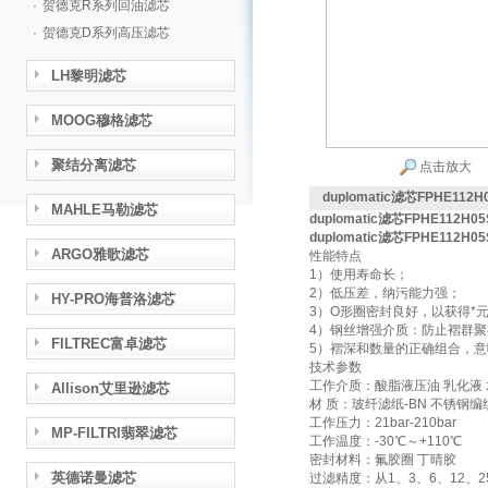
·
贺德克R系列回油滤芯
·
贺德克D系列高压滤芯
LH黎明滤芯
MOOG穆格滤芯
聚结分离滤芯
点击放大
duplomatic滤芯FPHE112H
MAHLE马勒滤芯
duplomatic滤芯FPHE112H05
duplomatic滤芯FPHE112H05
ARGO雅歌滤芯
性能特点
1）使用寿命长；
2）低压差，纳污能力强；
HY-PRO海普洛滤芯
3）O形圈密封良好，以获得*
4）钢丝增强介质：防止褶群
FILTREC富卓滤芯
5）褶深和数量的正确组合，意
技术参数
工作介质：酸脂液压油 乳化液 
Allison艾里逊滤芯
材 质：玻纤滤纸-BN 不锈钢编
工作压力：21bar-210bar
MP-FILTRI翡翠滤芯
工作温度：-30℃～+110℃
密封材料：氟胶圈 丁晴胶
英德诺曼滤芯
过滤精度：从1、3、6、12、2