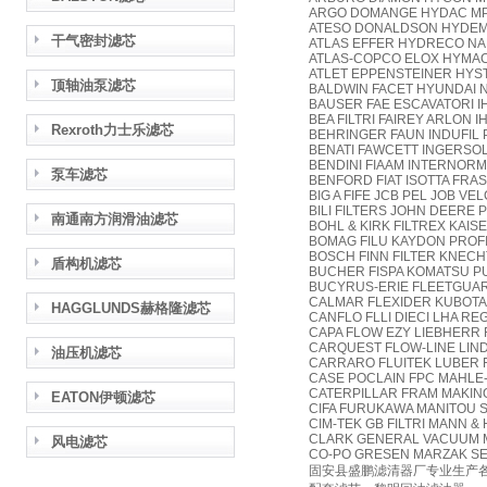
ARGO DOMANGE HYDAC MP 
ATESO DONALDSON HYDEM
干气密封滤芯
ATLAS EFFER HYDRECO NA
ATLAS-COPCO ELOX HYMAC
ATLET EPPENSTEINER HY
顶轴油泵滤芯
BALDWIN FACET HYUNDAI 
BAUSER FAE ESCAVATORI 
BEA FILTRI FAIREY ARLON I
Rexroth力士乐滤芯
BEHRINGER FAUN INDUFIL 
BENATI FAWCETT INGERSOL
BENDINI FIAAM INTERNORM
泵车滤芯
BENFORD FIAT ISOTTA FRA
BIG A FIFE JCB PEL JOB VE
BILI FILTERS JOHN DEERE 
南通南方润滑油滤芯
BOHL & KIRK FILTREX KAI
BOMAG FILU KAYDON PROFI
BOSCH FINN FILTER KNECH
盾构机滤芯
BUCHER FISPA KOMATSU P
BUCYRUS-ERIE FLEETGUAR
CALMAR FLEXIDER KUBOTA
HAGGLUNDS赫格隆滤芯
CANFLO FLLI DIECI LHA RE
CAPA FLOW EZY LIEBHERR
CARQUEST FLOW-LINE LIN
油压机滤芯
CARRARO FLUITEK LUBER 
CASE POCLAIN FPC MAHLE
CATERPILLAR FRAM MAKIN
EATON伊顿滤芯
CIFA FURUKAWA MANITOU
CIM-TEK GB FILTRI MANN 
CLARK GENERAL VACUUM 
风电滤芯
CO-PO GRESEN MARZAK SE
固安县盛鹏滤清器厂专业生产