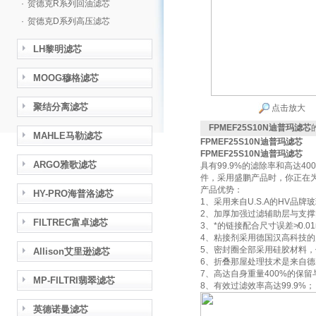
·
贺德克R系列回油滤芯
·
贺德克D系列高压滤芯
LH黎明滤芯
MOOG穆格滤芯
聚结分离滤芯
点击放大
FPMEF25S10N迪普玛滤芯
MAHLE马勒滤芯
FPMEF25S10N迪普玛滤芯
FPMEF25S10N迪普玛滤芯
ARGO雅歌滤芯
具有99.9%的滤除率和高达
件，采用盛鹏产品时，你正在
产品优势：
HY-PRO海普洛滤芯
1、采用来自U.S.A的HV品
2、加厚加强过滤辅助层与支撑
FILTREC富卓滤芯
3、*的链接配合尺寸误差≯0.0
4、粘接剂采用德国汉高科技的
5、密封圈全部采用硅胶材料
Allison艾里逊滤芯
6、折叠那屋处理技术是来自德
7、高达自身重量400%的保
MP-FILTRI翡翠滤芯
8、有效过滤效率高达99.9%；
英德诺曼滤芯