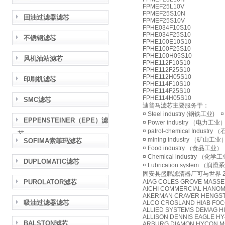
FPMEF25L10V
FPMEF25S10N
回油过滤器滤芯
FPMEF25S10V
FPHE034F10S10
FPHE034F25S10
不锈钢滤芯
FPHE100E10S10
FPHE100F25S10
FPHE100H05S10
风机油站滤芯
FPHE112F10S10
FPHE112F25S10
FPHE112H05S10
印刷机滤芯
FPHE114F10S10
FPHE114F25S10
FPHE114H05S10
SMC滤芯
迪普马滤芯主要服务于：
¤ Steel industry (钢铁工业)
EPPENSTEINER（EPE）滤
¤ Power industry （电力工业
¤ patrol-chemical Indus
芯
¤ mining industry （矿山工
SOFIMA索菲玛滤芯
¤ Food industry （食品工业）
¤ Chemical industry （化学
DUPLOMATIC滤芯
¤ Lubrication system （润
固安县盛鹏滤清器厂可与世界 2
PUROLATOR滤芯
AIAG COLES GROVE MASS
AICHI COMMERCIAL HANO
AKERMAN CRAVER HENGST
吸油过滤器滤芯
ALCO CROSLAND HIAB FO
ALLIED SYSTEMS DEMAG H
ALLISON DENNIS EAGLE HY
BALSTON滤芯
ARBURG DIAMON HYCON 