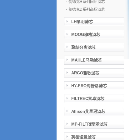
·
贺德克R系列回油滤芯
·
贺德克D系列高压滤芯
LH黎明滤芯
MOOG穆格滤芯
聚结分离滤芯
MAHLE马勒滤芯
ARGO雅歌滤芯
HY-PRO海普洛滤芯
FILTREC富卓滤芯
Allison艾里逊滤芯
MP-FILTRI翡翠滤芯
英德诺曼滤芯