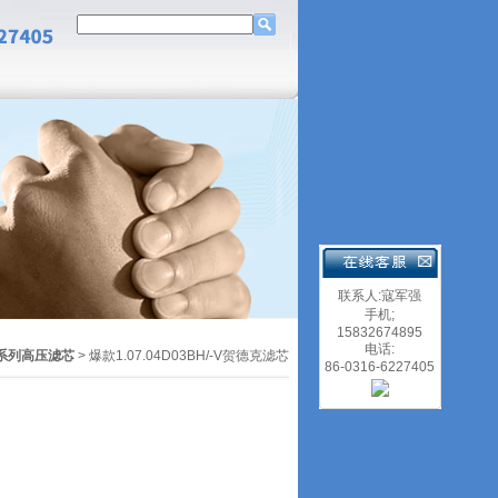
联系人:寇军强
手机;
15832674895
电话:
系列高压滤芯
> 爆款1.07.04D03BH/-V贺德克滤芯
86-0316-6227405