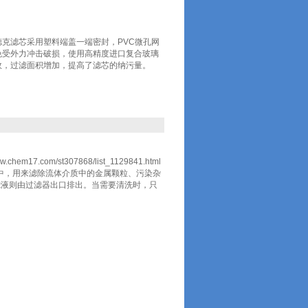
/-V贺德克滤芯采用塑料端盖一端密封，PVC微孔网
免受外力冲击破损，使用高精度进口复合玻璃
效，过滤面积增加，提高了滤芯的纳污量。
om/st307868/list_1129841.html
中，用来滤除流体介质中的金属颗粒、污染杂
滤液则由过滤器出口排出。当需要清洗时，只