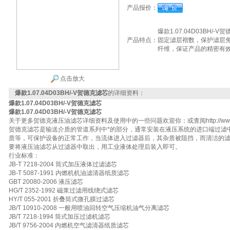
产品报价：
爆款1.07.04D03BH
产品特点：
固定滤层褶数，保护滤层
纤维，保证产品的精密有
点击放大
爆款1.07.04D03BH/-V贺德克滤芯
的详细资料：
爆款1.07.04D03BH/-V贺德克滤芯
爆款1.07.04D03BH/-V贺德克滤芯
关于更多贺德克液压油滤芯详细资料及使用中的一些问题欢迎你：或查阅http://www.chem17.c
贺德克滤芯是输送介质的管道系列中*的部分，通常安装在液压系统的进口端过滤
质等，可保护设备的正常工作，当流体进入过滤器后，其杂质被阻挡，而清洁的
要将液压油滤芯从过滤器中取出，用工业液体处理后装入即可。
行业标准：
JB-T 7218-2004 筒式加压液体过滤滤芯
JB-T 5087-1991 内燃机机油滤清器纸质滤芯
GBT 20080-2006 液压滤芯
HG/T 2352-1992 磁浆过滤用线绕式滤芯
HY/T 055-2001 折叠筒式微孔膜过滤芯
JB/T 10910-2008 一般用喷油回转空气压缩机油气分离滤芯
JB/T 7218-1994 筒式加压过滤机滤芯
JB/T 9756-2004 内燃机空气滤清器纸质滤芯