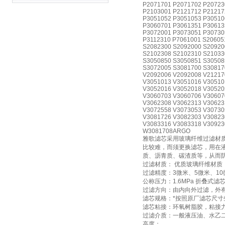
P2071701 P2071702 P20723
P2103001 P2121712 P21217
P3051052 P3051053 P30510
P3060701 P3061351 P30613
P3072001 P3073051 P30730
P3112310 P7061001 S20605
S2082300 S2092000 S20920
S2102308 S2102310 S21033
S3050850 S3050851 S30508
S3072005 S3081700 S30817
V2092006 V2092008 V21217
V3051013 V3051016 V30510
V3052016 V3052018 V30520
V3060703 V3060706 V30607
V3062308 V3062313 V30623
V3072558 V3073053 V30730
V3081726 V3082303 V30823
V3083316 V3083318 V30923
W3081708ARGO
雅歌滤芯采用玻璃纤维过滤材
比较难，而须更换滤芯，用在
质、沥青质、碳渣质等，从而
过滤材质： 优质玻璃纤维材质
过滤精度：3微米、5微米、10
公称压力：1.6MPa 折叠式滤
过滤方向：由内向外过滤，外
滤芯规格：*按照原厂滤芯尺寸
滤芯粘接：环氧树脂胶，粘接
过滤介质：一般液压油、水乙
高度：