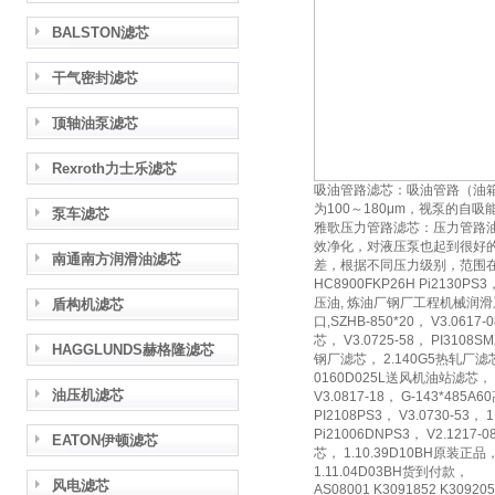
BALSTON滤芯
干气密封滤芯
顶轴油泵滤芯
Rexroth力士乐滤芯
吸油管路滤芯：吸油管路（油
为100～180μm，视泵的
泵车滤芯
雅歌压力管路滤芯：压力管路
效净化，对液压泵也起到很好的
南通南方润滑油滤芯
差，根据不同压力级别，范围在
HC8900FKP26H Pi2130PS
压油, 炼油厂钢厂工程机械润滑系统液
盾构机滤芯
口,SZHB-850*20， V3.06
芯， V3.0725-58， PI3108
HAGGLUNDS赫格隆滤芯
钢厂滤芯， 2.140G5热轧厂滤芯
0160D025L送风机油站滤芯， V2
油压机滤芯
V3.0817-18， G-143*4
PI2108PS3， V3.0730-53
Pi21006DNPS3， V2.1217
EATON伊顿滤芯
芯， 1.10.39D10BH原装正品，
1.11.04D03BH货到付款，
风电滤芯
AS08001 K3091852 K309205