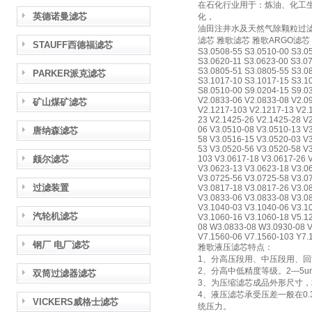
在石化行业用于：炼油、化工
英德诺曼滤芯
化，
油田注井水及天然气除颗粒过
滤芯 雅歌滤芯 雅歌ARGO滤芯 ARGO雅
STAUFF西德福滤芯
S3.0508-55 S3.0510-00 S3.0
S3.0620-11 S3.0623-00 S3.0
S3.0805-51 S3.0805-55 S3.0
PARKER派克滤芯
S3.1017-10 S3.1017-15 S3.10
S8.0510-00 S9.0204-15 S9.0
V2.0833-06 V2.0833-08 V2.0
矿山煤矿滤芯
V2.1217-103 V2.1217-13 V2.
23 V2.1425-26 V2.1425-28 V
06 V3.0510-08 V3.0510-13 V
唐纳森滤芯
58 V3.0516-15 V3.0520-03 V
53 V3.0520-56 V3.0520-58 V
颇尔滤芯
103 V3.0617-18 V3.0617-26 
V3.0623-13 V3.0623-18 V3.0
V3.0725-56 V3.0725-58 V3.0
过滤装置
V3.0817-18 V3.0817-26 V3.0
V3.0833-06 V3.0833-08 V3.0
V3.1040-03 V3.1040-06 V3.1
汽轮机滤芯
V3.1060-16 V3.1060-18 V5.1
08 W3.0833-08 W3.0930-08 V
V7.1560-06 V7.1560-103 Y7.
钢厂 电厂滤芯
雅歌液压滤芯特点：
1、分高压段用、中压段用、
2、分高中低精度等级。2—5u
双筒过滤器滤芯
3、为压缩滤芯成品外形尺寸，
4、液压滤芯承受压差一般在0.3
VICKERS威格士滤芯
统压力。