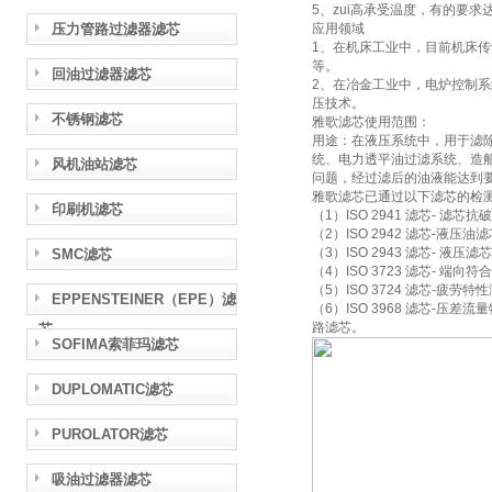
5、zui高承受温度，有的要求达
压力管路过滤器滤芯
应用领域
1、在机床工业中，目前机床
等。
回油过滤器滤芯
2、在冶金工业中，电炉控制
压技术。
不锈钢滤芯
雅歌滤芯使用范围：
用途：在液压系统中，用于滤
统、电力透平油过滤系统、造
风机油站滤芯
问题，经过滤后的油液能达到
雅歌滤芯已通过以下滤芯的检
印刷机滤芯
（1）ISO 2941 滤芯- 滤芯
（2）ISO 2942 滤芯-液
（3）ISO 2943 滤芯- 液
SMC滤芯
（4）ISO 3723 滤芯- 端向符
（5）ISO 3724 滤芯-疲劳特
EPPENSTEINER（EPE）滤
（6）ISO 3968 滤芯-
路滤芯。
芯
SOFIMA索菲玛滤芯
DUPLOMATIC滤芯
PUROLATOR滤芯
吸油过滤器滤芯