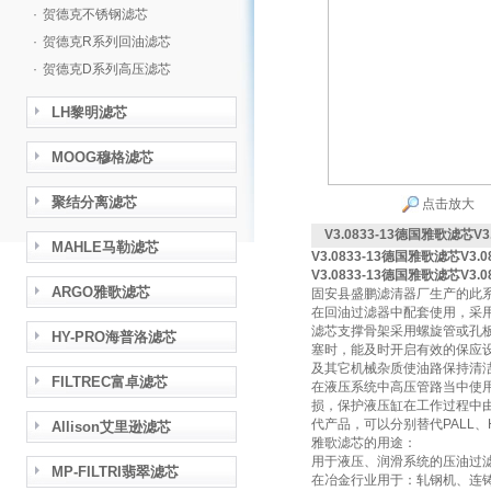
·
贺德克不锈钢滤芯
·
贺德克R系列回油滤芯
·
贺德克D系列高压滤芯
LH黎明滤芯
MOOG穆格滤芯
聚结分离滤芯
点击放大
V3.0833-13德国雅歌滤芯V3.
MAHLE马勒滤芯
V3.0833-13德国雅歌滤芯V3.08
V3.0833-13德国雅歌滤芯V3.08
ARGO雅歌滤芯
固安县盛鹏滤清器厂生产的此
在回油过滤器中配套使用，采
滤芯支撑骨架采用螺旋管或孔
HY-PRO海普洛滤芯
塞时，能及时开启有效的保应
及其它机械杂质使油路保持清
FILTREC富卓滤芯
在液压系统中高压管路当中使
损，保护液压缸在工作过程中
代产品，可以分别替代PALL、
Allison艾里逊滤芯
雅歌滤芯的用途：
用于液压、润滑系统的压油过
MP-FILTRI翡翠滤芯
在冶金行业用于：轧钢机、连