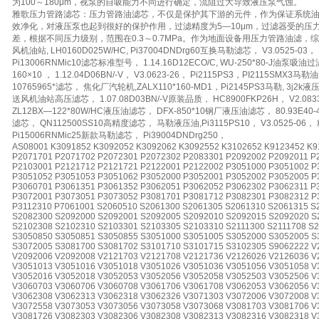
为100～180μm，视泵的自吸能力不同进行确定，流阻过大导致液压泵气蚀。
雅歌压力管路滤芯：压力管路油滤芯，不仅是保护其下游的元件，作为保证系统
效净化，对液压泵也起到很好的保护作用，过滤精度为5—10μm，过滤器受的压
差，根据不同压力级别，范围在0.3～0.7MPa。作为地面设备用压力管路油滤
风机油站, LH0160D025W/HC, Pi37004DNDrg60互换马勒滤芯， V3.0525-03，
Pi13006RNMic10滤芯标准型号， 1.14.16D12ECO/C, WU-250*80-J油泵吸油过
160×10 ， 1.12.04D06BN/-V， V3.0623-26， Pi2115PS3，PI2115SMX3马勒
10765965*滤芯， 焦化厂汽轮机,ZALX110*160-MD1，Pi2145PS3马勒, 3j2k液压
送风机油站高压滤芯， 1.07.08D03BN/-V原装品质， HC8900FKP26H， V2.083
ZL12BX—122*80W/HC液压油滤芯， DFX-850*10钢厂液压油滤芯， 80.93E40-
滤芯， QN112500SS10高精度滤芯， 马勒液压油,Pi3115PS10， V3.0525-06，
Pi15006RNMic25新款马勒滤芯， Pi39004DNDrg250，
AS08001 K3091852 K3092052 K3092062 K3092552 K3102652 K9123452 K9
P2071701 P2071702 P2072301 P2072302 P2083301 P2092002 P2092011 P
P2103001 P2121712 P2121721 P2122001 P2122002 P3051000 P3051002 P
P3051052 P3051053 P3051062 P3052000 P3052001 P3052002 P3052005 P
P3060701 P3061351 P3061352 P3062051 P3062052 P3062302 P3062311 P
P3072001 P3073051 P3073052 P3081701 P3081712 P3082301 P3082312 P
P3112310 P7061001 S2060510 S2061300 S2061305 S2061310 S2061315 S
S2082300 S2092000 S2092001 S2092005 S2092010 S2092015 S2092020 S
S2102308 S2102310 S2103301 S2103305 S2103310 S2111300 S2111708 S2
S3050850 S3050851 S3050855 S3051000 S3051005 S3052000 S3052005 S
S3072005 S3081700 S3081702 S3101710 S3101715 S3102305 S9062222 V
V2092006 V2092008 V2121703 V2121708 V2121736 V2126026 V2126036 V
V3051013 V3051016 V3051018 V3051026 V3051036 V3051056 V3051058 V
V3052016 V3052018 V3052053 V3052056 V3052058 V3052503 V3052506 V
V3060703 V3060706 V3060708 V3061706 V3061708 V3062053 V3062056 V
V3062308 V3062313 V3062318 V3062326 V3071303 V3072006 V3072008 V
V3072558 V3073053 V3073056 V3073058 V3073068 V3081703 V3081706 V
V3081726 V3082303 V3082306 V3082308 V3082313 V3082316 V3082318 V