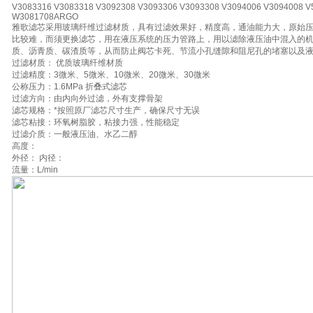
V3083316 V3083318 V3092308 V3093306 V3093308 V3094006 V3094008 
W3081708ARGO
雅歌滤芯采用玻璃纤维过滤材质，具有过滤效果好，精度高，通油能力大，原始
比较难，而须更换滤芯，用在液压系统的压力管路上，用以滤除液压油中混入的
质、沥青质、碳渣质等，从而防止阀芯卡死、节流小孔缝隙和阻尼孔的堵塞以及
过滤材质： 优质玻璃纤维材质
过滤精度：3微米、5微米、10微米、20微米、30微米
公称压力：1.6MPa 折叠式滤芯
过滤方向：由内向外过滤，外有支撑骨架
滤芯规格：*按照原厂滤芯尺寸生产，确保尺寸无误
滤芯粘接：环氧树脂胶，粘接力强，性能稳定
过滤介质：一般液压油、水乙二醇
高度：
外径： 内径：
流量：L/min