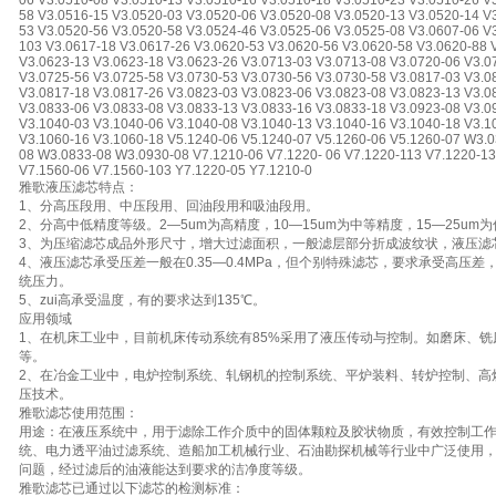
06 V3.0510-08 V3.0510-13 V3.0510-16 V3.0510-18 V3.0510-23 V3.0510-26 V
58 V3.0516-15 V3.0520-03 V3.0520-06 V3.0520-08 V3.0520-13 V3.0520-14 V
53 V3.0520-56 V3.0520-58 V3.0524-46 V3.0525-06 V3.0525-08 V3.0607-06 V
103 V3.0617-18 V3.0617-26 V3.0620-53 V3.0620-56 V3.0620-58 V3.0620-88 
V3.0623-13 V3.0623-18 V3.0623-26 V3.0713-03 V3.0713-08 V3.0720-06 V3.0
V3.0725-56 V3.0725-58 V3.0730-53 V3.0730-56 V3.0730-58 V3.0817-03 V3.0
V3.0817-18 V3.0817-26 V3.0823-03 V3.0823-06 V3.0823-08 V3.0823-13 V3.0
V3.0833-06 V3.0833-08 V3.0833-13 V3.0833-16 V3.0833-18 V3.0923-08 V3.0
V3.1040-03 V3.1040-06 V3.1040-08 V3.1040-13 V3.1040-16 V3.1040-18 V3.1
V3.1060-16 V3.1060-18 V5.1240-06 V5.1240-07 V5.1260-06 V5.1260-07 W3.
08 W3.0833-08 W3.0930-08 V7.1210-06 V7.1220- 06 V7.1220-113 V7.1220-13
V7.1560-06 V7.1560-103 Y7.1220-05 Y7.1210-0
雅歌液压滤芯特点：
1、分高压段用、中压段用、回油段用和吸油段用。
2、分高中低精度等级。2—5um为高精度，10—15um为中等精度，15—25um
3、为压缩滤芯成品外形尺寸，增大过滤面积，一般滤层部分折成波纹状，液压滤
4、液压滤芯承受压差一般在0.35—0.4MPa，但个别特殊滤芯，要求承受高压差，z
统压力。
5、zui高承受温度，有的要求达到135℃。
应用领域
1、在机床工业中，目前机床传动系统有85%采用了液压传动与控制。如磨床、
等。
2、在冶金工业中，电炉控制系统、轧钢机的控制系统、平炉装料、转炉控制、高
压技术。
雅歌滤芯使用范围：
用途：在液压系统中，用于滤除工作介质中的固体颗粒及胶状物质，有效控制工作
统、电力透平油过滤系统、造船加工机械行业、石油勘探机械等行业中广泛使用
问题，经过滤后的油液能达到要求的洁净度等级。
雅歌滤芯已通过以下滤芯的检测标准：