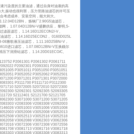
油液污染度的主要油滤，通过自身对油液的高
力大,振动也很利害，压力管路油滤芯的许可压
，综合考虑成本、安装空间，能大则大。
 1.12.04D12BN， 炼钢厂2.90G5油滤芯，
滤网， 1.07.04D12BN/-V盛鹏供应， 黎明,S-
油过滤器滤芯， 1.14.16D12ECON2/-V ,
油滤芯， 1.14.16D25ECON2， 0160D025L
3-08雅歌液压油滤芯， 1.11.16D25BN/-V，
4610进口滤芯， 1.07.08D12BN/-V互换颇尔
 精压下润滑站滤芯， 1.14.20D01ECO/C,
123752 P2061301 P2061302 P2061711
2092022 P2092301 P2093301 P2093302
3051005 P3051011 P3051050 P3051051
3052051 P3052052 P3052062 P3052501
3071200 P3071201 P3071301 P3072000
3083301 P3111700 P3111710 P3112300
2071710 S2072005 S2072010 S2072300
2092300 S2092301 S2092305 S2093305
111720 S2112401 S2121700 S2121705
3062300 S3071000 S3071200 S3071205
2083303 V2083306 V2083308 V2092003
2146026 V3051003 V3051006 V3051008
3052003 V3052006 V3052008 V3052013
3052508 V3052513 V3052516 V3052518
3062058 V3062088 V3062303 V3062306
3072016 V3072306 V3072308 V3072556
3081708 V3081713 V3081716 V3081718
3083303 V3083306 V3083308 V3083313