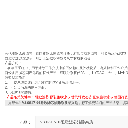
替代雅歌原装滤芯，德国雅歌原装滤芯价格，雅歌过滤器滤芯，雅歌液压油滤芯
西雅歌过滤器滤芯，可加工定做各种型号尺寸材质的滤芯
产品介绍：
在液压系统中，用于滤除工作介质中的固体颗粒及胶状物质，有效控制工作介质
口设备用滤芯国产化后的替代产品，可以分别替代PALL、HYDAC、大生、MAN
雅歌滤芯作用
1、可使系统快速达到并维持期望的油液清洁水平。
2、可延长油液的使用寿命。
3、减少轴承磨损。
产品相关关键字：
雅歌滤芯
原装雅歌滤芯
替代雅歌滤芯
互换雅歌滤芯
德国雅歌
如果你对
V3.0817-06雅歌滤芯油除杂质
感兴趣，想了解更详细的产品信息，填
产品：