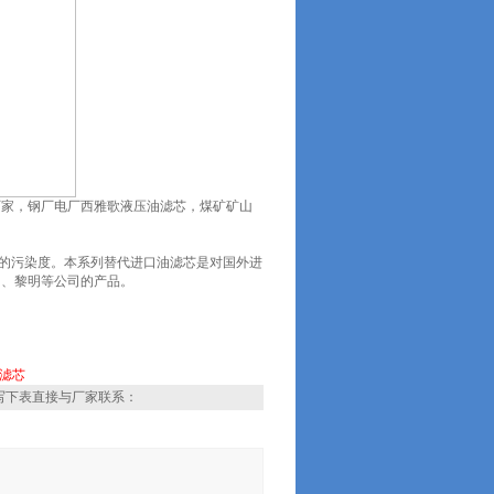
厂家，钢厂电厂西雅歌液压油滤芯，煤矿矿山
的污染度。本系列替代进口油滤芯是对国外进
N、黎明等公司的产品。
滤芯
写下表直接与厂家联系：