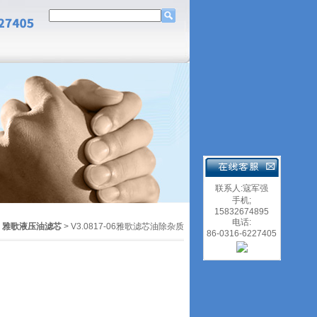
联系人:寇军强
手机;
15832674895
电话:
>
雅歌液压油滤芯
> V3.0817-06雅歌滤芯油除杂质
86-0316-6227405