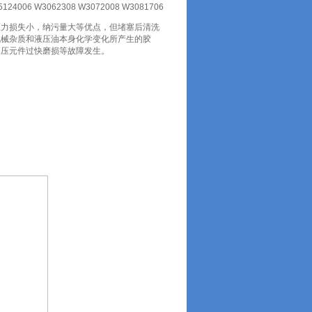
V5124006 W3062308 W3072008 W3081706
压力损失小，纳污量大等优点，但堵塞后清洗
机械杂质和液压油本身化学变化所产生的胶
液压元件过快磨损等故障发生。