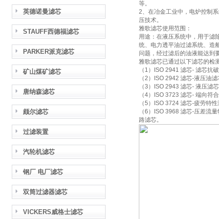
等。
英德诺曼滤芯
2、在冶金工业中，电炉控制
压技术。
雅歌滤芯使用范围：
STAUFF西德福滤芯
用途：在液压系统中，用于滤
统、电力透平油过滤系统、造
PARKER派克滤芯
问题，经过滤后的油液能达到
雅歌滤芯已通过以下滤芯的检
（1）ISO 2941 滤芯- 滤芯
矿山煤矿滤芯
（2）ISO 2942 滤芯-液
（3）ISO 2943 滤芯- 液
唐纳森滤芯
（4）ISO 3723 滤芯- 端向符
（5）ISO 3724 滤芯-疲劳特
颇尔滤芯
（6）ISO 3968 滤芯-
路滤芯。
过滤装置
汽轮机滤芯
钢厂 电厂滤芯
双筒过滤器滤芯
VICKERS威格士滤芯