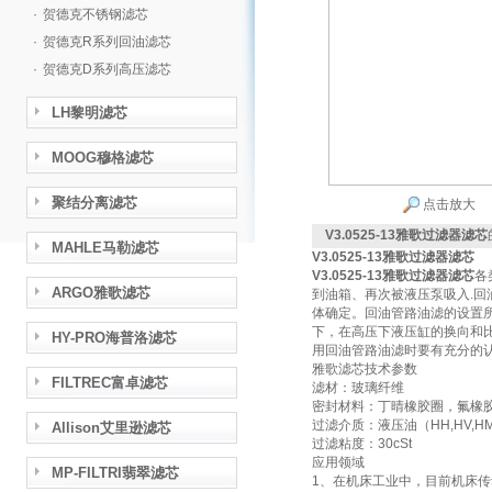
·
贺德克不锈钢滤芯
·
贺德克R系列回油滤芯
·
贺德克D系列高压滤芯
LH黎明滤芯
MOOG穆格滤芯
聚结分离滤芯
点击放大
V3.0525-13雅歌过滤器滤芯
MAHLE马勒滤芯
V3.0525-13雅歌过滤器滤芯
V3.0525-13雅歌过滤器滤芯
各
ARGO雅歌滤芯
到油箱、再次被液压泵吸入.回
体确定。回油管路油滤的设置
下，在高压下液压缸的换向和
HY-PRO海普洛滤芯
用回油管路油滤时要有充分的
雅歌滤芯技术参数
FILTREC富卓滤芯
滤材：玻璃纤维
密封材料：丁晴橡胶圈，氟橡
过滤介质：液压油（HH,HV,HM,
Allison艾里逊滤芯
过滤粘度：30cSt
应用领域
MP-FILTRI翡翠滤芯
1、在机床工业中，目前机床