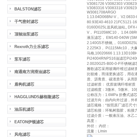
V3081726 V3082303 V30823
V3083316 V3083318 V30923
BALSTON滤芯
W3081708ARGO
1.13.04D06BN/-V， V2.0
干气密封滤芯
80.93E40-4610 21FC5121
0160D025L送风机油站,, DF
V， PI1105MIC10， 1.0
顶轴油泵滤芯
液压滤芯， EM140-040W (SMC)
2.140G5不锈钢,， 0160D02
Rexroth力士乐滤芯
2.225K3， Pi1115Mic10，
马格,10020666 1.13.13D10
Pi24004RNPS16油滤芯Pi24
泵车滤芯
2.0020G25-B00-0-P不锈钢滤
雅歌滤芯采用玻璃纤维过滤材
南通南方润滑油滤芯
比较难，而须更换滤芯，用在
质、沥青质、碳渣质等，从而
盾构机滤芯
过滤材质： 优质玻璃纤维材质
过滤精度：3微米、5微米、10
公称压力：1.6MPa 折叠式滤
HAGGLUNDS赫格隆滤芯
过滤方向：由内向外过滤，外
滤芯规格：*按照原厂滤芯尺寸
油压机滤芯
滤芯粘接：环氧树脂胶，粘接
过滤介质：一般液压油、水乙
高度：
EATON伊顿滤芯
外径： 内径：
流量：L/min
风电滤芯