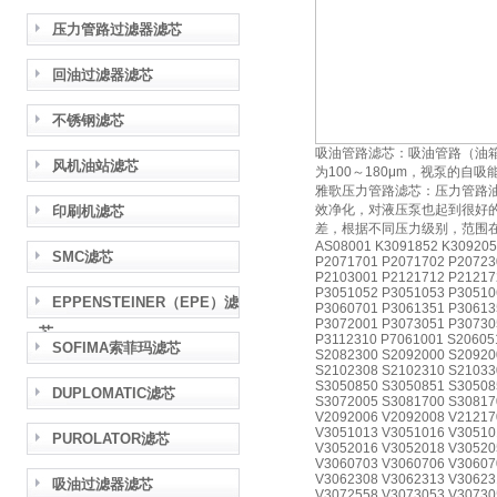
压力管路过滤器滤芯
回油过滤器滤芯
不锈钢滤芯
吸油管路滤芯：吸油管路（油
风机油站滤芯
为100～180μm，视泵的
雅歌压力管路滤芯：压力管路
效净化，对液压泵也起到很好的
印刷机滤芯
差，根据不同压力级别，范围在
AS08001 K3091852 K309205
SMC滤芯
P2071701 P2071702 P20723
P2103001 P2121712 P21217
P3051052 P3051053 P30510
EPPENSTEINER（EPE）滤
P3060701 P3061351 P30613
P3072001 P3073051 P30730
芯
P3112310 P7061001 S20605
SOFIMA索菲玛滤芯
S2082300 S2092000 S20920
S2102308 S2102310 S21033
S3050850 S3050851 S30508
DUPLOMATIC滤芯
S3072005 S3081700 S30817
V2092006 V2092008 V21217
V3051013 V3051016 V30510
PUROLATOR滤芯
V3052016 V3052018 V30520
V3060703 V3060706 V30607
V3062308 V3062313 V30623
吸油过滤器滤芯
V3072558 V3073053 V30730