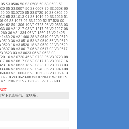
3.0506-50 S3.0508-50 S3.0508-51
520-05 S3.0607-50 S3.0607-70 S3.0608-60
720-00 S3.0720-05 S3.0720-10 S3.0805-50
012-65 S3.1013-01 S3.1016-50 S3.1016-51
06-06 S3.1027-06 S3.1209-52 S7.520-00
004-62 S9.1306-10 V2.0723-08 V2.0833-03
933-08 V2.1217-03 V2.1217-06 V2.1217-08
1260-36 V2.1334-06 V2.1360-16 V2.1425-
2.1460-26 V2.1460-28 V3.0510-03 V3.0510-
3.0510-36 V3.0510-53 V3.0510-56 V3.0510-
3.0520-16 V3.0520-18 V3.0520-23 V3.0520-
3.0607-08 V3.0617-06 V3.0617-08 V3.0617-
V3.0623-03 V3.0623-06 V3.0623-08
720-16 V3.0720-46 V3.0723-06 V3.0723-08
817-06 V3.0817-08 V3.0817-13 V3.0817-16
823-16 V3.0823-18 V3.0823-19 V3.0833-03
933-06 V3.0933-08 V3.0940-06 V3.0940-08
060-03 V3.1060-06 V3.1060-08 V3.1060-13
0307-18 W3.0623-08 W3.0720-08 W3.0817-
 V7.1230-153 V7.1230-53 V7.1560-03
滤芯
填写下表直接与厂家联系：