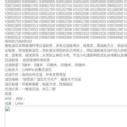
S3050850 S3050851 S3050855 S3051000 S3051005 S3052000 S3052005 S
S3072005 S3081700 S3081702 S3101710 S3101715 S3102305 S9062222 V
V2092006 V2092008 V2121703 V2121708 V2121736 V2126026 V2126036 V
V3051013 V3051016 V3051018 V3051026 V3051036 V3051056 V3051058 V
V3052016 V3052018 V3052053 V3052056 V3052058 V3052503 V3052506 V
V3060703 V3060706 V3060708 V3061706 V3061708 V3062053 V3062056 V
V3062308 V3062313 V3062318 V3062326 V3071303 V3072006 V3072008 V
V3072558 V3073053 V3073056 V3073058 V3073068 V3081703 V3081706 V
V3081726 V3082303 V3082306 V3082308 V3082313 V3082316 V3082318 V
V3083316 V3083318 V3092308 V3093306 V3093308 V3094006 V3094008 
W3081708ARGO
雅歌滤芯采用玻璃纤维过滤材质，具有过滤效果好，精度高，通油能力大，原始
比较难，而须更换滤芯，用在液压系统的压力管路上，用以滤除液压油中混入的
质、沥青质、碳渣质等，从而防止阀芯卡死、节流小孔缝隙和阻尼孔的堵塞以及
过滤材质： 优质玻璃纤维材质
过滤精度：3微米、5微米、10微米、20微米、30微米
公称压力：1.6MPa 折叠式滤芯
过滤方向：由内向外过滤，外有支撑骨架
滤芯规格：*按照原厂滤芯尺寸生产，确保尺寸无误
滤芯粘接：环氧树脂胶，粘接力强，性能稳定
过滤介质：一般液压油、水乙二醇
高度：
外径： 内径：
流量：L/min