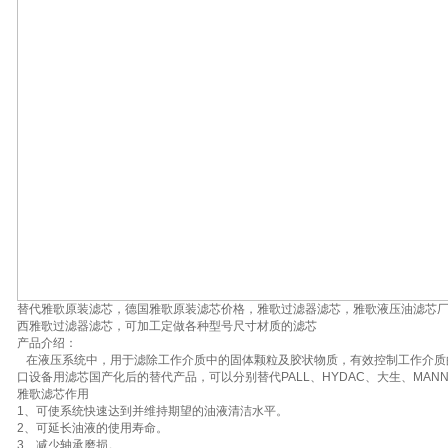
替代雅歌原装滤芯，德国雅歌原装滤芯价格，雅歌过滤器滤芯，雅歌液压油滤芯
西雅歌过滤器滤芯，可加工定做各种型号尺寸材质的滤芯
产品介绍：
在液压系统中，用于滤除工作介质中的固体颗粒及胶状物质，有效控制工作介质
口设备用滤芯国产化后的替代产品，可以分别替代PALL、HYDAC、大生、MAN
雅歌滤芯作用
1、可使系统快速达到并维持期望的油液清洁水平。
2、可延长油液的使用寿命。
3、减少轴承磨损。