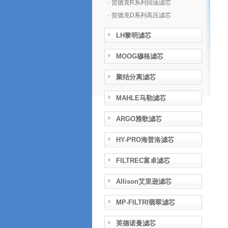
·
贺德克R系列回油滤芯
·
贺德克D系列高压滤芯
LH黎明滤芯
MOOG穆格滤芯
聚结分离滤芯
MAHLE马勒滤芯
ARGO雅歌滤芯
HY-PRO海普洛滤芯
FILTREC富卓滤芯
Allison艾里逊滤芯
MP-FILTRI翡翠滤芯
英德诺曼滤芯