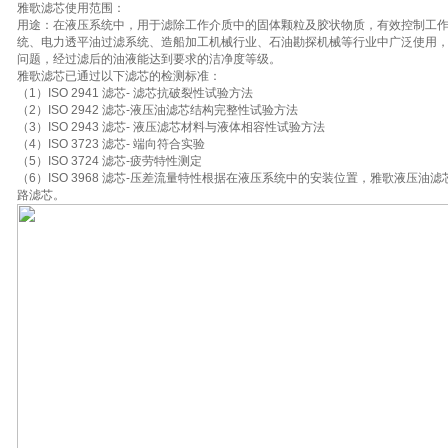
雅歌滤芯使用范围：
用途：在液压系统中，用于滤除工作介质中的固体颗粒及胶状物质，有效控制工作
统、电力透平油过滤系统、造船加工机械行业、石油勘探机械等行业中广泛使用
问题，经过滤后的油液能达到要求的洁净度等级。
雅歌滤芯已通过以下滤芯的检测标准：
（1）ISO 2941 滤芯- 滤芯抗破裂性试验方法
（2）ISO 2942 滤芯-液压油滤芯结构完整性试验方法
（3）ISO 2943 滤芯- 液压滤芯材料与液体相容性试验方法
（4）ISO 3723 滤芯- 端向符合实验
（5）ISO 3724 滤芯-疲劳特性测定
（6）ISO 3968 滤芯-压差流量特性根据在液压系统中的安装位置，雅歌液压
路滤芯。