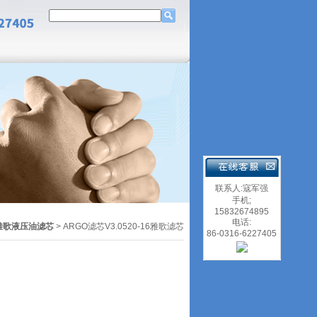
联系人:寇军强
手机;
15832674895
电话:
雅歌液压油滤芯
> ARGO滤芯V3.0520-16雅歌滤芯
86-0316-6227405