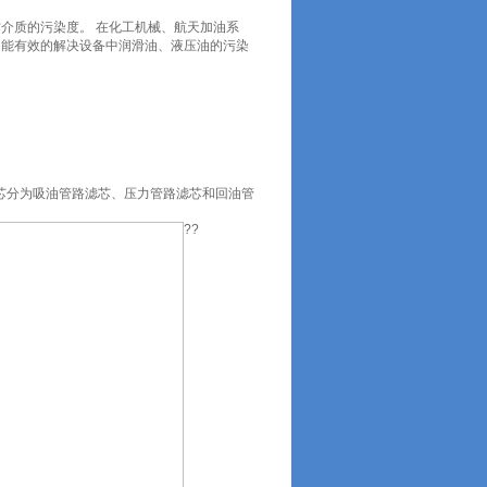
介质的污染度。 在化工机械、航天加油系
，能有效的解决设备中润滑油、液压油的污染
油滤芯分为吸油管路滤芯、压力管路滤芯和回油管
??