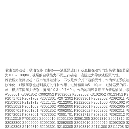
吸油管路滤芯：吸油管路（油箱——液压泵进口）或直接在油箱内安装吸油滤芯
为100～180μm，视泵的自吸能力不同进行确定，流阻过大导致液压泵气蚀。
雅歌压力管路滤芯：压力管路油滤芯，不仅是保护其下游的元件，作为保证系统
效净化，对液压泵也起到很好的保护作用，过滤精度为5—10μm，过滤器受的压
差，根据不同压力级别，范围在0.3～0.7MPa。作为地面设备用压力管路油滤
AS08001 K3091852 K3092052 K3092062 K3092552 K3102652 K9123452 K9
P2071701 P2071702 P2072301 P2072302 P2083301 P2092002 P2092011 P
P2103001 P2121712 P2121721 P2122001 P2122002 P3051000 P3051002 P
P3051052 P3051053 P3051062 P3052000 P3052001 P3052002 P3052005 P
P3060701 P3061351 P3061352 P3062051 P3062052 P3062302 P3062311 P
P3072001 P3073051 P3073052 P3081701 P3081712 P3082301 P3082312 P
P3112310 P7061001 S2060510 S2061300 S2061305 S2061310 S2061315 S
S2082300 S2092000 S2092001 S2092005 S2092010 S2092015 S2092020 S
S2102308 S2102310 S2103301 S2103305 S2103310 S2111300 S2111708 S2