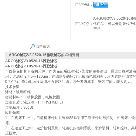
产品报价：
ARGO滤芯V3.0520
产品特点：
代产品，可以分别替代PAL
产品。
点击放大
ARGO滤芯V3.0520-16雅歌滤芯
的详细资料：
ARGO滤芯V3.0520-16雅歌滤芯
ARGO滤芯V3.0520-16雅歌滤芯
不仅是保护其下游的元件，作为保证系统油液污染度的主要油滤，通过自身对油
用，过滤精度为5—180μm，过滤器受的压力大,振动也很利害，压力管路油滤芯
0.7MPa。作为地面设备用压力管路油滤，综合考虑成本、安装空间，能大则大。
技术参数
滤材：玻璃纤维
密封材料：丁晴橡胶圈，氟橡胶圈
过滤介质：液压油（HH,HV,HM,HL)
过滤粘度：30cSt
应用领域
1、在机床工业中，目前机床传动系统有85%采用了液压传动与控制。如磨床、
等。
2、在冶金工业中，电炉控制系统、轧钢机的控制系统、平炉装料、转炉控制、高
压技术。