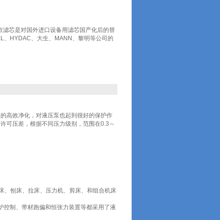
-16雅歌滤芯是对国外进口设备用滤芯国产化后的替
L、HYDAC、大生、MANN、黎明等公司的
液的高效净化，对液压泵也起到很好的保护作
的许可压差，根据不同压力级别，范围在0.3～
铣床、刨床、拉床、压力机、剪床、和组合机床
炉控制、带材跑偏和恒张力装置等都采用了液