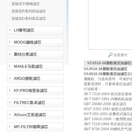
·
贺德克不锈钢滤芯
·
贺德克R系列回油滤芯
·
贺德克D系列高压滤芯
LH黎明滤芯
MOOG穆格滤芯
聚结分离滤芯
点击放大
V3.0510-36雅歌液压油滤芯
MAHLE马勒滤芯
V3.0510-36雅歌液压油滤芯
V3.0510-36雅歌液压油滤芯
是
ARGO雅歌滤芯
属颗粒、污染杂质等，可保护
需要清洗时，只要将液压油滤
行业标准：
HY-PRO海普洛滤芯
JB-T 7218-2004 筒式加压
JB-T 5087-1991 内燃机
FILTREC富卓滤芯
GBT 20080-2006 液压滤芯
HG/T 2352-1992 磁浆过滤
HY/T 055-2001 折叠筒式微
Allison艾里逊滤芯
JB/T 10910-2008 一
JB/T 7218-1994 筒式加压
MP-FILTRI翡翠滤芯
JB/T 9756-2004 内燃机