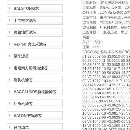
过滤材质： 优质玻璃纤维材质
过滤精度：3微米、5微米、10
BALSTON滤芯
公称压力：1.6MPa 折叠式滤
过滤方向：由内向外过滤，外
干气密封滤芯
滤芯规格：*按照原厂滤芯尺寸
滤芯粘接：环氧树脂胶，粘接
顶轴油泵滤芯
过滤介质：一般液压油、水乙
高度：
外径： 内径：
Rexroth力士乐滤芯
流量：L/min
ARGO滤芯 雅歌滤芯 雅歌ARGO滤芯 A
泵车滤芯
51 S3.0508-55 S3.0510-00 S
60 S3.0620-11 S3.0623-00 S
50 S3.0805-51 S3.0805-55 S
南通南方润滑油滤芯
51 S3.1017-10 S3.1017-15 S3
00 S8.0510-00 S9.0204-15 S
03 V2.0833-06 V2.0833-08 V
盾构机滤芯
08 V2.1217-103 V2.1217-13 
V2.1425-23 V2.1425-26 V2.1
V3.0510-06 V3.0510-08 V3.0
HAGGLUNDS赫格隆滤芯
V3.0510-58 V3.0516-15 V3.0
V3.0520-53 V3.0520-56 V3.0
V3.0617-103 V3.0617-18 V3.
油压机滤芯
08 V3.0623-13 V3.0623-18 V
08 V3.0725-56 V3.0725-58 V
16 V3.0817-18 V3.0817-26 V
EATON伊顿滤芯
03 V3.0833-06 V3.0833-08 V
08 V3.1040-03 V3.1040-06 V
13 V3.1060-16 V3.1060-18 V
风电滤芯
W3.0817-08 W3.0833-08 W3.0