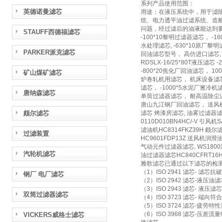
系列产品使用范围：
英德诺曼滤芯
用途：在液压系统中，用于滤
统、电力透平油过滤系统、造
问题，经过滤后的油液能达到
STAUFF西德福滤芯
-100*10黎明过滤器滤芯， -
水处理滤芯, -630*10原厂黎明滤
PARKER派克滤芯
回油滤芯型号， 高仿进口滤芯, -1
RDSLX-16/25*80T液压滤
-800*20焦化厂回油滤芯， 10
矿山煤矿滤芯
炉卷轧机用滤芯， 机床设备滤芯, 
滤芯， -1000*5水泥厂篦冷机滤芯
唐纳森滤芯
单筒过滤器滤芯， 耐高温除尘滤筒,
唐山九江钢厂回油滤芯， 送风机油站
颇尔滤芯
滤芯 烤漆房滤芯, 油雾过滤器滤芯
0110D010BN4HC/-V 引风机
滤油机HC8314FKZ39H 颇尔滤芯
过滤装置
HC9601FDP13Z 送风机润滑油
气动元件过滤器滤芯, WS1800油雾
汽轮机滤芯
油过滤器滤芯HC840CFRT16H
雅歌滤芯已通过以下滤芯的检
（1）ISO 2941 滤芯- 滤芯
钢厂 电厂滤芯
（2）ISO 2942 滤芯-液
（3）ISO 2943 滤芯- 液
双筒过滤器滤芯
（4）ISO 3723 滤芯- 端向符
（5）ISO 3724 滤芯-疲劳特
（6）ISO 3968 滤芯-
VICKERS威格士滤芯