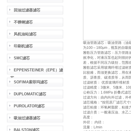
回油过滤器滤芯
不锈钢滤芯
风机油站滤芯
吸油管路滤芯：吸油管路（油
印刷机滤芯
为100～180μm，视泵的
雅歌压力管路滤芯：压力管路
效净化，对液压泵也起到很好的
SMC滤芯
差，根据不同压力级别，范围在
雅歌滤芯采用玻璃纤维过滤材
EPPENSTEINER（EPE）滤
比较难，而须更换滤芯，用在
质、沥青质、碳渣质等，从而
芯
SOFIMA索菲玛滤芯
过滤材质： 优质玻璃纤维材质
过滤精度：3微米、5微米、10
公称压力：1.6MPa 折叠式滤
DUPLOMATIC滤芯
过滤方向：由内向外过滤，外
滤芯规格：*按照原厂滤芯尺寸
PUROLATOR滤芯
滤芯粘接：环氧树脂胶，粘接
过滤介质：一般液压油、水乙
高度：
吸油过滤器滤芯
外径： 内径：
流量：L/min
BALSTON滤芯