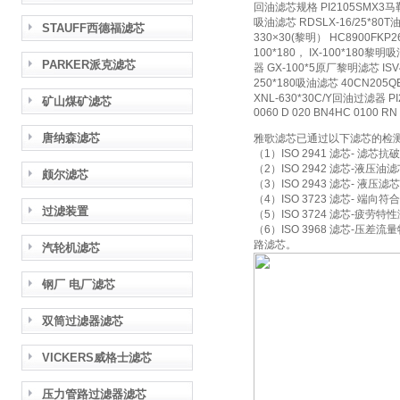
回油滤芯规格 PI2105SMX3马勒
吸油滤芯 RDSLX-16/25*80T油
STAUFF西德福滤芯
330×30(黎明） HC8900FK
100*180， IX-100*180
PARKER派克滤芯
器 GX-100*5原厂黎明滤芯 ISV
250*180吸油滤芯 40CN205
XNL-630*30C/Y回油过滤器
矿山煤矿滤芯
0060 D 020 BN4HC 0100 RN
唐纳森滤芯
雅歌滤芯已通过以下滤芯的检
（1）ISO 2941 滤芯- 滤芯
（2）ISO 2942 滤芯-液
颇尔滤芯
（3）ISO 2943 滤芯- 液
（4）ISO 3723 滤芯- 端向符
过滤装置
（5）ISO 3724 滤芯-疲劳特
（6）ISO 3968 滤芯-
路滤芯。
汽轮机滤芯
钢厂 电厂滤芯
双筒过滤器滤芯
VICKERS威格士滤芯
压力管路过滤器滤芯