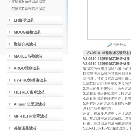
·
贺德克R系列回油滤芯
·
贺德克D系列高压滤芯
LH黎明滤芯
MOOG穆格滤芯
聚结分离滤芯
点击放大
V3.0510-16雅歌滤芯玻纤材
MAHLE马勒滤芯
V3.0510-16雅歌滤芯玻纤材质
V3.0510-16雅歌滤芯玻纤材质
ARGO雅歌滤芯
该滤芯的作用是滤除油液中的
以保证液压系统的可靠性和延
清洁度，可直接提高系统性能，
HY-PRO海普洛滤芯
1.滤芯应采用快速安装连接的
2.杰出的化学兼容性，适合过
FILTREC富卓滤芯
3.滤膜采用折叠式结构，膜过
4.高孔率深层长纤维构造，具
5.拥有超大的过滤流量和容污
Allison艾里逊滤芯
系列产品使用范围：
用途：在液压系统中，用于滤
MP-FILTRI翡翠滤芯
统、电力透平油过滤系统、造
问题，经过滤后的油液能达到
英德诺曼滤芯
SZU-A160x10P回油过滤器 LH