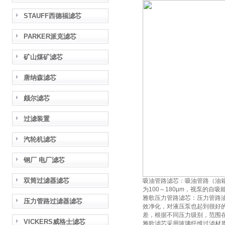
STAUFF西德福滤芯
PARKER派克滤芯
矿山煤矿滤芯
唐纳森滤芯
颇尔滤芯
过滤装置
汽轮机滤芯
钢厂 电厂滤芯
双筒过滤器滤芯
吸油管路滤芯：吸油管路（油
为100～180μm，视泵的
雅歌压力管路滤芯：压力管路
压力管路过滤器滤芯
效净化，对液压泵也起到很好的
差，根据不同压力级别，范围在
VICKERS威格士滤芯
雅歌滤芯采用玻璃纤维过滤材