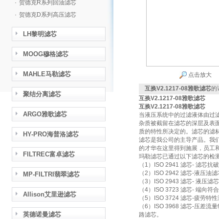
·
贺德克R系列回油滤芯
·
贺德克D系列高压滤芯
LH黎明滤芯
MOOG穆格滤芯
MAHLE马勒滤芯
点击放大
互换V2.1217-08雅歌滤芯
的
聚结分离滤芯
互换V2.1217-08雅歌滤芯
互换V2.1217-08雅歌滤芯
ARGO雅歌滤芯
当液压系统中的过滤液体由过
杂质被截留在滤芯的深层及表
质的特性所决定的。滤芯的滤
HY-PRO海普洛滤芯
滤芯是我公司的主导产品。我
的才华在这里得到施展，员工
FILTREC富卓滤芯
玛勒滤芯已通过以下滤芯的检
（1）ISO 2941 滤芯- 滤芯
（2）ISO 2942 滤芯-液
MP-FILTRI翡翠滤芯
（3）ISO 2943 滤芯- 液
（4）ISO 3723 滤芯- 端向符
Allison艾里逊滤芯
（5）ISO 3724 滤芯-疲劳特
（6）ISO 3968 滤芯-
英德诺曼滤芯
路滤芯。