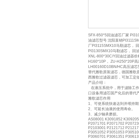
SFX-850*5回油滤芯厂家 PI31
油滤芯型号 沈阳直销PI3111SMX1
厂PI3115SMX10马勒滤芯， 回
PI3130SMX10马勒滤芯， 回油滤
XNL-800*30C/Y回油过滤器价
H160*10P， ZU-H250*20
LH00160D10BN/HC高压滤
替代雅歌原装滤芯，德国雅歌
西雅歌过滤器滤芯，可加工定
产品介绍：
在液压系统中，用于滤除工作
口设备用滤芯国产化后的替代产
雅歌滤芯作用
1、可使系统快速达到并维持
2、可延长油液的使用寿命。
3、减少轴承磨损。
AS08001 K3091852 K309205
P2071701 P2071702 P20723
P2103001 P2121712 P21217
P3051052 P3051053 P30510
P3060701 P3061351 P30613