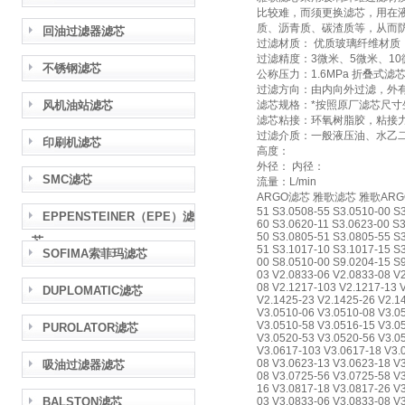
比较难，而须更换滤芯，用在
质、沥青质、碳渣质等，从而
回油过滤器滤芯
过滤材质： 优质玻璃纤维材质
过滤精度：3微米、5微米、10
不锈钢滤芯
公称压力：1.6MPa 折叠式滤
过滤方向：由内向外过滤，外
风机油站滤芯
滤芯规格：*按照原厂滤芯尺寸
滤芯粘接：环氧树脂胶，粘接
过滤介质：一般液压油、水乙
印刷机滤芯
高度：
外径： 内径：
SMC滤芯
流量：L/min
ARGO滤芯 雅歌滤芯 雅歌ARGO滤芯 A
51 S3.0508-55 S3.0510-00 S
EPPENSTEINER（EPE）滤
60 S3.0620-11 S3.0623-00 S
50 S3.0805-51 S3.0805-55 S
芯
51 S3.1017-10 S3.1017-15 S3
SOFIMA索菲玛滤芯
00 S8.0510-00 S9.0204-15 S
03 V2.0833-06 V2.0833-08 V
08 V2.1217-103 V2.1217-13 
DUPLOMATIC滤芯
V2.1425-23 V2.1425-26 V2.1
V3.0510-06 V3.0510-08 V3.0
V3.0510-58 V3.0516-15 V3.0
PUROLATOR滤芯
V3.0520-53 V3.0520-56 V3.0
V3.0617-103 V3.0617-18 V3.
08 V3.0623-13 V3.0623-18 V
吸油过滤器滤芯
08 V3.0725-56 V3.0725-58 V
16 V3.0817-18 V3.0817-26 V
BALSTON滤芯
03 V3.0833-06 V3.0833-08 V