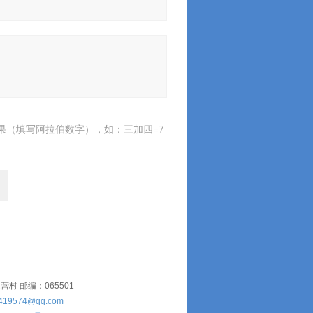
果（填写阿拉伯数字），如：三加四=7
 邮编：065501
419574@qq.com