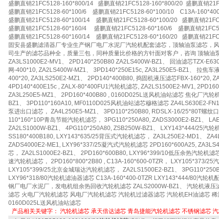
盛鹏直销21FC5128-160*800/14 盛鹏直销21FC5128-160*800/20 盛鹏直销21FC5
盛鹏直销21FC5128-60*100/6 盛鹏直销21FC5128-60*100/10 C13A-160*400
盛鹏直销21FC5128-60*100/14 盛鹏直销21FC5128-60*100/20 盛鹏直销21FC51
盛鹏直销21FC5128-60*160/4 盛鹏直销21FC5128-60*160/6 盛鹏直销21FC512
盛鹏直销21FC5128-60*160/14 盛鹏直销21FC5128-60*160/20 盛鹏直销21FC51
固安县盛鹏滤清器厂专业生产钢厂电厂水泥厂汽轮机配套滤芯，顶轴油泵滤芯，
司生产的滤芯品种全，质量三包，同种质量比价格的方针面对客户，咨询 顶轴油泵出入
ZA3LS1000E2-MV1、 2PD140*250B80 ZA2LS400W-BZ1、 回油滤芯TZX-E6
网-400*10, ZA2LS400W-MZ1、 3PD140*250E15c, ZA3L250E5-BZ1、 
400*20, ZA3LS250E2-MZ1、 2PD140*400B80, 捣固机液压滤芯FBX-160*20, ZA
4PD140*400E15c , ZALX-80*400FU1汽轮机滤芯, ZA2LS1500E2-MV1, 2PD1
ZA3L250E5-MZ1、 2PD160*400B80 , 0160D025L送风机油站滤芯 焦化厂汽轮机滤
BZ1、 3PD110*160A10, MF0110D025风机油站滤芯穆格滤芯 ZA4LS630E2-FN1、
泵进出口滤芯， ZA4L250E5-MZ1、 3PD110*250B80, RDSLX-16/25*80T螺纹
110*160*10P青岛节能汽轮机滤芯， 3PG110*250A80, ZADS3000E2-BZ1、
ZA2LS1000W-BZ1、 4PG110*250A80, ZSB250W-BZ1、 LXY143*444/25
SS180*400B180, LXY143*635/25背压式汽轮机滤芯， ZA3L250E2-MD1、 ZA4LS
ZADS4000E2-ME1, LXY96*337/25凝汽式汽轮机滤芯 2PD160*600A25, ZA3L
芯， ZA2LS1000E2-BZ1、 2PD160*600B80, LXY96*399/10低压余热汽轮机滤芯，
速汽轮机滤芯， 2PD160*800*2B80 , C13A-160*600-0TZR， LXY105*373/2
LXY105*399/25北京金城瑞达汽轮机滤芯， ZA2LS1500E2-BZ1、 3PG110*250B80
LXY96*318/80汽轮机滤油器滤芯 C13A-160*400-0TZR LXY143*444/80汽轮机配套
钢厂电厂水泥厂，发电机组余热回收汽轮机滤芯 ZALS2000W-BZ1、 汽轮机液
滤芯 火电厂汽轮机滤芯 风电厂汽轮机滤芯 汽轮机过滤器滤芯 汽轮机EH油滤芯 
0160D025L送风机油站滤芯
产品相关关键字：
汽轮机滤芯
承天倍达滤芯
青岛捷能汽轮机滤芯
不锈钢滤芯
汽