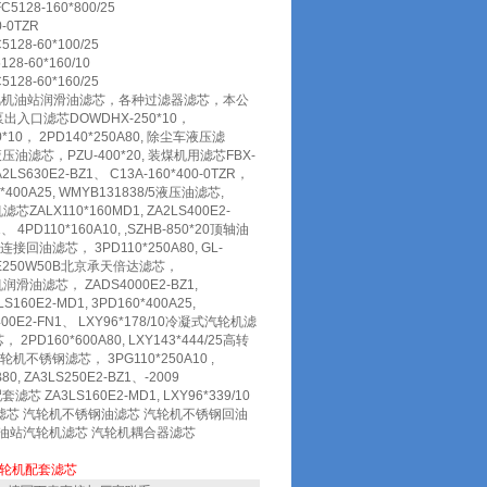
128-160*800/25
-0TZR
28-60*100/25
8-60*160/10
28-60*160/25
风机油站润滑油滤芯，各种过滤器滤芯，本公
口滤芯DOWDHX-250*10，
30*10， 2PD140*250A80, 除尘车液压滤
拉焦车液压油滤芯，PZU-400*20, 装煤机用滤芯FBX-
2LS630E2-BZ1、 C13A-160*400-0TZR，
60*400A25, WMYB131838/5液压油滤芯,
芯ZALX110*160MD1, ZA2LS400E2-
 4PD110*160A10, ,SZHB-850*20顶轴油
口连接回油滤芯， 3PD110*250A80, GL-
 LAE250W50B北京承天倍达滤芯，
汽轮机润滑油滤芯， ZADS4000E2-BZ1,
160E2-MD1, 3PD160*400A25,
S400E2-FN1、 LXY96*178/10冷凝式汽轮机滤
 2PD160*600A80, LXY143*444/25高转
5汽轮机不锈钢滤芯， 3PG110*250A10 ,
, ZA3LS250E2-BZ1、-2009
滤芯 ZA3LS160E2-MD1, LXY96*339/10
压滤芯 汽轮机不锈钢油滤芯 汽轮机不锈钢回油
稀油站汽轮机滤芯 汽轮机耦合器滤芯
轮机配套滤芯