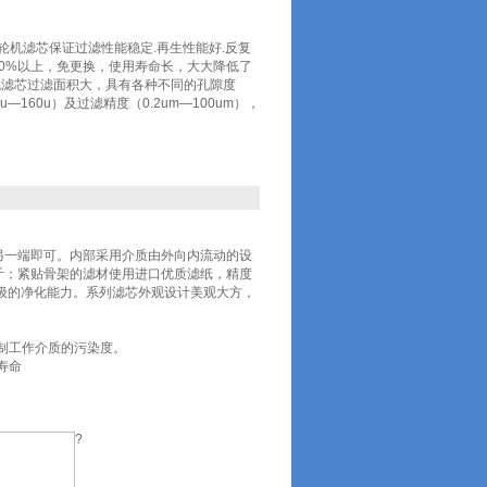
0/20汽轮机滤芯保证过滤性能稳定.再生性能好.反复
0%以上，免更换，使用寿命长，大大降低了
机滤芯过滤面积大，具有各种不同的孔隙度
u—160u）及过滤精度（0.2um—100um），
另一端即可。内部采用介质由外向内流动的设
公斤；紧贴骨架的滤材使用进口优质滤纸，精度
等级的净化能力。系列滤芯外观设计美观大方，
制工作介质的污染度。
寿命
?