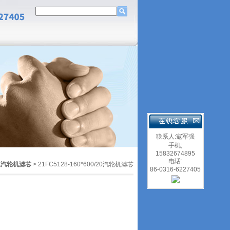
联系人:寇军强
手机;
15832674895
电话:
达汽轮机滤芯
> 21FC5128-160*600/20汽轮机滤芯
86-0316-6227405