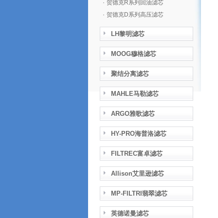
·
贺德克R系列回油滤芯
·
贺德克D系列高压滤芯
LH黎明滤芯
MOOG穆格滤芯
聚结分离滤芯
MAHLE马勒滤芯
ARGO雅歌滤芯
HY-PRO海普洛滤芯
FILTREC富卓滤芯
Allison艾里逊滤芯
MP-FILTRI翡翠滤芯
英德诺曼滤芯