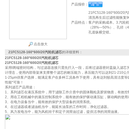
产品报价：
21FC5128-160*60
清洗再生后过滤性能恢复9
产品特点：
客户的采购成本。3.汽轮
（28%—50%）、孔径（4
孔道纵横交错。
点击放大
21FC5128-160*600/20汽轮机滤芯
的详细资料：
21FC5128-160*600/20汽轮机滤芯
21FC5128-160*600/20汽轮机滤芯
采用l两端密封结构，与过滤器连接只需先拧入一段，后将过滤器密封盖旋入滤芯
计理念，使用内部骨架来支撑整个滤芯的耐压能力，承压能力可以达到21-210
1-25μm供客户选择，能满足客户在多种工况条件下使用，具有达到较高清洁度
性能*可靠！
系列滤芯产品用途：
1、系列滤芯在液压系统中，用于滤除工作介质中的固体颗粒及胶状物质，有效控
2、用在工程机械中的液压控制系统中，能有效的保护驱动液压缸，驱动阀的使用
3、在电力设备当中，能有效的保护大型设备的润滑系统。
4、在过滤器或者滤油机当中，能延长油泵的工作时间，净化过滤器。
5、风力发电当中，能为风机转子和定子润滑油过滤，提供洁净的润滑油液。