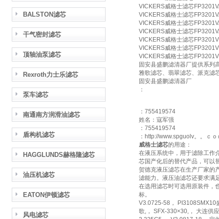
VICKERS威格士滤芯FP3201V
BALSTON滤芯
VICKERS威格士滤芯FP3201V
VICKERS威格士滤芯FP3201V
VICKERS威格士滤芯FP3201V
干气密封滤芯
VICKERS威格士滤芯FP3201V
VICKERS威格士滤芯FP3201V
顶轴油泵滤芯
VICKERS威格士滤芯FP3201V
固安县盛鹏滤清器厂提供系列
雅歌滤芯、翡翠滤芯、派克滤
Rexroth力士乐滤芯
固安县盛鹏滤清器厂
：
泵车滤芯
：755419574
南通南方润滑油滤芯
姓名：寇军强
：755419574
盾构机滤芯
：http://www.spguolv。。ｃ
威格士滤芯
的用途：
在液压系统中，用于滤除工作
HAGGLUNDS赫格隆滤芯
芯国产化后的替代产品，可以
贺德克液压滤芯在生产厂家的
油压机滤芯
滤能力。液压油滤芯还要求满
在选用滤芯时可选用原装件，
EATON伊顿滤芯
标。
V3.0725-58， PI3108SMX
歌,， SFX-330×30,， 大连供应
风电滤芯