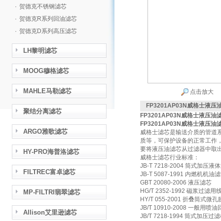
·
贺德克不锈钢滤芯
·
贺德克R系列回油滤芯
·
贺德克D系列高压滤芯
LH黎明滤芯
MOOG穆格滤芯
MAHLE马勒滤芯
点击放大
FP3201AP03N威格士液压
聚结分离滤芯
FP3201AP03N威格士液压油
FP3201AP03N威格士液压油
ARGO雅歌滤芯
威格士滤芯是输送介质的管道
质等，可保护设备的正常工作
要将液压油滤芯从过滤器中取
HY-PRO海普洛滤芯
威格士滤芯行业标准：
JB-T 7218-2004 筒式加压
FILTREC富卓滤芯
JB-T 5087-1991 内燃机
GBT 20080-2006 液压滤芯
HG/T 2352-1992 磁浆过滤
MP-FILTRI翡翠滤芯
HY/T 055-2001 折叠筒式微
JB/T 10910-2008 一
Allison艾里逊滤芯
JB/T 7218-1994 筒式加压