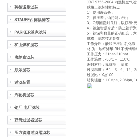
JB/T 9756-2004 内燃机
英德诺曼滤芯
威格士滤芯性能特点
1）使用寿命长；
2）低压差，纳污能力强；
STAUFF西德福滤芯
3）O形圈密封良好，以获得*
4）钢丝增强介质：防止褶群
PARKER派克滤芯
5）褶深和数量的正确组合，意
威格士滤芯技术参数
工作介质：酸脂液压油 乳化液 
矿山煤矿滤芯
材 质：玻纤滤纸-BN 不锈钢编
工作压力：21bar-210bar
唐纳森滤芯
工作温度：-30℃～+110℃
密封材料：氟胶圈 丁晴胶
颇尔滤芯
过滤精度：从1、3、6、12、2
过滤比：X≧100
结构强度：1.0Mpa, 2.0Mpa, 16
过滤装置
汽轮机滤芯
钢厂 电厂滤芯
双筒过滤器滤芯
压力管路过滤器滤芯