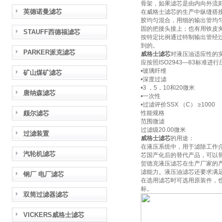
骨架，如果滤芯是由内向外流
英德诺曼滤芯
在威格士滤芯的生产中纵缝搭
胶均匀混合，用细的输出管均
固的把接头接上；也有用铁皮
STAUFF西德福滤芯
按特定比例通过特制输出管经
到的。
PARKER派克滤芯
威格士滤芯
对液压油适应性的实
应按照ISO2943—83标准
•玻璃纤维
矿山煤矿滤芯
•深度过滤
•3 ，5，10和20微米
唐纳森滤芯
•一次性
•过滤评价SSX （C） ≥1000
颇尔滤芯
性能规格
范围微滤
过滤级20.00微米
过滤装置
威格士滤芯
的用途：
在液压系统中，用于滤除工作
汽轮机滤芯
芯国产化后的替代产品，可以
贺德克液压滤芯在生产厂家的
滤能力。液压油滤芯还要求满
钢厂 电厂滤芯
在选用滤芯时可选用原装件，
标。
双筒过滤器滤芯
VICKERS威格士滤芯