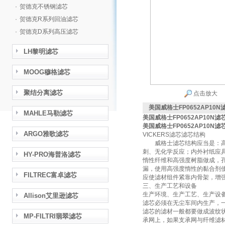
·
贺德克不锈钢滤芯
·
贺德克R系列回油滤芯
·
贺德克D系列高压滤芯
LH黎明滤芯
MOOG穆格滤芯
聚结分离滤芯
点击放大
美国威格士FP0652AP10N
MAHLE马勒滤芯
美国威格士FP0652AP10N滤
美国威格士FP0652AP10N滤
ARGO雅歌滤芯
VICKERS滤芯滤芯结构
威格士滤芯结构应当是：高强
刺、无化学反应；内外衬纸应
HY-PRO海普洛滤芯
惰性纤维和高强度树脂做成，孔
漏，使用高强度惰性的黏合剂
FILTREC富卓滤芯
应使滤材组件紧靠内骨架，增
三、生产工艺和设备
生产环境、生产工艺、生产设
Allison艾里逊滤芯
滤芯必须在无尘车间内生产，
滤芯的滤材一般都要做成波纹状
MP-FILTRI翡翠滤芯
承网上，如果支承网与纤维滤