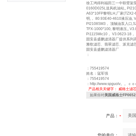
徐工鸿得利福田三一中联臂架泵车FBX-
0160D025L送风机油站,, PI21
A63*10FP黎明LH,厂家(TZX2-6
明,， 80.93E40-4610液压油,
PI2108SM3， 顶轴油泵入口,SZH
TFX-1000*100, 黎明液压,, V
Pi1115Mic10， V3.062
固安县盛鹏滤清器厂提供系列高
雅歌滤芯、翡翠滤芯、派克滤
固安县盛鹏滤清器厂
：
：755419574
姓名：寇军强
：755419574
：http://www.spguolv。。ｃ
产品相关关键字：
威格士滤
如果你对
美国威格士FP0652
产品：
您的单位：