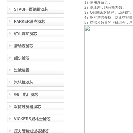
1）使用寿命长；
2）低压差，纳污能力强；
STAUFF西德福滤芯
3）O形圈密封良好，以获得*
4）钢丝增强介质：防止褶群
PARKER派克滤芯
5）褶深和数量的正确组合，意
矿山煤矿滤芯
唐纳森滤芯
颇尔滤芯
过滤装置
汽轮机滤芯
钢厂 电厂滤芯
双筒过滤器滤芯
VICKERS威格士滤芯
压力管路过滤器滤芯