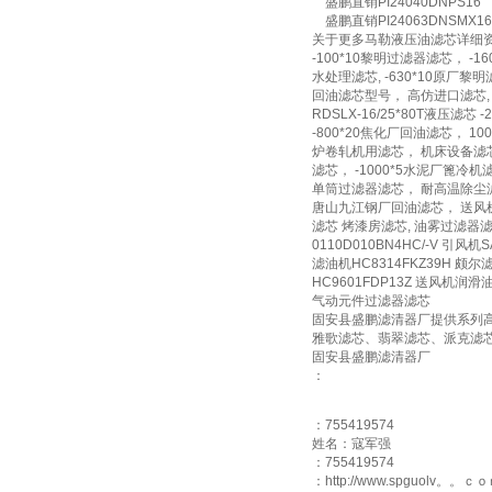
盛鹏直销PI24040DNPS16
盛鹏直销PI24063DNSMX16/
关于更多马勒液压油滤芯详细资料及使用中的
-100*10黎明过滤器滤芯， -
水处理滤芯, -630*10原厂黎明滤
回油滤芯型号， 高仿进口滤芯, -1
RDSLX-16/25*80T液压滤
-800*20焦化厂回油滤芯， 10
炉卷轧机用滤芯， 机床设备滤芯, 
滤芯， -1000*5水泥厂篦冷机滤芯
单筒过滤器滤芯， 耐高温除尘滤筒,
唐山九江钢厂回油滤芯， 送风机油站
滤芯 烤漆房滤芯, 油雾过滤器滤芯
0110D010BN4HC/-V 引风机
滤油机HC8314FKZ39H 颇尔滤芯
HC9601FDP13Z 送风机润滑油
气动元件过滤器滤芯
固安县盛鹏滤清器厂提供系列
雅歌滤芯、翡翠滤芯、派克滤
固安县盛鹏滤清器厂
：
：755419574
姓名：寇军强
：755419574
：http://www.spguolv。。ｃ