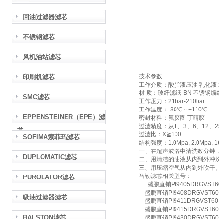
回油过滤器滤芯
不锈钢滤芯
风机油站滤芯
技术参数
印刷机滤芯
工作介质：酸脂液压油 乳化液 
材 质：玻纤滤纸-BN 不锈钢编
SMC滤芯
工作压力：21bar-210bar
工作温度：-30℃～+110℃
EPPENSTEINER（EPE）滤
密封材料：氟胶圈 丁晴胶
过滤精度：从1、3、6、12、2
芯
过滤比：X≧100
SOFIMA索菲玛滤芯
结构强度：1.0Mpa, 2.0Mpa, 16
一、在超声波浴中清洗数分钟
DUPLOMATIC滤芯
二、用清洁的油液从内到外冲
三、用压缩空气从内到外吹干
马勒滤芯相关型号：
PUROLATOR滤芯
盛鹏直销PI9405DRGVST6
盛鹏直销PI9408DRGVST60
吸油过滤器滤芯
盛鹏直销PI9411DRGVST60
盛鹏直销PI9415DRGVST60
BALSTON滤芯
盛鹏直销PI9430DRGVST60