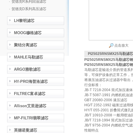
·
贺德克R系列回油滤芯
·
贺德克D系列高压滤芯
LH黎明滤芯
MOOG穆格滤芯
聚结分离滤芯
点击放大
PI25025RNSMX25马勒滤
MAHLE马勒滤芯
PI25025RNSMX25马勒滤芯
PI25025RNSMX25马勒滤芯
ARGO雅歌滤芯
马勒滤芯是输送介质的管道系
等，可保护设备的正常工作，
将液压油滤芯从过滤器中取出
HY-PRO海普洛滤芯
行业标准：
JB-T 7218-2004 筒式加压
FILTREC富卓滤芯
JB-T 5087-1991 内燃机
GBT 20080-2006 液压滤芯
HG/T 2352-1992 磁浆过滤
Allison艾里逊滤芯
HY/T 055-2001 折叠筒式微
JB/T 10910-2008 一
MP-FILTRI翡翠滤芯
JB/T 7218-1994 筒式加压
JB/T 9756-2004 内燃机
英德诺曼滤芯
性能特点