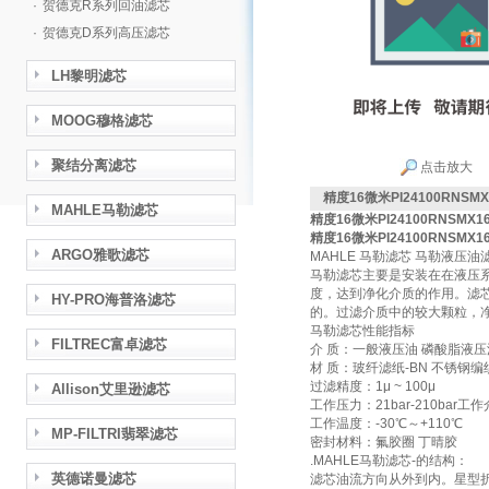
·
贺德克R系列回油滤芯
·
贺德克D系列高压滤芯
LH黎明滤芯
MOOG穆格滤芯
聚结分离滤芯
点击放大
精度16微米PI24100RNSM
MAHLE马勒滤芯
精度16微米PI24100RNSMX
精度16微米PI24100RNSMX
ARGO雅歌滤芯
MAHLE 马勒滤芯 马勒液
马勒滤芯主要是安装在在液压
度，达到净化介质的作用。滤
HY-PRO海普洛滤芯
的。过滤介质中的较大颗粒，
马勒滤芯性能指标
FILTREC富卓滤芯
介 质：一般液压油 磷酸脂液压
材 质：玻纤滤纸-BN 不锈钢编
过滤精度：1μ ~ 100μ
Allison艾里逊滤芯
工作压力：21bar-210ba
工作温度：-30℃～+110℃
MP-FILTRI翡翠滤芯
密封材料：氟胶圈 丁晴胶
.MAHLE马勒滤芯-的结构：
英德诺曼滤芯
滤芯油流方向从外到内。星型