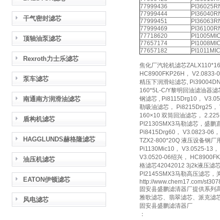
77999436
PI36025
77999444
PI36040
干气密封滤芯
77999451
PI36063
77999469
PI36100
77718620
PI1005MI
顶轴油泵滤芯
77657174
PI1008MI
77657182
PI1011MI
Rexroth力士乐滤芯
焦化厂汽轮机滤芯ZALX110*16
HC8900FKP26H， V2.083
泵车滤芯
精压下润滑站滤芯, Pi39004DND
160*5L-C/Y黎明回油滤油器滤芯
南通南方润滑油滤芯
钢滤芯 , Pi8115Drg10， 
勒吸油滤芯， Pi8215Drg25，
160×10 双筒回油滤芯， 2.22
盾构机滤芯
PI2130SMX3马勒滤芯，盛鹏直
Pi8415Drg60， V3.0823-0
HAGGLUNDS赫格隆滤芯
TZX2-800*20Q 液压设备钢厂
Pi1130Mic10， V3.0525-
V3.0520-06绍兴， HC890
油压机滤芯
格滤芯42042012 3j2k液压滤芯
PI2145SMX3马勒高压
EATON伊顿滤芯
http://www.chem17.com/st3078
固安县盛鹏滤清器厂提供系列
雅歌滤芯、翡翠滤芯、派克滤
风电滤芯
固安县盛鹏滤清器厂
：