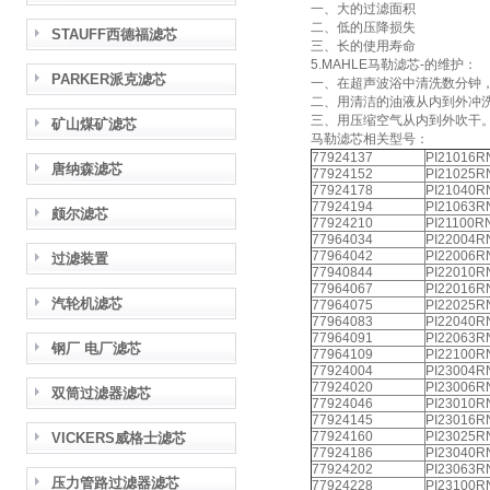
一、大的过滤面积
二、低的压降损失
STAUFF西德福滤芯
三、长的使用寿命
5.MAHLE马勒滤芯-的维护：
PARKER派克滤芯
一、在超声波浴中清洗数分钟
二、用清洁的油液从内到外冲
三、用压缩空气从内到外吹干
矿山煤矿滤芯
马勒滤芯相关型号：
77924137
PI21016R
唐纳森滤芯
77924152
PI21025R
77924178
PI21040R
77924194
PI21063R
颇尔滤芯
77924210
PI21100R
77964034
PI22004R
77964042
PI22006R
过滤装置
77940844
PI22010R
77964067
PI22016R
汽轮机滤芯
77964075
PI22025R
77964083
PI22040R
77964091
PI22063R
钢厂 电厂滤芯
77964109
PI22100R
77924004
PI23004R
77924020
PI23006R
双筒过滤器滤芯
77924046
PI23010R
77924145
PI23016R
77924160
PI23025R
VICKERS威格士滤芯
77924186
PI23040R
77924202
PI23063R
压力管路过滤器滤芯
77924228
PI23100R