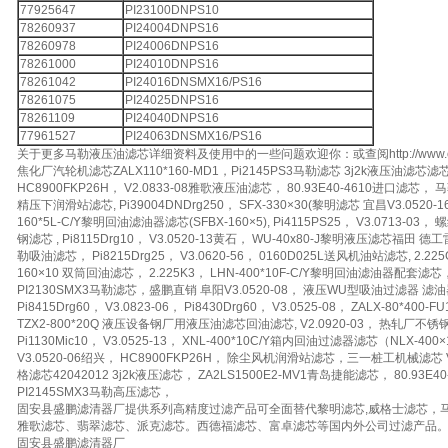
77925647
PI23100DNPS10
78260937
PI24004DNPS16
78260978
PI24006DNPS16
78261000
PI24010DNPS16
78261042
PI24016DNSMX16/PS16
78261075
PI24025DNPS16
78261109
PI24040DNPS16
77961527
PI24063DNSMX16/PS16
关于更多马勒液压油滤芯详细资料及使用中的一些问题欢迎你：或查阅http://www.chem17.com
焦化厂汽轮机滤芯ZALX110*160-MD1，Pi2145PS3马勒滤芯 3j2k液压油滤芯
HC8900FKP26H， V2.0833-08雅歌液压油滤芯， 80.93E40-4610进口滤芯， 马
精压下润滑站滤芯, Pi39004DNDrg250， SFX-330×30(黎明滤芯 宜昌V3.0520-16
160*5L-C/Y黎明回油滤油器滤芯(SFBX-160×5), Pi4115PS25， V3.0713
钢滤芯 , Pi8115Drg10， V3.0520-13黄石， WU-40x80-J黎明液压滤芯福田
勒吸油滤芯， Pi8215Drg25， V3.0620-56， 0160D025L送风机油站滤芯, 2.
160×10 双筒回油滤芯， 2.225K3， LHN-400*10F-C/Y黎明回油滤油器配套滤芯， 
PI2130SMX3马勒滤芯，盛鹏直销 阜阳V3.0520-08， 液压WU型吸油过滤器 滤油
Pi8415Drg60， V3.0823-06， Pi8430Drg60， V3.0525-08， ZALX-80*
TZX2-800*20Q 液压设备钢厂用液压油滤芯回油滤芯, V2.0920-03， 热轧厂不锈钢滤
Pi1130Mic10， V3.0525-13， XNL-400*10C/Y箱内回油过滤器滤芯（NLX-400×1
V3.0520-06绍兴， HC8900FKP26H， 除尘风机润滑站滤芯，三一桩工机械滤芯 V3.
格滤芯42042012 3j2k液压滤芯， ZA2LS1500E2-MV1青岛捷能滤芯， 80.93E40
PI2145SMX3马勒高压滤芯，
固安县盛鹏滤清器厂提供系列高精度过滤产品可全面替代黎明滤芯,威格士滤芯，
雅歌滤芯、翡翠滤芯、派克滤芯。西德福滤芯、富卓滤芯等国内外公司过滤产品
固安县盛鹏滤清器厂