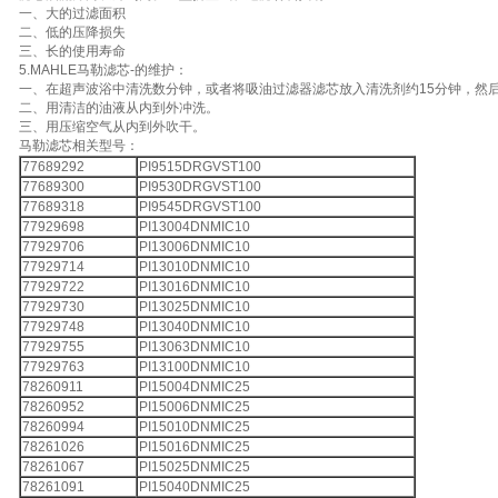
一、大的过滤面积
二、低的压降损失
三、长的使用寿命
5.MAHLE马勒滤芯-的维护：
一、在超声波浴中清洗数分钟，或者将吸油过滤器滤芯放入清洗剂约15分钟，然
二、用清洁的油液从内到外冲洗。
三、用压缩空气从内到外吹干。
马勒滤芯相关型号：
77689292
PI9515DRGVST100
77689300
PI9530DRGVST100
77689318
PI9545DRGVST100
77929698
PI13004DNMIC10
77929706
PI13006DNMIC10
77929714
PI13010DNMIC10
77929722
PI13016DNMIC10
77929730
PI13025DNMIC10
77929748
PI13040DNMIC10
77929755
PI13063DNMIC10
77929763
PI13100DNMIC10
78260911
PI15004DNMIC25
78260952
PI15006DNMIC25
78260994
PI15010DNMIC25
78261026
PI15016DNMIC25
78261067
PI15025DNMIC25
78261091
PI15040DNMIC25