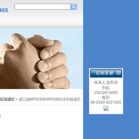
联系人:寇军强
手机;
15832674895
电话:
压油滤芯
> 进口滤材PI24063RNSMX16马勒滤芯
86-0316-6227405
芯