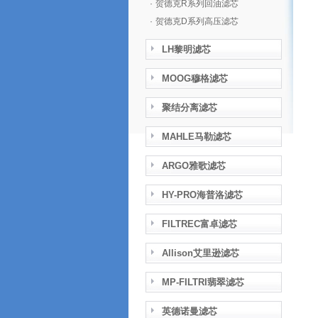
·
贺德克R系列回油滤芯
·
贺德克D系列高压滤芯
LH黎明滤芯
MOOG穆格滤芯
聚结分离滤芯
MAHLE马勒滤芯
ARGO雅歌滤芯
HY-PRO海普洛滤芯
FILTREC富卓滤芯
Allison艾里逊滤芯
MP-FILTRI翡翠滤芯
英德诺曼滤芯