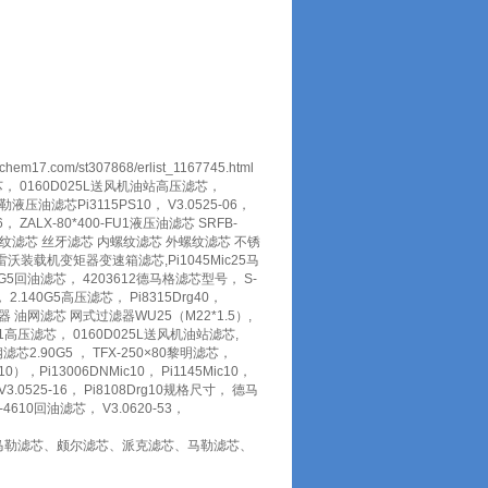
/st307868/erlist_1167745.html
滤芯， 0160D025L送风机油站高压滤芯，
勒液压油滤芯Pi3115PS10， V3.0525-06，
， ZALX-80*400-FU1液压油滤芯 SRFB-
-03， 螺纹滤芯 丝牙滤芯 内螺纹滤芯 外螺纹滤芯 不锈
 德工雷沃装载机变矩器变速箱滤芯,Pi1045Mic25马
225G5回油滤芯， 4203612德马格滤芯型号， S-
2.140G5高压滤芯， Pi8315Drg40，
器 油网滤芯 网式过滤器WU25（M22*1.5）,
400-FU1高压滤芯， 0160D025L送风机油站滤芯,
芯2.90G5 ， TFX-250×80黎明滤芯，
0），Pi13006DNMic10， Pi1145Mic10，
0525-16， Pi8108Drg10规格尺寸， 德马
-4610回油滤芯， V3.0620-53，
马勒滤芯、颇尔滤芯、派克滤芯、马勒滤芯、
。