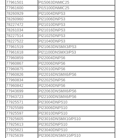
77961501
PI15063DNMIC25
77961600
PI15100DNMIC25
78260929
PI21004DNPS3
78260960
PI21006DNPS3
78227472
PI21010DNPS3
78261034
PI21016DNPS3
78227514
PI21025DNPS3
78227522
PI21040DNPS3
77961519
PI21063DNSMX3/PS3
77961618
PI21100DNSMX3/PS3
77960859
PI22004DNPS6
77960867
PI22006DNPS6
77960875
PI22010DNPS6
77960826
PI22016DNSMX6/PS6
77960834
PI22025DNPS6
77960842
PI22040DNPS6
77943699
PI22063DNSMX6/PS6
77943723
PI22100DNSMX6/PS6
77925571
PI23004DNPS10
77925589
PI23006DNPS10
77925597
PI23010DNPS10
77925605
PI23016DNSMX10/PS10
77925613
PI23025DNPS10
77925621
PI23040DNPS10
77925639
PI23063DNSMX10/PS10