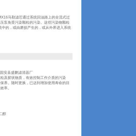
NSMX16马勒滤芯通过系统回油路上的全流式过
液压泵免受污染颗粒的污染。这些污染物颗粒
统中的，或由磨损产生的，或从外界进入系统
*固安县盛鹏滤清器厂
颗粒及胶状物质，有效控制工作介质的污染
和保养。随时更换，已达到增加使用寿命的目
用效率。
二醇