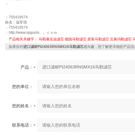
：
：755419574
姓名：寇军强
：755419574
：http://www.spguolv。。ｃｏｍ
产品相关关键字：
马勒液压油滤芯
德国马勒滤芯
原装马勒滤芯
互换玛勒滤芯
如果你对
进口滤材PI24063RNSMX16马勒滤芯
感兴趣，想了解更详细的产品信
产品：
您的单位：
您的姓名：
联系电话：