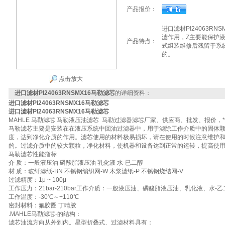
产品报价：
进口滤材PI24063R
滤作用，Z主要能保护
产品特点：
式组装维修后残留于系
的。
点击放大
进口滤材PI24063RNSMX16马勒滤芯
的详细资料：
进口滤材PI24063RNSMX16马勒滤芯
进口滤材PI24063RNSMX16马勒滤芯
MAHLE 马勒滤芯 马勒液压油滤芯 马勒过滤器滤芯厂家、供应商、批发、报价，
马勒滤芯主要是安装在在液压系统中回油过滤器中，用于滤除工作介质中的固体
度，达到净化介质的作用。滤芯使用的材料极易损坏，请在使用的时候注意维护
的。过滤介质中的较大颗粒，净化材料，使机器和设备达到正常的运转，提高使
马勒滤芯性能指标
介 质：一般液压油 磷酸脂液压油 乳化液 水-已二醇
材 质：玻纤滤纸-BN 不锈钢编织网-W 木浆滤纸-P 不锈钢烧结网-V
过滤精度：1μ ~ 100μ
工作压力：21bar-210bar工作介质：一般液压油、磷酸脂液压油、乳化液、水-乙
工作温度：-30℃～+110℃
密封材料：氟胶圈 丁晴胶
.MAHLE马勒滤芯-的结构：
滤芯油流方向从外到内。星型折叠式、过滤材料具有：