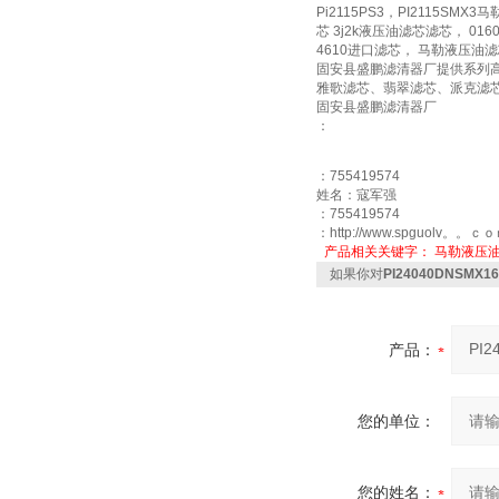
Pi2115PS3，PI2115SMX
芯 3j2k液压油滤芯滤芯， 0160
4610进口滤芯， 马勒液压油滤芯P
固安县盛鹏滤清器厂提供系列
雅歌滤芯、翡翠滤芯、派克滤
固安县盛鹏滤清器厂
：
：755419574
姓名：寇军强
：755419574
：http://www.spguolv。。ｃ
产品相关关键字：
马勒液压
如果你对
PI24040DNSMX
产品：
您的单位：
您的姓名：