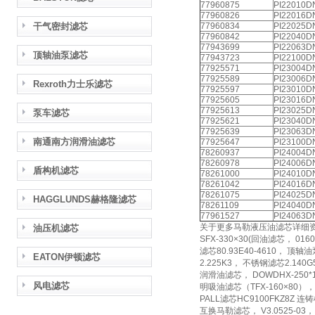
77960875
PI22010D
77960826
PI22016D
干气密封滤芯
77960834
PI22025D
77960842
PI22040D
77943699
PI22063D
顶轴油泵滤芯
77943723
PI22100D
77925571
PI23004D
77925589
PI23006D
Rexroth力士乐滤芯
77925597
PI23010D
77925605
PI23016D
77925613
PI23025D
泵车滤芯
77925621
PI23040D
77925639
PI23063D
南通南方润滑油滤芯
77925647
PI23100D
78260937
PI24004D
78260978
PI24006D
盾构机滤芯
78261000
PI24010D
78261042
PI24016D
78261075
PI24025D
HAGGLUNDS赫格隆滤芯
78261109
PI24040D
77961527
PI24063D
关于更多马勒液压油滤芯详细资料及使用中的
油压机滤芯
SFX-330×30(回油滤芯， 01
滤芯80.93E40-4610， 顶轴油
EATON伊顿滤芯
2.225K3， 不锈钢滤芯2.140
润滑油滤芯， DOWDHX-250*1
风电滤芯
明吸油滤芯（TFX-160×80）， 鸡
PALL滤芯HC9100FKZ8Z 连铸
互换马勒滤芯， V3.0525-03，