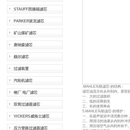
STAUFF西德福滤芯
PARKER派克滤芯
矿山煤矿滤芯
唐纳森滤芯
颇尔滤芯
过滤装置
汽轮机滤芯
.MAHLE马勒滤芯-的结构：
滤芯油流方向从外到内。星型
钢厂 电厂滤芯
一、大的过滤面积
二、低的压降损失
双筒过滤器滤芯
三、长的使用寿命
5.MAHLE马勒滤芯-的维护：
VICKERS威格士滤芯
一、在超声波浴中清洗数分钟
二、用清洁的油液从内到外冲
三、用压缩空气从内到外吹干
压力管路过滤器滤芯