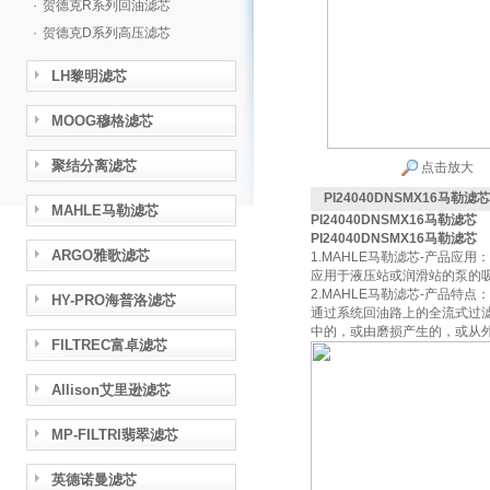
·
贺德克R系列回油滤芯
·
贺德克D系列高压滤芯
LH黎明滤芯
MOOG穆格滤芯
聚结分离滤芯
点击放大
PI24040DNSMX16马勒滤芯
MAHLE马勒滤芯
PI24040DNSMX16马勒滤芯
PI24040DNSMX16马勒滤芯
ARGO雅歌滤芯
1.MAHLE马勒滤芯-产品应用：
应用于液压站或润滑站的泵的
2.MAHLE马勒滤芯-产品特点：
HY-PRO海普洛滤芯
通过系统回油路上的全流式过滤
中的，或由磨损产生的，或从
FILTREC富卓滤芯
Allison艾里逊滤芯
MP-FILTRI翡翠滤芯
英德诺曼滤芯