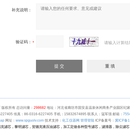
补充说明：
验证码：
请输入计算结
 版权所有 总访问量：
298682
地址：河北省廊坊市固安县温泉休闲商务产业园区纪家营村
6227405 传真：86-0316-6227405 手机：15832674895 联系人：寇军强 邮箱：
755
map
网址：
www.spguolv.com
技术支持：
化工仪器网
管理登陆
ICP备案号：
冀ICP备1
德克滤芯，黎明滤芯，贺德克液压油滤芯，加工定做各种型号滤芯，滤清器，除尘滤芯