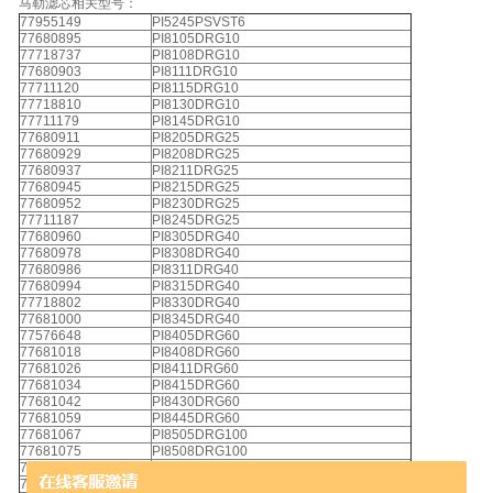
马勒滤芯相关型号：
77955149
PI5245PSVST6
77680895
PI8105DRG10
77718737
PI8108DRG10
77680903
PI8111DRG10
77711120
PI8115DRG10
77718810
PI8130DRG10
77711179
PI8145DRG10
77680911
PI8205DRG25
77680929
PI8208DRG25
77680937
PI8211DRG25
77680945
PI8215DRG25
77680952
PI8230DRG25
77711187
PI8245DRG25
77680960
PI8305DRG40
77680978
PI8308DRG40
77680986
PI8311DRG40
77680994
PI8315DRG40
77718802
PI8330DRG40
77681000
PI8345DRG40
77576648
PI8405DRG60
77681018
PI8408DRG60
77681026
PI8411DRG60
77681034
PI8415DRG60
77681042
PI8430DRG60
77681059
PI8445DRG60
77681067
PI8505DRG100
77681075
PI8508DRG100
77718778
PI8511DRG100
77681083
PI8515DRG100