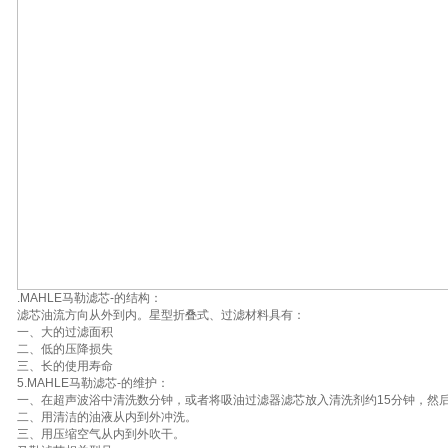
.MAHLE马勒滤芯-的结构：
滤芯油流方向从外到内。星型折叠式、过滤材料具有：
一、大的过滤面积
二、低的压降损失
三、长的使用寿命
5.MAHLE马勒滤芯-的维护：
一、在超声波浴中清洗数分钟，或者将吸油过滤器滤芯放入清洗剂约15分钟，然
二、用清洁的油液从内到外冲洗。
三、用压缩空气从内到外吹干。