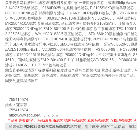
关于更多马勒液压油滤芯详细资料及使用中的一些问题欢迎你：或查阅http://www.chem17.com
2.140G5不锈钢滤芯， 0160D025L送风机油站滤芯, PI2105SMX3原装马勒滤芯， 2
0800D010BNK滤芯 鸿得利泵车滤芯, ZU-A63*10FP黎明LH滤芯厂家(TZX2-63×1
SFX-330×30(黎明滤芯， 80.93E40-4610液压油滤芯 V3.0623-06， 马勒滤芯P
MR2504A10A滤芯 泵车回油滤芯, 马勒滤芯波折层数多PI2108SM3， 顶轴油泵入口滤芯
滤芯Pi33004DNDrg10 ZALX-80*400-FU1汽轮机滤芯 徐工泵车滤芯 TFX-1000*
2.225G5油滤芯， WM-YB131838/5液压油滤芯, ， SFX-660*20顶轴油泵出口滤芯， 
徐工鸿得利臂架泵车0330D010BN4HC液压滤芯配件, Pi35004DNDrg25
泵车SDF-C吸水滤芯配件, PI2108SMX3马勒滤芯值得信赖， 延安V3.0520-
ZA2LS1000E2-BZ1， V2.0833-06雅歌滤芯值得信赖， V3.0620-88， HC8900FK
滤芯， 0160D025L送风机油站滤芯, Pi36004DNDrg40， 中联混凝土泵车配件 SF
4610， 顶轴油泵滤芯ZALX-80*400-FU1 白城雅歌滤芯V3.0520-56， Pi38004
滤芯2.140G5， 10171766德马格滤芯，
固安县盛鹏滤清器厂提供系列高精度过滤产品可全面替代黎明滤芯,威格士滤芯，
雅歌滤芯、翡翠滤芯、派克滤芯。西德福滤芯、富卓滤芯等国内外公司过滤产品
固安县盛鹏滤清器厂
：
：755419574
姓名：寇军强
：755419574
：http://www.spguolv。。ｃｏｍ
产品相关关键字：
马勒液压油滤芯
德国马勒滤芯
原装马勒滤芯
互换玛勒滤芯
马
如果你对
PI24025DNSMX16马勒滤芯
感兴趣，想了解更详细的产品信息，填写