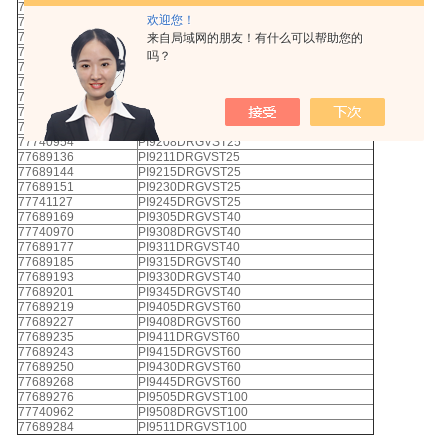
77689078
PI8530DRG100
欢迎您！
77689094
PI8545DRG100
77689102
PI9105DRGVST10
来自局域网的朋友！有什么可以帮助您的
77689110
PI9108DRGVST10
吗？
77741010
PI9111DRGVST10
77741036
PI9115DRGVST10
77741077
PI9130DRGVST10
77741119
PI9145DRGVST10
77689128
PI9205DRGVST25
77740954
PI9208DRGVST25
77689136
PI9211DRGVST25
77689144
PI9215DRGVST25
77689151
PI9230DRGVST25
77741127
PI9245DRGVST25
77689169
PI9305DRGVST40
77740970
PI9308DRGVST40
77689177
PI9311DRGVST40
77689185
PI9315DRGVST40
77689193
PI9330DRGVST40
77689201
PI9345DRGVST40
77689219
PI9405DRGVST60
77689227
PI9408DRGVST60
77689235
PI9411DRGVST60
77689243
PI9415DRGVST60
77689250
PI9430DRGVST60
77689268
PI9445DRGVST60
77689276
PI9505DRGVST100
77740962
PI9508DRGVST100
77689284
PI9511DRGVST100