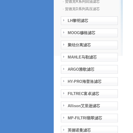
·
贺德克R系列回油滤芯
·
贺德克D系列高压滤芯
LH黎明滤芯
MOOG穆格滤芯
聚结分离滤芯
MAHLE马勒滤芯
ARGO雅歌滤芯
HY-PRO海普洛滤芯
FILTREC富卓滤芯
Allison艾里逊滤芯
MP-FILTRI翡翠滤芯
英德诺曼滤芯