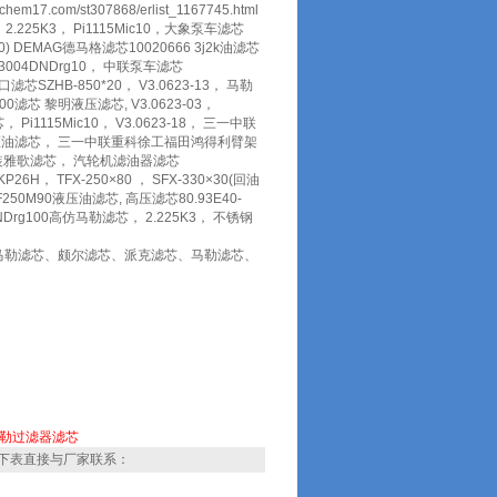
/st307868/erlist_1167745.html
.225K3， Pi1115Mic10，大象泵车滤芯
0) DEMAG德马格滤芯10020666 3j2k油滤芯
i33004DNDrg10， 中联泵车滤芯
SZHB-850*20， V3.0623-13， 马勒
100滤芯 黎明液压滤芯, V3.0623-03，
Pi1115Mic10， V3.0623-18， 三一中联
马勒液压油滤芯， 三一中联重科徐工福田鸿得利臂架
53原装雅歌滤芯， 汽轮机滤油器滤芯
P26H， TFX-250×80 ， SFX-330×30(回油
250M90液压油滤芯, 高压滤芯80.93E40-
DNDrg100高仿马勒滤芯， 2.225K3， 不锈钢
马勒滤芯、颇尔滤芯、派克滤芯、马勒滤芯、
。
勒过滤器滤芯
下表直接与厂家联系：