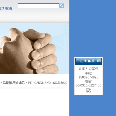
联系人:寇军强
手机;
15832674895
电话:
>
马勒液压油滤芯
> PI24025DNSMX16马勒滤芯
86-0316-6227405