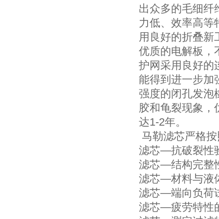
出众多的毛细纤维，
力低、效率高等特
用良好的折叠新
优质的电解板，
护网采用良好的
能得到进一步加
强度的闭孔发泡
胶和龟裂现象，
达1-2年。
马勒滤芯严格按
滤芯—抗破裂性验证
滤芯—结构完整性按
滤芯—材料与液体相
滤芯—端向负荷试验
滤芯—疲劳特性的测