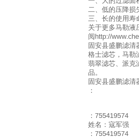
一、大的过滤面
二、低的压降损
三、长的使用寿
关于更多马勒液
阅http://www.che
固安县盛鹏滤清
格士滤芯，马勒
翡翠滤芯、派克
品。
固安县盛鹏滤清
：
：755419574
姓名：寇军强
：755419574