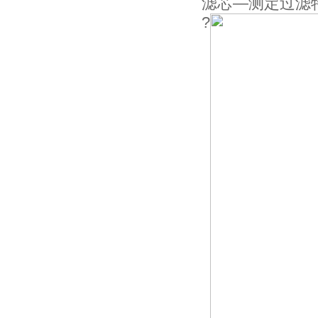
滤芯—测定过滤特性
?