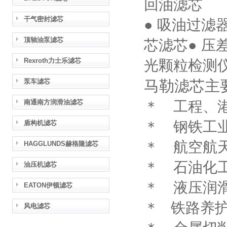
回油滤芯
干气密封滤芯
● 吸油过滤器
顶轴油泵滤芯
芯滤芯● 压
Rexroth力士乐滤芯
光颗粒
泵车滤芯
马勒滤芯主
南通南方润滑油滤芯
＊ 工程、
＊ 钢铁工
盾构机滤芯
＊ 航空航
HAGGLUNDS赫格隆滤芯
＊ 石油化
油压机滤芯
＊ 液压润
EATON伊顿滤芯
＊ 铁路养
风电滤芯