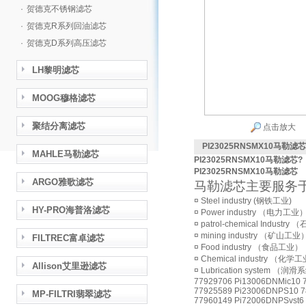
·
贺德克不锈钢滤芯
·
贺德克R系列回油滤芯
·
贺德克D系列高压滤芯
LH黎明滤芯
MOOG穆格滤芯
聚结分离滤芯
点击放大
PI23025RNSMX10马勒滤芯
MAHLE马勒滤芯
PI23025RNSMX10马勒滤芯
?
PI23025RNSMX10马勒滤芯
ARGO雅歌滤芯
马勒滤芯主要服务
¤ Steel industry (钢铁工业)
HY-PRO海普洛滤芯
¤ Power industry （电力工业
¤ patrol-chemical Industr
¤ mining industry （矿山工业
FILTREC富卓滤芯
¤ Food industry （食品工业）
¤ Chemical industry （化学
Allison艾里逊滤芯
¤ Lubrication system （润
77929706 Pi13006DNMic10 
77925589 Pi23006DNPS10 7
MP-FILTRI翡翠滤芯
77960149 Pi72006DNPSvst6