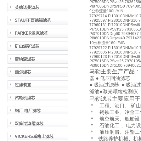
Pi75006DNPSvst25 7636258
Pi87006DNDrgvst60 7694005
英德诺曼滤芯
9公称流量100L/MIN
77929714 Pi13010DNMic10 
STAUFF西德福滤芯
77925597 Pi23010DNPS10 7
77960131 Pi72010DNPSvst6
Pi75010DNPSvst25 7030561
PARKER派克滤芯
Pi37010DNDrg60 79394677 
Pi86010DNDrgvst40 7971423
10公称流量160L/MIN
矿山煤矿滤芯
77929722 Pi13016DNMic10 
77925605 Pi23016DNPS10 7
77960123 Pi72016DNPSvst6
唐纳森滤芯
Pi75016DNPSvst25 7970195
Pi38016DNDrg100 76940621
马勒主要生产产品：
颇尔滤芯
器 ● 低压回油滤芯
● 吸油过滤器 ● 吸油
过滤装置
滤油●激光颗粒
汽轮机滤芯
马勒滤芯主要应用于
＊ 工程、港口、 矿
钢厂 电厂滤芯
＊ 钢铁工业、冶金工
＊ 航空航天、舰船设
双筒过滤器滤芯
＊ 石油化工 、电力
＊ 液压润滑、注塑工
VICKERS威格士滤芯
＊ 铁路养护机械、机