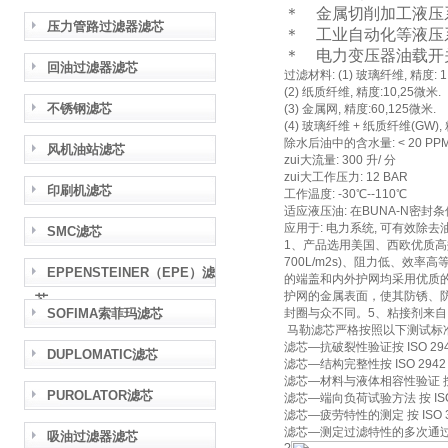
＊ 金属切削加工液压
压力管路过滤器滤芯
＊ 工业自动化等液压
＊ 电力变压器油载开
回油过滤器滤芯
过滤材料: (1) 玻璃纤维, 精度: 1,
(2) 纸质纤维, 精度:10,25微米.
不锈钢滤芯
(3) 金属网, 精度:60,125微米.
(4) 玻璃纤维 + 纸质纤维(GW), 精
除水后油中的含水量: < 20 PP
风机油站滤芯
zui大流量: 300 升/ 分
zui大工作压力: 12 BAR
印刷机滤芯
工作温度: -30℃--110℃
适应液压油: 在BUNA-N密封条件下
应用于: 电力系统, 可有效除
SMC滤芯
1、产品选用美国、西欧优质高
700L/m2s)、阻力低、效率
EPPENSTEINER（EPE）滤
的端盖和内外护网均采用优质
护网的金属表面，使其防锈、
芯
SOFIMA索菲玛滤芯
封圈与众不同。5、粘接剂来自
马勒滤芯严格按照以下测试标
滤芯—抗破裂性验证按 ISO 29
DUPLOMATIC滤芯
滤芯—结构完整性按 ISO 2942
滤芯—材料与液体相容性验证 按 I
PUROLATOR滤芯
滤芯—端向负荷试验方法 按 ISO
滤芯—疲劳特性的测定 按 ISO 
滤芯—测定过滤特性的多次通过法 按
吸油过滤器滤芯