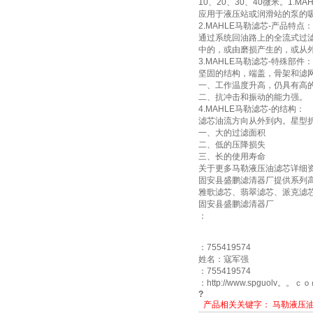
10、20、30、40微米。1.M
应用于液压站或润滑站的泵的
2.MAHLE马勒滤芯-产品特点：
通过系统回油路上的全流式过滤
中的，或由磨损产生的，或从
3.MAHLE马勒滤芯-特殊部件：
坚固的结构，端盖，骨架和滤
一、工作温度升高，仍具有高
二、抗冲击和振动的能力强。
4.MAHLE马勒滤芯-的结构：
滤芯油流方向从外到内。星型
一、大的过滤面积
二、低的压降损失
三、长的使用寿命
关于更多马勒液压油滤芯详细资料及使用中的
固安县盛鹏滤清器厂提供系列
雅歌滤芯、翡翠滤芯、派克滤
固安县盛鹏滤清器厂
：
：755419574
姓名：寇军强
：755419574
：http://www.spguolv。。ｃ
?
产品相关关键字：
马勒液压