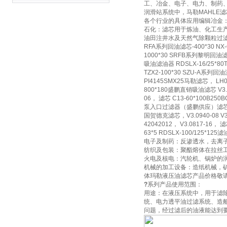
工、冶金、电子、电力、制药
润滑站系统中，马勒MAHLE
各个行业的具体应用编辑冶金
石化：滤芯用于炼油、化工生
油田注井水及天然气除颗粒过
RFA系列回油滤芯-400*30 N
1000*30 SRFB系列黎明回油滤芯
吸油滤油器 RDSLX-16/25*8
TZX2-100*30 SZU-A系列回
PI4145SMX25马勒滤芯， L
800*180盛鹏直销吸油滤芯 V3.0
06， 滤芯 C13-60*100B250
泵入口过滤器（盛鹏供应）滤芯 TZX2-
国贺德克滤芯，V3.0940-08 V3
42042012， V3.0817-16， 
63*5 RDSLX-100/125*12
电子及制药：反渗透水，去离
纺织及包装：聚酯熔体在拉丝
火电及核电：汽轮机、锅炉的
机械的加工设备：造纸机械，
体玛勒液压油滤芯产品价格敬
?
系列产品使用范围：
用途：在液压系统中，用于滤
统、电力透平油过滤系统、造
问题，经过滤后的油液能达到