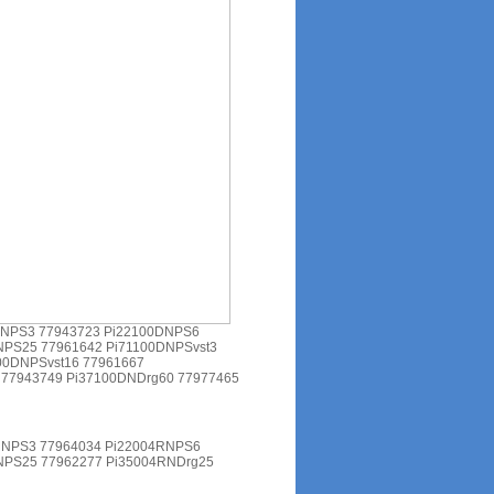
DNPS3 77943723 Pi22100DNPS6
NPS25 77961642 Pi71100DNPSvst3
00DNPSvst16 77961667
 77943749 Pi37100DNDrg60 77977465
RNPS3 77964034 Pi22004RNPS6
NPS25 77962277 Pi35004RNDrg25