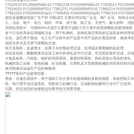
16公称流量63L/MIN
77925019 Pi13006RNMic10 77962228 Pi15006RNMic25 77924012 Pi21006
77924020 Pi23006RNPS10 77962251 Pi24006RNPS16 77960214 Pi25006R
77962285 Pi35006RNDrg25 77999402 Pi36006RNDrg40 77962319 Pi37006
固安县盛鹏滤清器厂生产的 马勒滤芯 主要应用在电厂企业、钢厂企业、造纸企
工、冶金、电子、电力、制药、环保、原子能、核工业、天然气、耐火材料、消
润滑站系统中，马勒MAHLE滤芯主要用于滤除工作介质中的固体颗粒及胶状物质
各个行业的具体应用编辑冶金：用于轧钢机、连铸机液压系统的过滤及各种润滑
石化：滤芯用于炼油、化工生产过程中的产品及中间产品的分离及回收，液体净
油田注井水及天然气除颗粒过滤。
电子及制药：反渗透水，去离子水的预处理过滤，洗净液及葡萄糖的前处理。
纺织及包装：聚酯熔体在拉丝工程中的净化及均匀过滤，空压机的保护过滤，压
火电及核电：汽轮机、锅炉的润滑系统，速度控制系统、风机及除尘系统的净化
机械的加工设备：造纸机械，矿业机械、注塑机及大型精密机械的润滑系统和压
体玛勒液压油滤芯产品价格敬请。
?????
系列产品使用范围：
用途：在液压系统中，用于滤除工作介质中的固体颗粒及胶状物质，有效控制工作
统、电力透平油过滤系统、造船加工机械行业、石油勘探机械等行业中广泛使用
问题，经过滤后的油液能达到要求的洁净度等级。