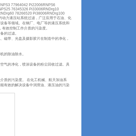
RNPS3 77964042 Pi22006RNPS6
NPS25 76345326 Pi33006RNDrg10
RNDrg60 78266520 Pi38006RNDrg100
业的动力液压站系统过滤，广泛应用于石油、化
防设备等领域。在钢厂、电厂等的液压系统和
，有效控制工作介质的污染度。
设备的过滤。
化、磁带、光盘及摄影胶片在制造中的净化，
缩机的除油除水。
。
缩空气的净化，喷涂设备的粉尘回收过滤。具
介质的污染度。 在化工机械、航天加油系
，能有效的解决设备中润滑油、液压油的污染