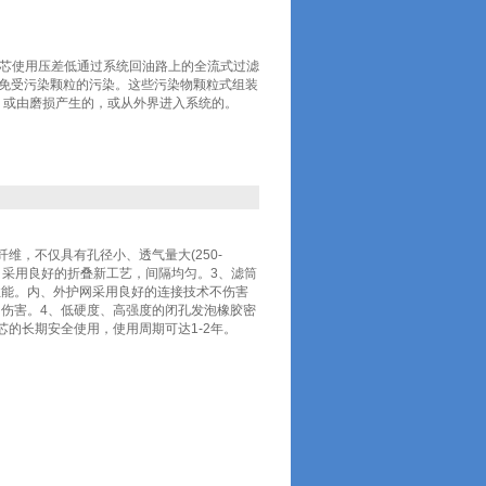
0马勒滤芯使用压差低通过系统回油路上的全流式过滤
泵免受污染颗粒的污染。这些污染物颗粒式组装
，或由磨损产生的，或从外界进入系统的。
维，不仅具有孔径小、透气量大(250-
大。2、采用良好的折叠新工艺，间隔均匀。3、滤筒
性能。内、外护网采用良好的连接技术不伤害
伤害。4、低硬度、高强度的闭孔发泡橡胶密
的长期安全使用，使用周期可达1-2年。