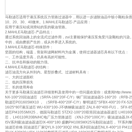
马勒滤芯适用于液压系统压力管路过滤器中，用以进一步滤除油品中较小颗粒杂质
10、20、30、40微米。1.MAHLE马勒滤芯-产品应用：
应用于液压站或润滑站的泵的吸油管路。
2.MAHLE马勒滤芯-产品特点：
通过系统回油路上的全流式过滤作用，zui主要能保护液压泵免受污染颗粒的污染
中的，或由磨损产生的，或从外界进入系统的。
3.MAHLE马勒滤芯-特殊部件：
坚固的结构，端盖，骨架和滤网材料均为金属，使得过滤器滤芯具有以下优点：
一、工作温度升高，仍具有高的可能性。
二、抗冲击和振动的能力强。
4.MAHLE马勒滤芯-的结构：
滤芯油流方向从外到内。星型折叠式、过滤材料具有：
一、大的过滤面积
二、低的压降损失
三、长的使用寿命
关于更多马勒液压油滤芯详细资料及使用中的一些问题欢迎你：或查阅http://www.chem17.com
NX-100*20回油滤芯 （SRFA-160*20F-C/Y）钢厂回油滤油器S-160*20 （RFB-2
勒滤芯PI3160SMX10 ， （SRFB-400*20F-C/Y）黎明滤芯*SFBX-400*20 FX-5
16/25*80T液压滤芯 WU-630*100-J不锈钢吸油滤芯 ZALX-80*400-FU1， SFX
滤芯PI4105SMX25， 德国马勒滤芯 STZX2-100*20双筒回油滤油器滤芯 LH016
芯， LH0110R20BN/HC电厂压力管路滤芯 （XNJ-250*100C/Y）吸油滤油器JX-6
ISV系列吸油滤油器滤芯IX-400*180 盛鹏PI4108SMX25马勒回油滤芯， TF系列黎明
油滤芯价格 回油滤芯厂家QYLX-100*30Q2 XNL系列回油滤芯NLX-400*10 PI