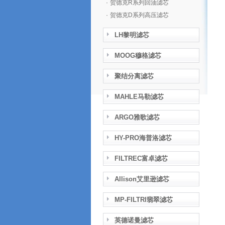
·
贺德克R系列回油滤芯
·
贺德克D系列高压滤芯
LH黎明滤芯
MOOG穆格滤芯
聚结分离滤芯
MAHLE马勒滤芯
ARGO雅歌滤芯
HY-PRO海普洛滤芯
FILTREC富卓滤芯
Allison艾里逊滤芯
MP-FILTRI翡翠滤芯
英德诺曼滤芯