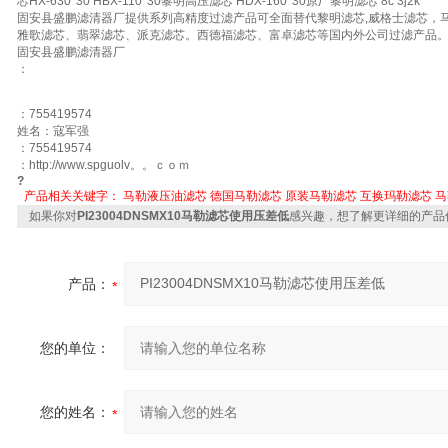
芯HX-630*30 HBX-110*30黎明高压滤芯 HDX-160*30原厂黎明滤芯 8c 3j2k
固安县盛鹏滤清器厂提供系列高精度过滤产品可全面替代黎明滤芯,威格士滤芯，
雅歌滤芯、翡翠滤芯、派克滤芯。西德福滤芯、富卓滤芯等国内外公司过滤产品
固安县盛鹏滤清器厂
：
：755419574
姓名：寇军强
：755419574
：http://www.spguolv。。ｃｏｍ
?
产品相关关键字：
马勒液压油滤芯
德国马勒滤芯
原装马勒滤芯
互换玛勒滤芯
马
如果你对
PI23004DNSMX10马勒滤芯使用压差低
感兴趣，想了解更详细的产品
产品：
您的单位：
您的姓名：