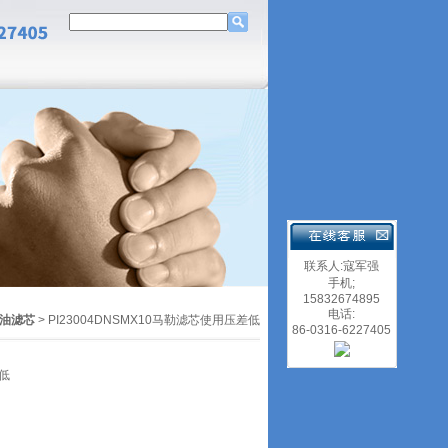
联系人:寇军强
手机;
15832674895
电话:
油滤芯
> PI23004DNSMX10马勒滤芯使用压差低
86-0316-6227405
差低