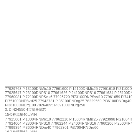
77929763 Pi13100DNMic10 77961600 Pi15100DNMic25 77961618 Pi21100
77925647 Pi23100DNPS10 77961626 Pi24100DNPS16 77961634 Pi25100D
77960081 Pi72100DNPSvst6 77925720 Pi73100DNPSvst10 77961659 Pi741
Pi75100DNPSvst25 77943731 Pi35100DNDrg25 78229569 Pi36100DNDrg40
Pi38100DNDrg100 78264095 Pi39100DNDrg250
3. DIN24550 4过滤器滤芯
15公称流量40L/MIN
77925001 Pi13004RNMic10 77962210 Pi15004RNMic25 77923998 Pi21004
77924004 Pi23004RNPS10 77962244 Pi24004RNPS16 77960206 Pi25004R
77999394 Pi36004RNDrg40 77962301 Pi37004RNDrg60