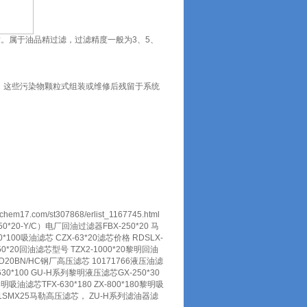
。属于油品精过滤，过滤精度一般为3、5、
。这些污染物颗粒式组装或维修后残留于系统
/st307868/erlist_1167745.html
50*20-Y/C）电厂回油过滤器FBX-250*20 马
20*100吸油滤芯 CZX-63*20滤芯价格 RDSLX-
-850*20回油滤芯型号 TZX2-1000*20黎明回油
0D20BN/HC钢厂高压滤芯 10171766液压油滤
30*100 GU-H系列黎明液压滤芯GX-250*30
吸油滤芯TFX-630*180 ZX-800*180黎明吸
4111SMX25马勒高压滤芯， ZU-H系列滤油器滤