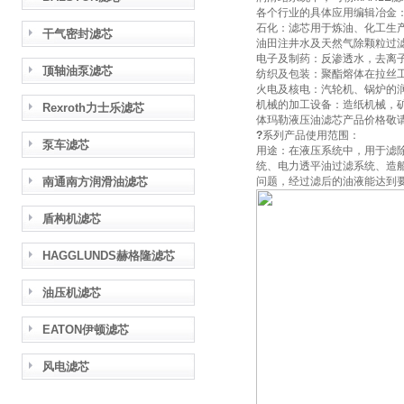
各个行业的具体应用编辑冶金
石化：滤芯用于炼油、化工生
干气密封滤芯
油田注井水及天然气除颗粒过
电子及制药：反渗透水，去离
顶轴油泵滤芯
纺织及包装：聚酯熔体在拉丝
火电及核电：汽轮机、锅炉的
机械的加工设备：造纸机械，
Rexroth力士乐滤芯
体玛勒液压油滤芯产品价格敬
?
系列产品使用范围：
泵车滤芯
用途：在液压系统中，用于滤
统、电力透平油过滤系统、造
南通南方润滑油滤芯
问题，经过滤后的油液能达到
盾构机滤芯
HAGGLUNDS赫格隆滤芯
油压机滤芯
EATON伊顿滤芯
风电滤芯