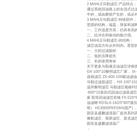
2.MAHLE马勒滤芯-产品特点：
通过系统回油路上的全流式过滤
中的，或由磨损产生的，或从
3.MAHLE马勒滤芯-特殊部件：
坚固的结构，端盖，骨架和滤
一、工作温度升高，仍具有高
二、抗冲击和振动的能力强。
4.MAHLE马勒滤芯-的结构：
滤芯油流方向从外到内。星型
一、大的过滤面积
二、低的压降损失
三、长的使用寿命
关于更多马勒液压油滤芯详细资料及使用中的
GX-100*10黎明滤芯厂家， IX
器精滤芯 ZX-400-100吸油滤油
马勒过滤器滤芯， HX-100*10
温州黎明滤芯 马勒滤芯规格PI21
-800*10直回式回油过滤器滤芯 
家 双筒回油滤芯价格 FX-520*8
油滤网 RDSLX-16/25*80T液压滤
明） HC8900FKP26H(国产) 
固安县盛鹏滤清器厂提供系列
雅歌滤芯、翡翠滤芯、派克滤
固安县盛鹏滤清器厂
：