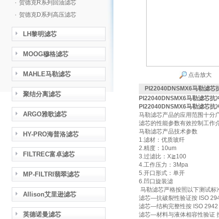
·
贺德克R系列回油滤芯
·
贺德克D系列高压滤芯
LH黎明滤芯
MOOG穆格滤芯
MAHLE马勒滤芯
点击放大
PI22040DNSMX6马勒滤
聚结分离滤芯
PI22040DNSMX6马勒滤芯
PI22040DNSMX6马勒滤芯
ARGO雅歌滤芯
马勒滤芯产品的应用范围十分广
滤芯的性能参数有效控制工作
马勒滤芯产品技术参数
HY-PRO海普洛滤芯
1.滤材：优质玻纤
2.精度：10um
FILTREC富卓滤芯
3.过滤比：X≧100
4.工作压力：3Mpa
5.开口形式：单开
MP-FILTRI翡翠滤芯
6.凹口旋装滤
马勒滤芯严格按照以下测试标
Allison艾里逊滤芯
滤芯—抗破裂性验证按 ISO 29
滤芯—结构完整性按 ISO 2942
英德诺曼滤芯
滤芯—材料与液体相容性验证 按 I