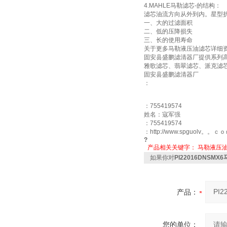
4.MAHLE马勒滤芯-的结构：
滤芯油流方向从外到内。星型
一、大的过滤面积
二、低的压降损失
三、长的使用寿命
关于更多马勒液压油滤芯详细资料及使用中的
固安县盛鹏滤清器厂提供系列
雅歌滤芯、翡翠滤芯、派克滤
固安县盛鹏滤清器厂
：
：755419574
姓名：寇军强
：755419574
：http://www.spguolv。。ｃ
?
产品相关关键字：
马勒液压
如果你对
PI22016DNSM
产品：
您的单位：