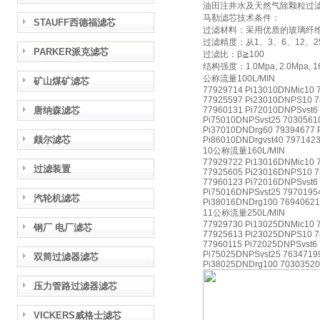
油田注井水及天然气除颗粒过
马勒滤芯技术条件：
STAUFF西德福滤芯
过滤材料：采用优质的玻璃纤
过滤精度：从1、3、6、12、2
PARKER派克滤芯
过滤比：β≧100
结构强度：1.0Mpa, 2.0Mpa, 16
公称流量100L/MIN
矿山煤矿滤芯
77929714 Pi13010DNMic10 
77925597 Pi23010DNPS10 7
唐纳森滤芯
77960131 Pi72010DNPSvst6
Pi75010DNPSvst25 7030561
Pi37010DNDrg60 79394677 
颇尔滤芯
Pi86010DNDrgvst40 7971423
10公称流量160L/MIN
77929722 Pi13016DNMic10 
过滤装置
77925605 Pi23016DNPS10 7
77960123 Pi72016DNPSvst6
Pi75016DNPSvst25 7970195
汽轮机滤芯
Pi38016DNDrg100 76940621
11公称流量250L/MIN
77929730 Pi13025DNMic10 
钢厂 电厂滤芯
77925613 Pi23025DNPS10 7
77960115 Pi72025DNPSvst6
Pi75025DNPSvst25 7634719
双筒过滤器滤芯
Pi38025DNDrg100 70303520
压力管路过滤器滤芯
VICKERS威格士滤芯