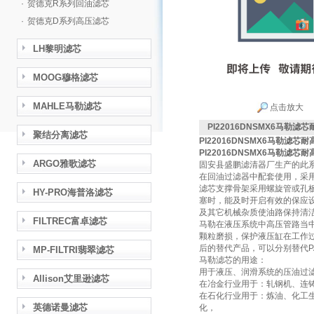
·
贺德克R系列回油滤芯
·
贺德克D系列高压滤芯
LH黎明滤芯
MOOG穆格滤芯
MAHLE马勒滤芯
点击放大
PI22016DNSMX6马勒滤
聚结分离滤芯
PI22016DNSMX6马勒滤芯耐
PI22016DNSMX6马勒滤芯耐
ARGO雅歌滤芯
固安县盛鹏滤清器厂生产的此
在回油过滤器中配套使用，采
滤芯支撑骨架采用螺旋管或孔
HY-PRO海普洛滤芯
塞时，能及时开启有效的保应
及其它机械杂质使油路保持清
FILTREC富卓滤芯
马勒在液压系统中高压管路当
颗粒磨损，保护液压缸在工作
后的替代产品，可以分别替代PA
MP-FILTRI翡翠滤芯
马勒滤芯的用途：
用于液压、润滑系统的压油过
Allison艾里逊滤芯
在冶金行业用于：轧钢机、连
在石化行业用于：炼油、化工
英德诺曼滤芯
化，