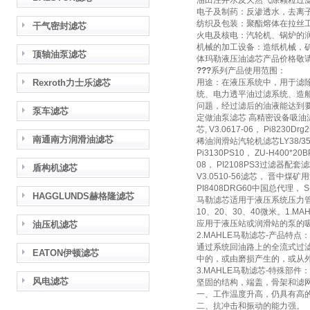
油田注井水及天然气除颗粒过
电子及制药：反渗透水，去离
纺织及包装：聚酯熔体在拉丝
干气密封滤芯
火电及核电：汽轮机、锅炉的
机械的加工设备：造纸机械，
顶轴油泵滤芯
体玛勒液压油滤芯产品价格敬
???
系列产品使用范围：
Rexroth力士乐滤芯
用途：在液压系统中，用于滤
统、电力透平油过滤系统、造
问题，经过滤后的油液能达到
泵车滤芯
定做油泵滤芯 高精密设备吸油滤芯 
芯, V3.0617-06， Pi8230
南通南方润滑油滤芯
稀油润滑站汽轮机滤芯LY38/35滤
Pi3130PS10， ZU-H400*2
08， PI2108PS3过滤器配套滤芯
盾构机滤芯
V3.0510-56滤芯， 晋中煤矿用
PI8408DRG60中国总代理， S-1
HAGGLUNDS赫格隆滤芯
马勒滤芯适用于液压系统压力
10、20、30、40微米。1.M
应用于液压站或润滑站的泵的
油压机滤芯
2.MAHLE马勒滤芯-产品特点：
通过系统回油路上的全流式过滤
EATON伊顿滤芯
中的，或由磨损产生的，或从
3.MAHLE马勒滤芯-特殊部件：
风电滤芯
坚固的结构，端盖，骨架和滤
一、工作温度升高，仍具有高
二、抗冲击和振动的能力强。