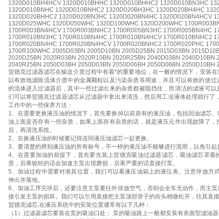
1320D010BH4HCV 1320D010BHHC 1320D010BHHC2 1320D010BN3HC 13
1320D010BNHC 1320D010BNHC2 1320D020BH3HC 1320D020BH4HC 132
1320D020BHHC2 1320D020BN3HC 1320D020BN4HC 1320D020BN4HCV 1
1320D025WHC 1320D050WHC 1320D100WHC 1320D200WHC 1700R003B
1700R003BN4HCV 1700R003BNHC2 1700R005BN3HC 1700R005BN4HC 1
1700R010BN3HC 1700R010BN4HC 1700R010BN4HCV 1700R010BNHC2 1
1700R020BN4HC 1700R020BN4HCV 1700R020BNHC2 1700R020PHC 17
1700R100WHC 2005D03BN 2005D10BN 2005D25BN 2015D03BN 2015D10
2020D25BN 2020R03BN 2020R10BN 2020R25BN 2040D03BN 2040D10BN 
2040R25BN 2050D03BH 2050D03BN 2050D06BH 2050D06BN 2050D10BH 
贺德克过滤器滤芯在输送介质过程中有着*的重要地位，在一般的情况下，安装在
以有效地滤除流体介质中的金属颗粒以及污染杂质等用途，并且可以有效的使过
的流体进入过滤器后，其中一些过滤出来的杂质都被阻挡住，而清洁的滤液可以
们可以将贺德克过滤器滤芯从过滤器中拿出来清洗，然后用工业液体处理就行了，
工作中的一些保养方法：
1、在需要更换液压油的情况下，首先要换掉以前原有的液压油，包括回油滤芯、
油上面是否存有一些杂质，如果上面存有杂质的话，就是液压元件出现故障了，
后，再清洗系统。
2、在换液压油的时候要记得连同液压油滤芯一起更换。
3、要清楚的辨别液压油的所有标号，不一样的液压油不能够进行混用，以免引起
4、在需要加油的前提下，首先要先装上贺德克吸油过滤器滤芯，吸油滤芯罩着
质，后果较轻的话会加速主泵出现磨损，后果严重的话直接打泵。
5、加油过程中需要对准其位置，我们可以看液压油箱上的液位表。注意停放方式
伸出并落地。
6、加油工序完毕后，还要注意主泵要往外排放空气，否则会全车无动作，而主泵
接引发主泵的损坏。我们可以引用直接把主泵顶部管子的街头稍微松开，往其直
贺德克滤芯,在液压系统中的安装位置通常有以下几种：
（1）过滤器滤芯要装在泵的吸油口处： 泵的吸油路上一般都安装有表面型滤油