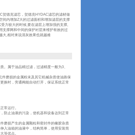
WHC贺德克滤芯，贺德克HYDAC滤芯的滤材做
的空间内增加Z大的过滤面积和增加滤层的支撑
滤芯受力较大的时候,要在滤层上增加强的支撑,
以用支撑网和中间的保护衬层来维护有效的过
越大,相对来说清灰效果也就越难
质。属于油品精过滤，过滤精度一般为3、
各元件磨损的金属粉末及其它机械杂质使油路保
时更换时，旁通阀能自动打开，保证系统正常
的正常运行。
洁，防止油液的污染，使机器和设备达到正常
元件磨损产生的金属颗粒和密封件的橡胶杂质
，伸入油箱的油液中，结构简单，使用安装简
量大等优点。