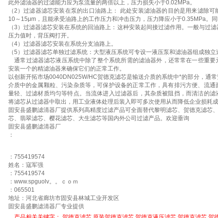
此外滤油器的过滤能力应为泵流量的两倍以上，压力损失小于0.02MPa。
（2）过滤器滤芯安装在泵的出口油路上： 此处安装滤油器的目的是用来滤除可
10～15μm，且能承受油路上的工作压力和冲击压力，压力降应小于0.35MPa
（3）过滤器滤芯安装在系统的回油路上：这种安装起间接过滤作用。一般与过滤
压力值时，背压阀打开。
（4）过滤器滤芯安装在系统分支油路上。
（5）过滤器滤芯单独过滤系统：大型液压系统可专设一液压泵和滤油器组成独立
通常过滤器滤芯液压系统中除了整个系统所需的滤油器外，还常常在一些重要
安装一个的精滤油器来确保它们的正常工作。
以创新开拓市场0040DN025W/HC贺德克滤芯是输送介质的系统中*的部分，
介质中的金属颗粒、污染杂质等，可保护设备的正常工作，具有排污方便、流通
量轻、过滤材质均匀等特点。当流体进入过滤器后，其杂质被阻挡，而清洁的滤
将滤芯从过滤器中取出，用工业液体处理后装入即可多次使用从而降低企业损耗成
固安县盛鹏滤清器厂提供系列高精度过滤产品可全面替代黎明滤芯、贺德克滤芯
芯、翡翠滤芯、樱花滤芯、大生滤芯等国内外公司过滤产品。欢迎垂询
固安县盛鹏滤清器厂
：
：755419574
姓名：寇军强
：755419574
：www.spguolv。。ｃｏｍ
：065501
地址：河北省廊坊市固安县林城工业开发区
固安县盛鹏滤清器厂专业提供
产品相关关键字：
贺德克滤芯
原装贺德克滤芯
贺德克液压滤芯
贺德克滤芯
贺