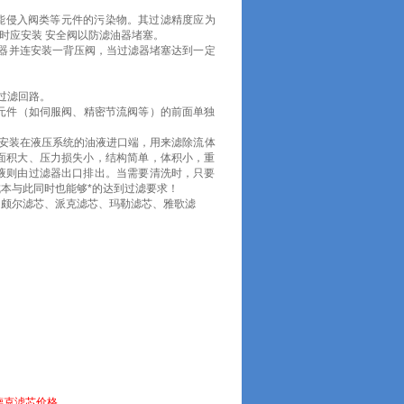
能侵入阀类等元件的污染物。其过滤精度应为
。同时应安装 安全阀以防滤油器堵塞。
器并连安装一背压阀，当过滤器堵塞达到一定
过滤回路。
元件（如伺服阀、精密节流阀等）的前面单独
通常安装在液压系统的油液进口端，用来滤除流体
面积大、压力损失小，结构简单，体积小，重
液则由过滤器出口排出。当需要清洗时，只要
本与此同时也能够*的达到过滤要求！
、颇尔滤芯、派克滤芯、玛勒滤芯、雅歌滤
德克滤芯价格