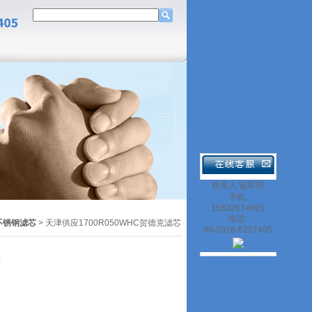
联系人:寇军强
手机;
15832674895
电话:
不锈钢滤芯
> 天津供应1700R050WHC贺德克滤芯
86-0316-6227405
芯