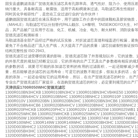
固安县盛鹏滤清器厂贺德克液压滤芯具有孔隙率高、透气性好、阻力小、使用压
纳污量大。具备耐高温，耐腐蚀、适用于高粘稠液体过滤。马勒滤芯再生性能好
同时其化学相容性广，是您在工业过滤行业的*合作伙伴！
盛鹏德国贺德克滤芯在液压系统中，用于滤除工作介质中的固体颗粒及胶状物质
（MAHLE）马勒滤芯可以分别替代PALL颇尔、LH黎明、TAISEIKOGYO大生
品，其产品被广泛应用于石油、化工、机械、冶金、电力、耐火材料、消防设备
贺德克滤芯检测标准：
马勒滤清器全部产品经过严格的试压实验，对折波滤芯直缝和端盖进行检漏，避
避免了不合格品进厂流入生产线，大大提高了产品的质量：滤芯抗破裂性验证按ISO 29
结构完整性按 ISO 2943。
贺德克滤芯过滤受哪些因素的影响，贺德克滤芯除了外形规划以外，它的波数、
的外形尺度的规划已经断定以后，它的所有的出产工艺及出产参数都有相应的规
的参数的话，就要尽可能的添加滤芯资料的有用的过滤面积，一起还能够减少
量，然后能够进步滤芯的运用寿命；可是它的波数不能过多，假如太多的话，会
差的添加，一起还会缩短它的运用寿命，所以，在出产贺德克滤芯的时分，出产
专业出产贺德克滤芯厂家提示，在选购贺德克滤芯的时分，必定要到规范的出产
天津供应1700R050WHC贺德克滤芯
1300R010BN3HCKB 1300R010BN3HCV 1300R010BN3HCVB4KE50 1300R
1300R010BN4HCV 1300R010BNHC 1300R010BNHC2 1300R010P 1300R0
1300R010V 1300R020BN 1300R020BN3HC 1300R020BN3HCB6 1300R02
1300R020BN4HCB6 1300R020BN4HCV 1300R020BNHC 1300R020BNHC2 
1300R020PHCKB 1300R020PHCV 1300R020V 1300R025W 1300R025WB1
1300R025WHCB6 1300R025WHCKB 1300R025WHCV 1300R025WHCVB6 1
1300R050W 1300R050WHC 1300R050WHCB6 1300R074W 1300R074WHC
1300R100WHC 1300R149W 1300R149WHC 1320D003BH3HC 1320D003BH
1320D003BHHC2 1320D003BN3HC 1320D003BN4HC 1320D003BN4HCV 1
1320D005BH3HC 1320D005BH4HC 1320D005BH4HCV 1320D005BHHC 13
1320D005BN4HC 1320D005BN4HCV 1320D005BNHC 1320D005BNHC2 13