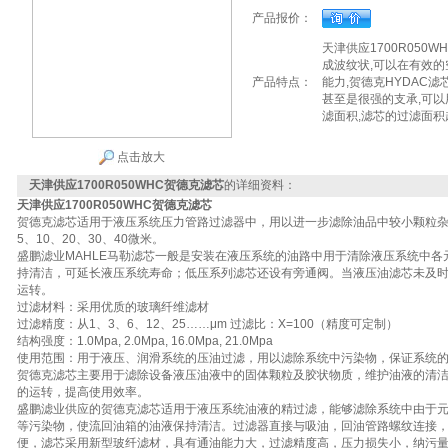
产品报价：
天津供应1700R050
成波纹状,可以在有效
产品特点：
能力,贺德克HYDAC
甚至是很强的支承,可
滤面积,滤芯的过滤面积
点击放大
天津供应1700R050WHC贺德克滤芯
的详细资料：
天津供应1700R050WHC贺德克滤芯
贺德克滤芯适用于液压系统压力管路过滤器中，用以进一步滤除油品中较小颗粒杂
5、10、20、30、40微米。
盛鹏滤业MAHLE马勒滤芯一般是安装在液压系统的油路中用于清除液压系统中
持清洁，可延长液压系统寿命；低压系列滤芯还设有旁通阀。当液压油滤芯未及
运转。
过滤材料：采用优质的玻璃纤维滤材
过滤精度：从1、3、6、12、25……μm 过滤比：X=100（精度可定制）
结构强度：1.0Mpa, 2.0Mpa, 16.0Mpa, 21.0Mpa
使用范围：用于液压、润滑系统的压油过滤，用以滤除系统中污染物，保证系统
贺德克滤芯主要用于滤除设备液压油液中的固体颗粒及胶状物质，维护油液的清
的运转，提高使用效率。
盛鹏滤业供应的贺德克滤芯适用于液压系统油液的精过滤，能够滤除系统中由于
等污染物，使流回油箱的油液保持清洁。过滤器直接与吸油，回油管路螺纹连接
便，滤芯采用新型玻纤滤材，具有通油能力大，过滤精度高，压力损失小，纳污