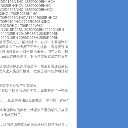
20D010BN4HC 1320D010BN4HCV
0D020BH4HCV 1320D020BHHC
320D020BNHC 1320D020BNHC2
N3HC 1700R003BN4HC
700R005BN4HCV 1700R005BNHC2
700R010PHC 1700R020BN3HC
00R025WHC 1700R050WHC
BN 2015D25BN 2020D03BN 2020D10BN
2040D25BN 2040R03BN 2040R10BN
2050D10BN 2050D25BH 2050D25BN
液压系统的进口段过滤中，在其中主要起到可
滤设备在工作情况下正常的运作。当需要过滤
从过滤设备的出口全部排出来，用完之后，我
zui后装进去即可。下面是贺德克滤芯在日常
吸油滤芯以及先导滤芯等，然后看看这些液压
找专业人员进行检修，把液压油中的杂质排除
反应变质导致产生絮状物。
的管口可以直接通向主泵，如果进去了一些杂
，一般是所有油缸全部收回，即小臂、铲头*
就出现异响的声音，情况太严重的话气穴会直
接加满就可以了。
器，目的是滤去较大的杂质微粒以保护液压泵，