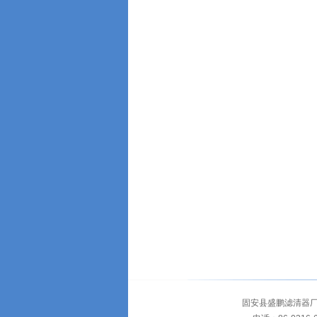
固安县盛鹏滤清器厂