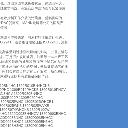
差低。过滤器滤芯成折叠状后，过滤面积大，
，经化学清洗、高温及超声波清洗可反复使用
，有效控制工作介质的污染度。盛鹏供应的
、HYDAC贺德克、MANN曼牌等公司的同类产
等领域。
免粘结和焊接缺陷；对原材料质量进行把关，
41，滤芯相容性验证按 ISO 2943，滤芯
波高够受到过滤面积巨细的影响，并且在滤芯
划，可是假如改动波高、波数等一些出产工艺
单位滤芯外表的通量和添加整个滤芯的纳污容
下降液压油的活动的空间，然后致使滤芯的压
厂家都会有自己严厉的出产标准，所以在此，
厂家进行选购具有质量确保的产品。
010BN4HC 1300R010BN4HCKB
10PHC 1300R010PHCKB 1300R010PHCV
0BN3HCV 1300R020BN4HC
1300R020P 1300R020PHC
 1300R025WHC 1300R025WHCB1
300R025WKB 1300R025WVKB
 1300R074WHCKB 1300R100W
4HC 1320D003BH4HCV 1320D003BHHC
320D003BNHC 1320D003BNHC2
20D005BHHC2 1320D005BN3HC
20D010BH3HC 1320D010BH4HC