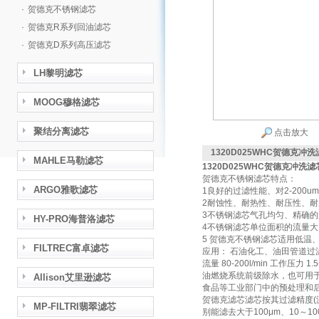
·
贺德克不锈钢滤芯
·
贺德克R系列回油滤芯
·
贺德克D系列高压滤芯
LH黎明滤芯
MOOG穆格滤芯
聚结分离滤芯
点击放大
1320D025WHC贺德克冲洗
MAHLE马勒滤芯
1320D025WHC贺德克冲洗滤
贺德克不锈钢滤芯特点：
ARGO雅歌滤芯
1良好的过滤性能、对2-200
2耐蚀性、耐热性、耐压性、
3不锈钢滤芯气孔均匀、精确
HY-PRO海普洛滤芯
4不锈钢滤芯单位面积的流量大
5 贺德克不锈钢滤芯适用低温
FILTREC富卓滤芯
应用： 石油化工、油田管道过
流量 80-200l/min 工作压力 
油燃烧系统前级除水，也可用于
Allison艾里逊滤芯
食品等工业部门中的预处理和后
贺德克滤芯滤芯按其过滤精度
MP-FILTRI翡翠滤芯
别能滤去大于100μm、10～