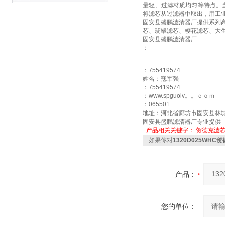
量轻、过滤材质均匀等特点。
将滤芯从过滤器中取出，用工
固安县盛鹏滤清器厂提供系列
芯、翡翠滤芯、樱花滤芯、大
固安县盛鹏滤清器厂
：
：755419574
姓名：寇军强
：755419574
：www.spguolv。。ｃｏｍ
：065501
地址：河北省廊坊市固安县林
固安县盛鹏滤清器厂专业提供
产品相关关键字：
贺德克滤
如果你对
1320D025WH
产品：
您的单位：