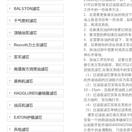
们可以将贺德克过滤器滤芯从
BALSTON滤芯
工作中的一些保养方法：
1、在需要更换液压油的情况
油上面是否存有一些杂质，如
干气密封滤芯
后，再清洗系统。
2、在换液压油的时候要记得
顶轴油泵滤芯
3、要清楚的辨别液压油的所
4、在需要加油的前提下，首
Rexroth力士乐滤芯
质，后果较轻的话会加速主泵
5、加油过程中需要对准其位
伸出并落地。
泵车滤芯
6、加油工序完毕后，还要注
接引发主泵的损坏。我们可以
南通南方润滑油滤芯
贺德克滤芯,在液压系统中的
（1）过滤器滤芯要装在泵的
此外滤油器的过滤能力应为泵流
盾构机滤芯
（2）过滤器滤芯安装在泵的
10～15μm，且能承受油路上
HAGGLUNDS赫格隆滤芯
（3）过滤器滤芯安装在系统
压力值时，背压阀打开。
（4）过滤器滤芯安装在系统
油压机滤芯
（5）过滤器滤芯单独过滤系
通常过滤器滤芯液压系统中除
EATON伊顿滤芯
安装一个的精滤油器来确保它
以创新开拓市场0040DN0
风电滤芯
介质中的金属颗粒、污染杂质