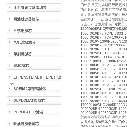
贺德克滤芯过滤受哪些因素的
的外形尺度的规划已经断定以
压力管路过滤器滤芯
的参数的话，就要尽可能的添
量，然后能够进步滤芯的运用
回油过滤器滤芯
差的添加，一起还会缩短它的
专业出产贺德克滤芯厂家提示
1320D025WHC贺德克冲洗滤
不锈钢滤芯
1300R010BN3HCKB 1300R
1300R010BN4HCV 1300R01
1300R010V 1300R020BN 1
风机油站滤芯
1300R020BN4HCB6 1300R0
1300R020PHCKB 1300R020
1300R025WHCB6 1300R02
印刷机滤芯
1300R050W 1300R050WHC
1300R100WHC 1300R149W 
1320D003BHHC2 1320D003
SMC滤芯
1320D005BH3HC 1320D005
1320D005BN4HC 1320D005
EPPENSTEINER（EPE）滤
1320D010BH4HCV 1320D01
1320D010BNHC 1320D010B
芯
1320D020BHHC2 1320D020
SOFIMA索菲玛滤芯
1320D025WHC 1320D050W
1700R003BN4HCV 1700R00
1700R010BN3HC 1700R010
DUPLOMATIC滤芯
1700R020BN4HC 1700R020
1700R100WHC 2005D03BN 
2020D25BN 2020R03BN 20
PUROLATOR滤芯
2040R25BN 2050D03BH 20
贺德克过滤器滤芯在输送介质
以有效地滤除流体介质中的金
吸油过滤器滤芯
的流体进入过滤器后，其中一