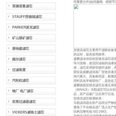
些重要元件(如伺服阀、精密节
英德诺曼滤芯
STAUFF西德福滤芯
PARKER派克滤芯
矿山煤矿滤芯
唐纳森滤芯
贺德克滤芯主要用于滤除设备
的运转，提高使用效率。
盛鹏滤业供应的贺德克滤芯适
颇尔滤芯
等污染物，使流回油箱的油液
便，滤芯采用新型玻纤滤材，
过滤装置
固安县盛鹏滤清器厂贺德克液
纳污量大。具备耐高温，耐腐
汽轮机滤芯
同时其化学相容性广，是您在
盛鹏德国贺德克滤芯在液压系
（MAHLE）马勒滤芯可以分别替
钢厂 电厂滤芯
品，其产品被广泛应用于石油
贺德克滤芯检测标准：
双筒过滤器滤芯
马勒滤清器全部产品经过严格
避免了不合格品进厂流入生产线，
结构完整性按 ISO 2943。
VICKERS威格士滤芯