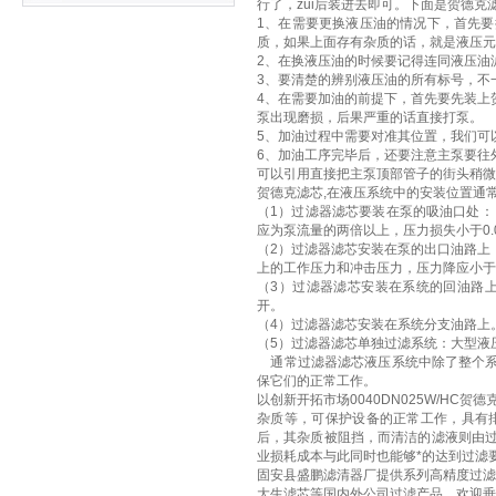
行了，zui后装进去即可。下面是贺德
1、在需要更换液压油的情况下，首先
质，如果上面存有杂质的话，就是液压元
2、在换液压油的时候要记得连同液压油
3、要清楚的辨别液压油的所有标号，不
4、在需要加油的前提下，首先要先装上
泵出现磨损，后果严重的话直接打泵。
5、加油过程中需要对准其位置，我们可
6、加油工序完毕后，还要注意主泵要往
可以引用直接把主泵顶部管子的街头稍微
贺德克滤芯,在液压系统中的安装位置通
（1）过滤器滤芯要装在泵的吸油口处：
应为泵流量的两倍以上，压力损失小于0.0
（2）过滤器滤芯安装在泵的出口油路上
上的工作压力和冲击压力，压力降应小于0
（3）过滤器滤芯安装在系统的回油路
开。
（4）过滤器滤芯安装在系统分支油路上
（5）过滤器滤芯单独过滤系统：大型液
通常过滤器滤芯液压系统中除了整个系
保它们的正常工作。
以创新开拓市场0040DN025W/H
杂质等，可保护设备的正常工作，具有
后，其杂质被阻挡，而清洁的滤液则由
业损耗成本与此同时也能够*的达到过滤
固安县盛鹏滤清器厂提供系列高精度过滤
大生滤芯等国内外公司过滤产品。欢迎垂