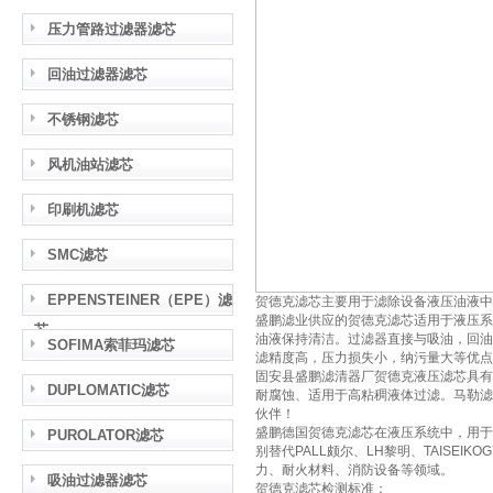
压力管路过滤器滤芯
回油过滤器滤芯
不锈钢滤芯
风机油站滤芯
印刷机滤芯
SMC滤芯
EPPENSTEINER（EPE）滤
贺德克滤芯主要用于滤除设备液压油液中
盛鹏滤业供应的贺德克滤芯适用于液压系
芯
油液保持清洁。过滤器直接与吸油，回油
SOFIMA索菲玛滤芯
滤精度高，压力损失小，纳污量大等优点
固安县盛鹏滤清器厂贺德克液压滤芯具有
DUPLOMATIC滤芯
耐腐蚀、适用于高粘稠液体过滤。马勒滤
伙伴！
盛鹏德国贺德克滤芯在液压系统中，用于
PUROLATOR滤芯
别替代PALL颇尔、LH黎明、TAISE
力、耐火材料、消防设备等领域。
吸油过滤器滤芯
贺德克滤芯检测标准：