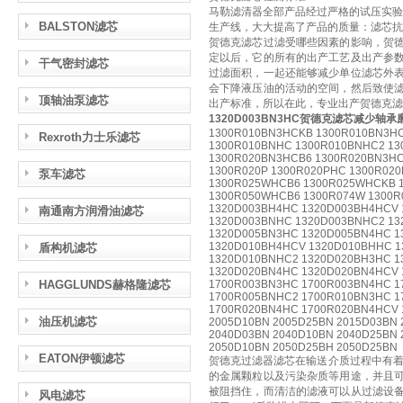
马勒滤清器全部产品经过严格的试压实验
BALSTON滤芯
生产线，大大提高了产品的质量：滤芯抗破裂性验
贺德克滤芯过滤受哪些因素的影响，贺
定以后，它的所有的出产工艺及出产参
干气密封滤芯
过滤面积，一起还能够减少单位滤芯外
会下降液压油的活动的空间，然后致使
顶轴油泵滤芯
出产标准，所以在此，专业出产贺德克滤
1320D003BN3HC贺德克滤芯减少轴承
1300R010BN3HCKB 1300R010BN3H
Rexroth力士乐滤芯
1300R010BNHC 1300R010BNHC2 13
1300R020BN3HCB6 1300R020BN3HC
1300R020P 1300R020PHC 1300R02
泵车滤芯
1300R025WHCB6 1300R025WHCKB 
1300R050WHCB6 1300R074W 1300
1320D003BH4HC 1320D003BH4HCV 
南通南方润滑油滤芯
1320D003BNHC 1320D003BNHC2 13
1320D005BN3HC 1320D005BN4HC 1
1320D010BH4HCV 1320D010BHHC 1
盾构机滤芯
1320D010BNHC2 1320D020BH3HC 1
1320D020BN4HC 1320D020BN4HCV
HAGGLUNDS赫格隆滤芯
1700R003BN3HC 1700R003BN4HC 1
1700R005BNHC2 1700R010BN3HC 1
1700R020BN4HC 1700R020BN4HCV 
油压机滤芯
2005D10BN 2005D25BN 2015D03BN 
2040D03BN 2040D10BN 2040D25BN 
2050D10BN 2050D25BH 2050D25BN
EATON伊顿滤芯
贺德克过滤器滤芯在输送介质过程中有着
的金属颗粒以及污染杂质等用途，并且
被阻挡住，而清洁的滤液可以从过滤设
风电滤芯