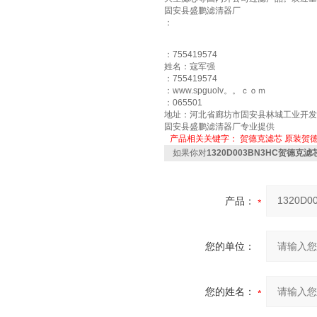
固安县盛鹏滤清器厂
：
：755419574
姓名：寇军强
：755419574
：www.spguolv。。ｃｏｍ
：065501
地址：河北省廊坊市固安县林城工业开发
固安县盛鹏滤清器厂专业提供
产品相关关键字：
贺德克滤芯
原装贺
如果你对
1320D003BN3HC贺德克
产品：
您的单位：
您的姓名：