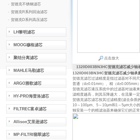
·
贺德克不锈钢滤芯
·
贺德克R系列回油滤芯
·
贺德克D系列高压滤芯
LH黎明滤芯
MOOG穆格滤芯
聚结分离滤芯
点击放大
1320D003BN3HC贺德克滤芯减少轴
MAHLE马勒滤芯
1320D003BN3HC贺德克滤芯减少轴承
贺德克滤芯过滤精度是指过滤器对不同尺
ARGO雅歌滤芯
普通（d≥0.01mm）、精（d≥0.005m
贺德克滤芯液压系统中的过滤器对油液来
滤精度越高，则其压降越大，在流量一定
HY-PRO海普洛滤芯
贺德克滤芯滤芯按其过滤精度(滤去杂质
10～100μm、5～10μm和1～5
FILTREC富卓滤芯
独安装一个的精滤油器来确保它们的正常
Allison艾里逊滤芯
MP-FILTRI翡翠滤芯