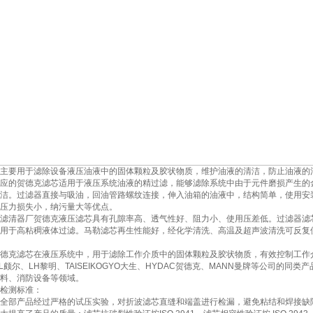
主要用于滤除设备液压油液中的固体颗粒及胶状物质，维护油液的清洁，防止油液的
应的贺德克滤芯适用于液压系统油液的精过滤，能够滤除系统中由于元件磨损产生的
洁。过滤器直接与吸油，回油管路螺纹连接，伸入油箱的油液中，结构简单，使用安
压力损失小，纳污量大等优点。
滤清器厂贺德克液压滤芯具有孔隙率高、透气性好、阻力小、使用压差低。过滤器滤
用于高粘稠液体过滤。马勒滤芯再生性能好，经化学清洗、高温及超声波清洗可反复
德克滤芯在液压系统中，用于滤除工作介质中的固体颗粒及胶状物质，有效控制工作介
LL颇尔、LH黎明、TAISEIKOGYO大生、HYDAC贺德克、MANN曼牌等公司的
料、消防设备等领域。
检测标准：
全部产品经过严格的试压实验，对折波滤芯直缝和端盖进行检漏，避免粘结和焊接缺