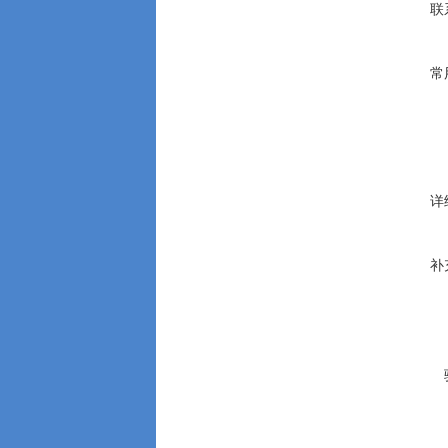
联
常
详
补