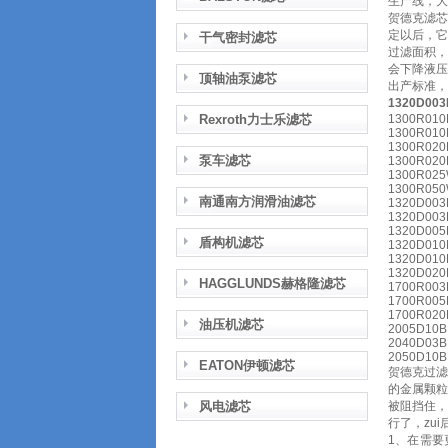
生产线，大大
贺德克滤
定以后，
干气密封滤芯
过滤面积
会下降液
顶轴油泵滤芯
出产标准，
1320D0
Rexroth力士乐滤芯
1300R010
1300R010
1300R020
泵车滤芯
1300R020
1300R025
1300R050
南通南方润滑油滤芯
1320D003
1320D003
1320D005
盾构机滤芯
1320D010
1320D010
1320D020
HAGGLUNDS赫格隆滤芯
1700R003
1700R005
1700R020
油压机滤芯
2005D10B
2040D03B
2050D10B
EATON伊顿滤芯
贺德克过滤
的金属颗
风电滤芯
被阻挡住
行了，zu
1、在需