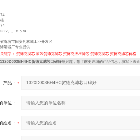
74
强
74
guolv。。ｃｏｍ
省廊坊市固安县林城工业开发区
滤清器厂专业提供
关关键字：
贺德克滤芯
原装贺德克滤芯
贺德克液压滤芯
贺德克滤芯
贺德克滤芯价格
1320D003BH4HC贺德克滤芯口碑好
感兴趣，想了解更详细的产品信息，填写下表
产品：
的单位：
的姓名：