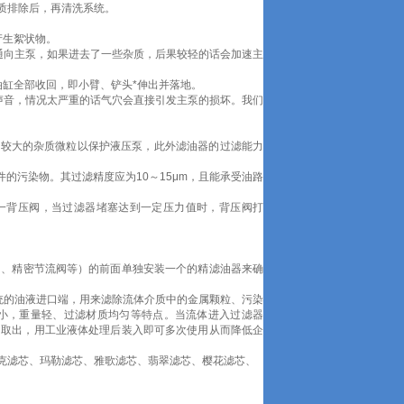
质排除后，再清洗系统。
产生絮状物。
通向主泵，如果进去了一些杂质，后果较轻的话会加速主
缸全部收回，即小臂、铲头*伸出并落地。
声音，情况太严重的话气穴会直接引发主泵的损坏。我们
去较大的杂质微粒以保护液压泵，此外滤油器的过滤能力
的污染物。其过滤精度应为10～15μm，且能承受油路
一背压阀，当过滤器堵塞达到一定压力值时，背压阀打
、精密节流阀等）的前面单独安装一个的精滤油器来确
压系统的油液进口端，用来滤除流体介质中的金属颗粒、污染
小，重量轻、过滤材质均匀等特点。当流体进入过滤器
中取出，用工业液体处理后装入即可多次使用从而降低企
克滤芯、玛勒滤芯、雅歌滤芯、翡翠滤芯、樱花滤芯、