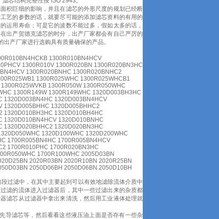
滤芯结构完整性按 ISO 2943。
滤面积巨细的影响，并且在滤芯的外形尺度的规划已经断
产工艺的参数的话，就要尽可能的添加滤芯资料的有用的
芯的运用寿命；可是它的波数不能过多，假如太多的话，
，在出产贺德克滤芯的时分，出产厂家都会有自己严厉的
的出产厂家进行选购具有质量确保的产品。
00R010BN4HCKB 1300R010BN4HCV
10PHCV 1300R010V 1300R020BN 1300R020BN3HC
0BN4HCV 1300R020BNHC 1300R020BNHC2
1300R025WB1 1300R025WHC 1300R025WHCB1
 1300R025WVKB 1300R050W 1300R050WHC
WHC 1300R149W 1300R149WHC 1320D003BH3HC
C 1320D003BN4HC 1320D003BN4HCV
V 1320D005BHHC 1320D005BHHC2
2 1320D010BH3HC 1320D010BH4HC
C 1320D010BN4HCV 1320D010BNHC
C 1320D020BHHC2 1320D020BN3HC
 1320D050WHC 1320D100WHC 1320D200WHC
HC 1700R005BN4HC 1700R005BN4HCV
C2 1700R010PHC 1700R020BN3HC
700R050WHC 1700R100WHC 2005D03BN
020D25BN 2020R03BN 2020R10BN 2020R25BN
050D03BN 2050D06BH 2050D06BN 2050D10BH
口段过滤中，在其中主要起到可以有效地滤除流体介质中
要过滤的流体进入过滤器后，其中一些过滤出来的杂质都
滤器滤芯从过滤器中拿出来清洗，然后用工业液体处理就
及先导滤芯等，然后看看这些液压油上面是否存有一些杂