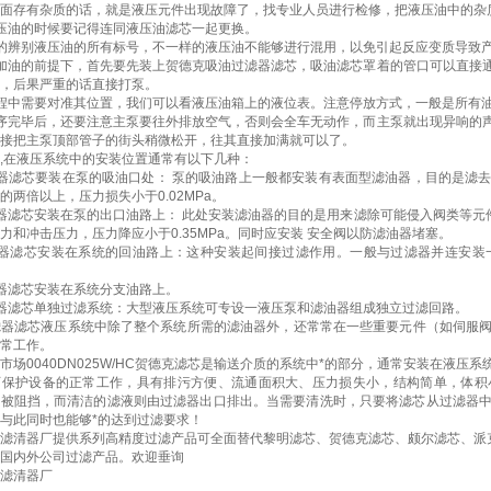
面存有杂质的话，就是液压元件出现故障了，找专业人员进行检修，把液压油中的杂
压油的时候要记得连同液压油滤芯一起更换。
的辨别液压油的所有标号，不一样的液压油不能够进行混用，以免引起反应变质导致
加油的前提下，首先要先装上贺德克吸油过滤器滤芯，吸油滤芯罩着的管口可以直接
，后果严重的话直接打泵。
程中需要对准其位置，我们可以看液压油箱上的液位表。注意停放方式，一般是所有油
序完毕后，还要注意主泵要往外排放空气，否则会全车无动作，而主泵就出现异响的
接把主泵顶部管子的街头稍微松开，往其直接加满就可以了。
,在液压系统中的安装位置通常有以下几种：
器滤芯要装在泵的吸油口处： 泵的吸油路上一般都安装有表面型滤油器，目的是滤
的两倍以上，压力损失小于0.02MPa。
器滤芯安装在泵的出口油路上： 此处安装滤油器的目的是用来滤除可能侵入阀类等元件
力和冲击压力，压力降应小于0.35MPa。同时应安装 安全阀以防滤油器堵塞。
滤器滤芯安装在系统的回油路上：这种安装起间接过滤作用。一般与过滤器并连安装
器滤芯安装在系统分支油路上。
器滤芯单独过滤系统：大型液压系统可专设一液压泵和滤油器组成独立过滤回路。
器滤芯液压系统中除了整个系统所需的滤油器外，还常常在一些重要元件（如伺服阀
常工作。
市场0040DN025W/HC贺德克滤芯是输送介质的系统中*的部分，通常安装在液
可保护设备的正常工作，具有排污方便、流通面积大、压力损失小，结构简单，体积
质被阻挡，而清洁的滤液则由过滤器出口排出。当需要清洗时，只要将滤芯从过滤器
与此同时也能够*的达到过滤要求！
滤清器厂提供系列高精度过滤产品可全面替代黎明滤芯、贺德克滤芯、颇尔滤芯、派
国内外公司过滤产品。欢迎垂询
滤清器厂