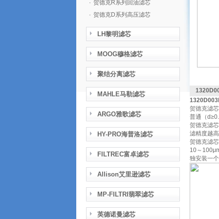
·
贺德克R系列回油滤芯
·
贺德克D系列高压滤芯
LH黎明滤芯
MOOG穆格滤芯
聚结分离滤芯
1320D
MAHLE马勒滤芯
1320D0
贺德克滤芯
ARGO雅歌滤芯
普通（d≥0
贺德克滤芯
滤精度越高
HY-PRO海普洛滤芯
贺德克滤芯
10～10
FILTREC富卓滤芯
独安装一个
Allison艾里逊滤芯
MP-FILTRI翡翠滤芯
英德诺曼滤芯