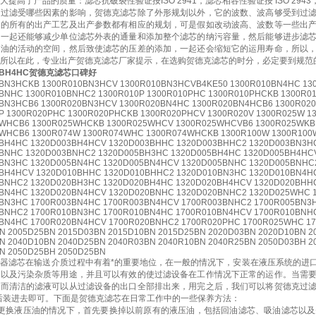
提高了产品的质量：滤芯抗破裂性验证按ISO 2941，滤芯相容性验证按 ISO 2943，
芯过滤受哪些因素的影响，贺德克滤芯除了外形规划以外，它的波数、波高够受到过
它的所有的出产工艺及出产参数都有相应的规划，可是假如改动波高、波数等一些出
，一起还能够减少单位滤芯外表的通量和添加整个滤芯的纳污容量，然后能够进步滤
压油的活动的空间，然后致使滤芯的压差的添加，一起还会缩短它的运用寿命，所以
所以在此，专业出产贺德克滤芯厂家提示，在选购贺德克滤芯的时分，必定要到规范
03BH4HC贺德克滤芯口碑好
BN3HCKB 1300R010BN3HCV 1300R010BN3HCVB4KE50 1300R010BN4HC 13
BNHC 1300R010BNHC2 1300R010P 1300R010PHC 1300R010PHCKB 1300R0
BN3HCB6 1300R020BN3HCV 1300R020BN4HC 1300R020BN4HCB6 1300R02
P 1300R020PHC 1300R020PHCKB 1300R020PHCV 1300R020V 1300R025W 
WHCB6 1300R025WHCKB 1300R025WHCV 1300R025WHCVB6 1300R025WKB
WHCB6 1300R074W 1300R074WHC 1300R074WHCKB 1300R100W 1300R100
BH4HC 1320D003BH4HCV 1320D003BHHC 1320D003BHHC2 1320D003BN3H
BNHC 1320D003BNHC2 1320D005BH3HC 1320D005BH4HC 1320D005BH4HC
BN3HC 1320D005BN4HC 1320D005BN4HCV 1320D005BNHC 1320D005BNHC
BH4HCV 1320D010BHHC 1320D010BHHC2 1320D010BN3HC 1320D010BN4H
BNHC2 1320D020BH3HC 1320D020BH4HC 1320D020BH4HCV 1320D020BHH
BN4HC 1320D020BN4HCV 1320D020BNHC 1320D020BNHC2 1320D025WHC
BN3HC 1700R003BN4HC 1700R003BN4HCV 1700R003BNHC2 1700R005BN3
BNHC2 1700R010BN3HC 1700R010BN4HC 1700R010BN4HCV 1700R010BNH
BN4HC 1700R020BN4HCV 1700R020BNHC2 1700R020PHC 1700R025WHC 1
N 2005D25BN 2015D03BN 2015D10BN 2015D25BN 2020D03BN 2020D10BN 2
N 2040D10BN 2040D25BN 2040R03BN 2040R10BN 2040R25BN 2050D03BH 2
N 2050D25BH 2050D25BN
器滤芯在输送介质过程中有着*的重要地位，在一般的情况下，安装在液压系统的进
粒以及污染杂质等用途，并且可以有效的使过滤设备在工作情况下正常的运作。当需
，而清洁的滤液可以从过滤设备的出口全部排出来，用完之后，我们可以将贺德克过
i后装进去即可。下面是贺德克滤芯在日常工作中的一些保养方法：
要更换液压油的情况下，首先要换掉以前原有的液压油，包括回油滤芯、吸油滤芯以