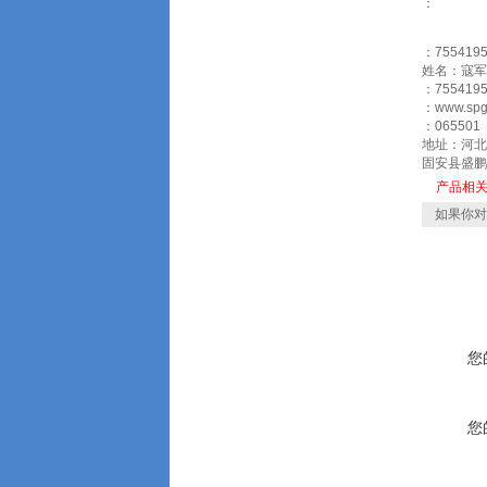
：
：7554195
姓名：寇军
：7554195
：www.sp
：065501
地址：河北
固安县盛鹏
产品相
如果你对
您
您