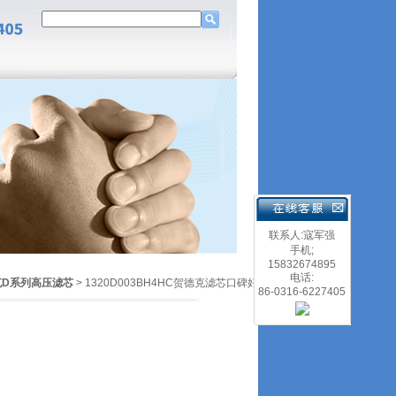
联系人:寇军强
手机;
15832674895
电话:
克D系列高压滤芯
> 1320D003BH4HC贺德克滤芯口碑好
86-0316-6227405