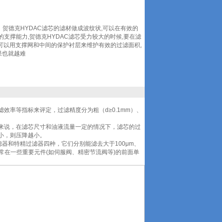
碑好，贺德克HYDAC滤芯的滤材做成波纹状,可以在有效的
支撑能力,贺德克HYDAC滤芯受力较大的时候,要在滤
,可以用支撑网和中间的保护衬层来维护有效的过滤面积,
果也就越难
率等指标来评定，过滤精度分为粗（d≥0.1mm）、
来说，在滤芯尺寸和油液流量一定的情况下，滤芯的过
小，则压降越小。
器和特精过滤器四种，它们分别能滤去大于100μm、
常常在一些重要元件(如伺服阀、精密节流阀等)的前面单