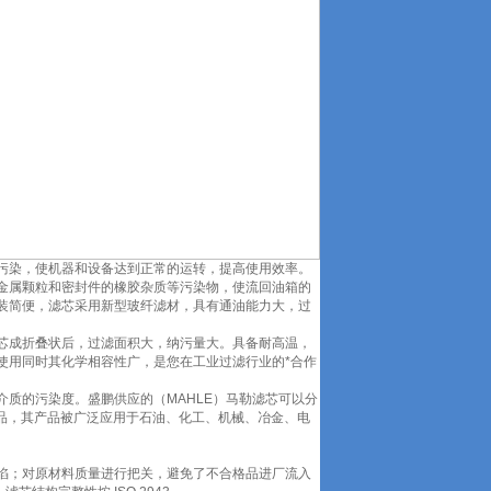
污染，使机器和设备达到正常的运转，提高使用效率。
金属颗粒和密封件的橡胶杂质等污染物，使流回油箱的
装简便，滤芯采用新型玻纤滤材，具有通油能力大，过
芯成折叠状后，过滤面积大，纳污量大。具备耐高温，
使用同时其化学相容性广，是您在工业过滤行业的*合作
质的污染度。盛鹏供应的（MAHLE）马勒滤芯可以分
同类产品，其产品被广泛应用于石油、化工、机械、冶金、电
陷；对原材料质量进行把关，避免了不合格品进厂流入