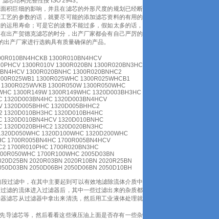
滤芯结构完整性按 ISO 2943。
滤面积巨细的影响，并且在滤芯的外形尺度的规划已经断
产工艺的参数的话，就要尽可能的添加滤芯资料的有用的
芯的运用寿命；可是它的波数不能过多，假如太多的话，
，在出产贺德克滤芯的时分，出产厂家都会有自己严厉的
的出产厂家进行选购具有质量确保的产品。
00R010BN4HCKB 1300R010BN4HCV
10PHCV 1300R010V 1300R020BN 1300R020BN3HC
0BN4HCV 1300R020BNHC 1300R020BNHC2
1300R025WB1 1300R025WHC 1300R025WHCB1
 1300R025WVKB 1300R050W 1300R050WHC
WHC 1300R149W 1300R149WHC 1320D003BH3HC
C 1320D003BN4HC 1320D003BN4HCV
V 1320D005BHHC 1320D005BHHC2
2 1320D010BH3HC 1320D010BH4HC
C 1320D010BN4HCV 1320D010BNHC
C 1320D020BHHC2 1320D020BN3HC
 1320D050WHC 1320D100WHC 1320D200WHC
HC 1700R005BN4HC 1700R005BN4HCV
C2 1700R010PHC 1700R020BN3HC
700R050WHC 1700R100WHC 2005D03BN
020D25BN 2020R03BN 2020R10BN 2020R25BN
050D03BN 2050D06BH 2050D06BN 2050D10BH
口段过滤中，在其中主要起到可以有效地滤除流体介质中
要过滤的流体进入过滤器后，其中一些过滤出来的杂质都
滤器滤芯从过滤器中拿出来清洗，然后用工业液体处理就
及先导滤芯等，然后看看这些液压油上面是否存有一些杂