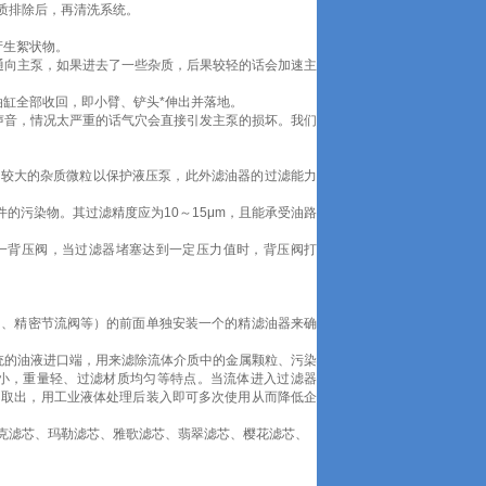
质排除后，再清洗系统。
产生絮状物。
通向主泵，如果进去了一些杂质，后果较轻的话会加速主
缸全部收回，即小臂、铲头*伸出并落地。
声音，情况太严重的话气穴会直接引发主泵的损坏。我们
去较大的杂质微粒以保护液压泵，此外滤油器的过滤能力
的污染物。其过滤精度应为10～15μm，且能承受油路
一背压阀，当过滤器堵塞达到一定压力值时，背压阀打
、精密节流阀等）的前面单独安装一个的精滤油器来确
压系统的油液进口端，用来滤除流体介质中的金属颗粒、污染
小，重量轻、过滤材质均匀等特点。当流体进入过滤器
中取出，用工业液体处理后装入即可多次使用从而降低企
克滤芯、玛勒滤芯、雅歌滤芯、翡翠滤芯、樱花滤芯、