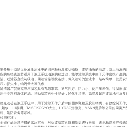
主要用于滤除设备液压油液中的固体颗粒及胶状物质，维护油液的清洁，防止油液的
应的贺德克滤芯适用于液压系统油液的精过滤，能够滤除系统中由于元件磨损产生的
洁。过滤器直接与吸油，回油管路螺纹连接，伸入油箱的油液中，结构简单，使用安
压力损失小，纳污量大等优点。
滤清器厂贺德克液压滤芯具有孔隙率高、透气性好、阻力小、使用压差低。过滤器滤
用于高粘稠液体过滤。马勒滤芯再生性能好，经化学清洗、高温及超声波清洗可反复
德克滤芯在液压系统中，用于滤除工作介质中的固体颗粒及胶状物质，有效控制工作介
LL颇尔、LH黎明、TAISEIKOGYO大生、HYDAC贺德克、MANN曼牌等公司的
料、消防设备等领域。
检测标准：
全部产品经过严格的试压实验，对折波滤芯直缝和端盖进行检漏，避免粘结和焊接缺