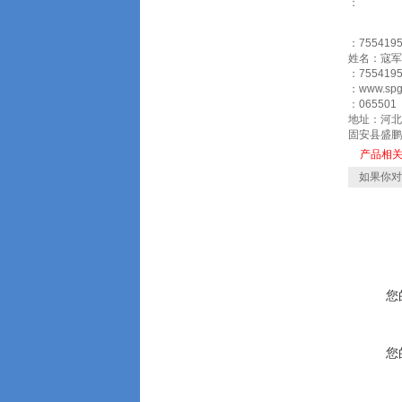
：
：7554195
姓名：寇军
：7554195
：www.sp
：065501
地址：河北
固安县盛鹏
产品相
如果你对
您
您