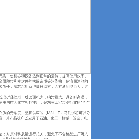
污染，使机器和设备达到正常的运转，提高使用效率。
金属颗粒和密封件的橡胶杂质等污染物，使流回油箱的
装简便，滤芯采用新型玻纤滤材，具有通油能力大，过
芯成折叠状后，过滤面积大，纳污量大。具备耐高温，
使用同时其化学相容性广，是您在工业过滤行业的*合作
质的污染度。盛鹏供应的（MAHLE）马勒滤芯可以分
同类产品，其产品被广泛应用于石油、化工、机械、冶金、电
陷；对原材料质量进行把关，避免了不合格品进厂流入