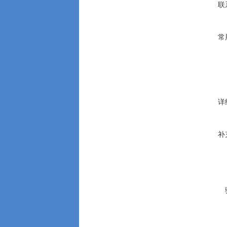
联
常
详
补