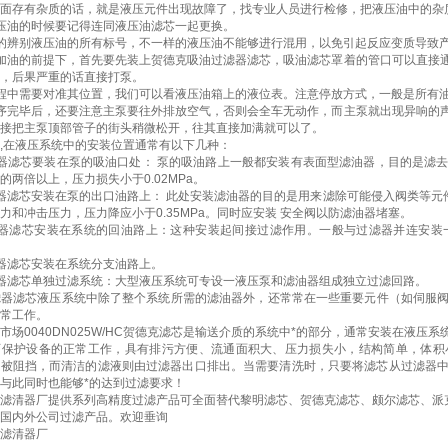
面存有杂质的话，就是液压元件出现故障了，找专业人员进行检修，把液压油中的杂
压油的时候要记得连同液压油滤芯一起更换。
的辨别液压油的所有标号，不一样的液压油不能够进行混用，以免引起反应变质导致
加油的前提下，首先要先装上贺德克吸油过滤器滤芯，吸油滤芯罩着的管口可以直接
，后果严重的话直接打泵。
程中需要对准其位置，我们可以看液压油箱上的液位表。注意停放方式，一般是所有油
序完毕后，还要注意主泵要往外排放空气，否则会全车无动作，而主泵就出现异响的
接把主泵顶部管子的街头稍微松开，往其直接加满就可以了。
,在液压系统中的安装位置通常有以下几种：
器滤芯要装在泵的吸油口处： 泵的吸油路上一般都安装有表面型滤油器，目的是滤
的两倍以上，压力损失小于0.02MPa。
器滤芯安装在泵的出口油路上： 此处安装滤油器的目的是用来滤除可能侵入阀类等元件
力和冲击压力，压力降应小于0.35MPa。同时应安装 安全阀以防滤油器堵塞。
滤器滤芯安装在系统的回油路上：这种安装起间接过滤作用。一般与过滤器并连安装
器滤芯安装在系统分支油路上。
器滤芯单独过滤系统：大型液压系统可专设一液压泵和滤油器组成独立过滤回路。
器滤芯液压系统中除了整个系统所需的滤油器外，还常常在一些重要元件（如伺服阀
常工作。
市场0040DN025W/HC贺德克滤芯是输送介质的系统中*的部分，通常安装在液
可保护设备的正常工作，具有排污方便、流通面积大、压力损失小，结构简单，体积
质被阻挡，而清洁的滤液则由过滤器出口排出。当需要清洗时，只要将滤芯从过滤器
与此同时也能够*的达到过滤要求！
滤清器厂提供系列高精度过滤产品可全面替代黎明滤芯、贺德克滤芯、颇尔滤芯、派
国内外公司过滤产品。欢迎垂询
滤清器厂