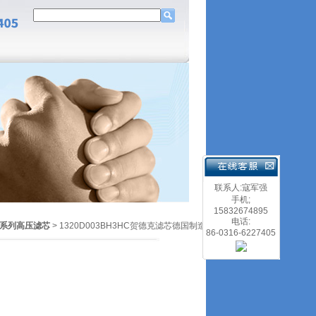
联系人:寇军强
手机;
15832674895
电话:
D系列高压滤芯
> 1320D003BH3HC贺德克滤芯德国制造
86-0316-6227405