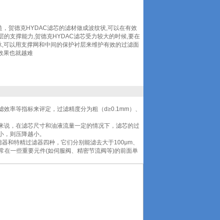
国制造，贺德克HYDAC滤芯的滤材做成波纹状,可以在有效
的支撑能力,贺德克HYDAC滤芯受力较大的时候,要在
承,可以用支撑网和中间的保护衬层来维护有效的过滤面
效果也就越难
率等指标来评定，过滤精度分为粗（d≥0.1mm）、
来说，在滤芯尺寸和油液流量一定的情况下，滤芯的过
小，则压降越小。
器和特精过滤器四种，它们分别能滤去大于100μm、
常常在一些重要元件(如伺服阀、精密节流阀等)的前面单