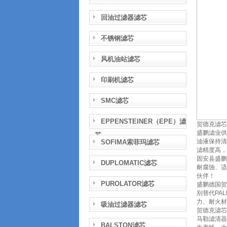
回油过滤器滤芯
不锈钢滤芯
风机油站滤芯
印刷机滤芯
SMC滤芯
EPPENSTEINER（EPE）滤
贺德克滤芯
盛鹏滤业供
芯
油液保持清
SOFIMA索菲玛滤芯
滤精度高，
固安县盛鹏
DUPLOMATIC滤芯
耐腐蚀、适
伙伴！
PUROLATOR滤芯
盛鹏德国贺
别替代PA
力、耐火材
吸油过滤器滤芯
贺德克滤芯
马勒滤清器
BALSTON滤芯