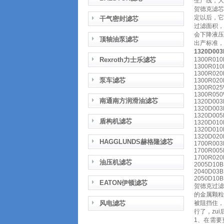
生产线，大大
贺德克滤
定以后，
干气密封滤芯
过滤面积
会下降液
顶轴油泵滤芯
出产标准，
1320D0
Rexroth力士乐滤芯
1300R010
1300R010
1300R020
泵车滤芯
1300R020
1300R025
1300R050
南通南方润滑油滤芯
1320D003
1320D003
1320D005
盾构机滤芯
1320D010
1320D010
1320D020
HAGGLUNDS赫格隆滤芯
1700R003
1700R005
1700R020
油压机滤芯
2005D10B
2040D03B
2050D10B
EATON伊顿滤芯
贺德克过滤
的金属颗
风电滤芯
被阻挡住
行了，zu
1、在需