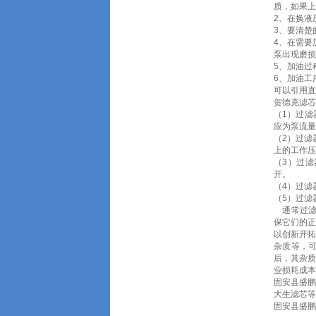
质，如果上
2、在换液
3、要清楚
4、在需要
泵出现磨损
5、加油过
6、加油工
可以引用直
贺德克滤芯
（1）过滤
应为泵流量
（2）过滤
上的工作压
（3）过
开。
（4）过滤
（5）过滤
通常过滤
保它们的正
以创新开拓
杂质等，
后，其杂
业损耗成本
固安县盛鹏
大生滤芯等
固安县盛鹏