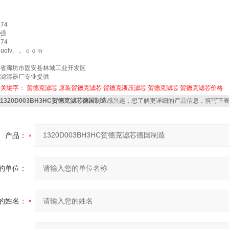
74
强
74
guolv。。ｃｏｍ
省廊坊市固安县林城工业开发区
滤清器厂专业提供
关关键字：
贺德克滤芯
原装贺德克滤芯
贺德克液压滤芯
贺德克滤芯
贺德克滤芯价格
1320D003BH3HC贺德克滤芯德国制造
感兴趣，想了解更详细的产品信息，填写下
产品：
的单位：
的姓名：