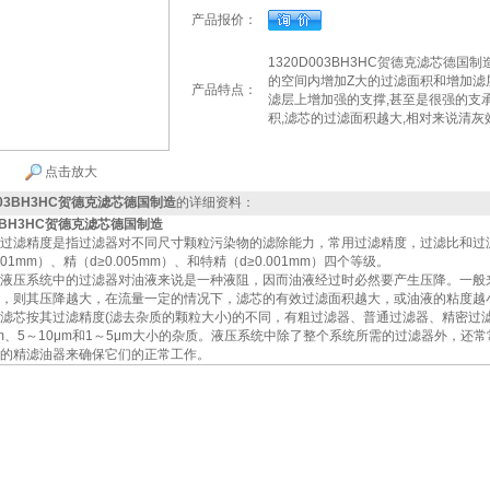
产品报价：
1320D003BH3HC贺德克滤芯德
的空间内增加Z大的过滤面积和增加滤层
产品特点：
滤层上增加强的支撑,甚至是很强的支
积,滤芯的过滤面积越大,相对来说清灰
点击放大
003BH3HC贺德克滤芯德国制造
的详细资料：
03BH3HC贺德克滤芯德国制造
过滤精度是指过滤器对不同尺寸颗粒污染物的滤除能力，常用过滤精度，过滤比和过滤效
.01mm）、精（d≥0.005mm）、和特精（d≥0.001mm）四个等级。
液压系统中的过滤器对油液来说是一种液阻，因而油液经过时必然要产生压降。一般
，则其压降越大，在流量一定的情况下，滤芯的有效过滤面积越大，或油液的粘度越
滤芯按其过滤精度(滤去杂质的颗粒大小)的不同，有粗过滤器、普通过滤器、精密过滤
0μm、5～10μm和1～5μm大小的杂质。液压系统中除了整个系统所需的过滤器外，还
的精滤油器来确保它们的正常工作。