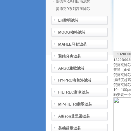
·
贺德克R系列回油滤芯
·
贺德克D系列高压滤芯
LH黎明滤芯
MOOG穆格滤芯
MAHLE马勒滤芯
1320D
聚结分离滤芯
1320D0
贺德克滤芯
ARGO雅歌滤芯
普通（d≥0
贺德克滤芯
滤精度越高
HY-PRO海普洛滤芯
贺德克滤芯
10～10
FILTREC富卓滤芯
独安装一个
MP-FILTRI翡翠滤芯
Allison艾里逊滤芯
英德诺曼滤芯