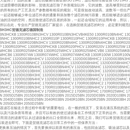
提高了产品的质量：滤芯抗破裂性验证按ISO 2941，滤芯相容性验证按 ISO 2943，
芯过滤受哪些因素的影响，贺德克滤芯除了外形规划以外，它的波数、波高够受到过
它的所有的出产工艺及出产参数都有相应的规划，可是假如改动波高、波数等一些出
，一起还能够减少单位滤芯外表的通量和添加整个滤芯的纳污容量，然后能够进步滤
压油的活动的空间，然后致使滤芯的压差的添加，一起还会缩短它的运用寿命，所以
所以在此，专业出产贺德克滤芯厂家提示，在选购贺德克滤芯的时分，必定要到规范
03BH3HC贺德克滤芯德国制造
BN3HCKB 1300R010BN3HCV 1300R010BN3HCVB4KE50 1300R010BN4HC 13
BNHC 1300R010BNHC2 1300R010P 1300R010PHC 1300R010PHCKB 1300R0
BN3HCB6 1300R020BN3HCV 1300R020BN4HC 1300R020BN4HCB6 1300R02
P 1300R020PHC 1300R020PHCKB 1300R020PHCV 1300R020V 1300R025W 
WHCB6 1300R025WHCKB 1300R025WHCV 1300R025WHCVB6 1300R025WKB
WHCB6 1300R074W 1300R074WHC 1300R074WHCKB 1300R100W 1300R100
BH4HC 1320D003BH4HCV 1320D003BHHC 1320D003BHHC2 1320D003BN3H
BNHC 1320D003BNHC2 1320D005BH3HC 1320D005BH4HC 1320D005BH4HC
BN3HC 1320D005BN4HC 1320D005BN4HCV 1320D005BNHC 1320D005BNHC
BH4HCV 1320D010BHHC 1320D010BHHC2 1320D010BN3HC 1320D010BN4H
BNHC2 1320D020BH3HC 1320D020BH4HC 1320D020BH4HCV 1320D020BHH
BN4HC 1320D020BN4HCV 1320D020BNHC 1320D020BNHC2 1320D025WHC
BN3HC 1700R003BN4HC 1700R003BN4HCV 1700R003BNHC2 1700R005BN3
BNHC2 1700R010BN3HC 1700R010BN4HC 1700R010BN4HCV 1700R010BNH
BN4HC 1700R020BN4HCV 1700R020BNHC2 1700R020PHC 1700R025WHC 1
N 2005D25BN 2015D03BN 2015D10BN 2015D25BN 2020D03BN 2020D10BN 2
N 2040D10BN 2040D25BN 2040R03BN 2040R10BN 2040R25BN 2050D03BH 2
N 2050D25BH 2050D25BN
器滤芯在输送介质过程中有着*的重要地位，在一般的情况下，安装在液压系统的进
粒以及污染杂质等用途，并且可以有效的使过滤设备在工作情况下正常的运作。当需
，而清洁的滤液可以从过滤设备的出口全部排出来，用完之后，我们可以将贺德克过
i后装进去即可。下面是贺德克滤芯在日常工作中的一些保养方法：
要更换液压油的情况下，首先要换掉以前原有的液压油，包括回油滤芯、吸油滤芯以