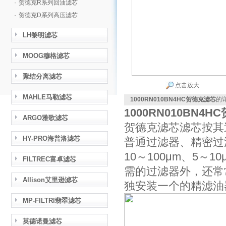
·
贺德克R系列回油滤芯
·
贺德克D系列高压滤芯
LH黎明滤芯
MOOG穆格滤芯
聚结分离滤芯
点击放大
MAHLE马勒滤芯
1000RN010BN4HC贺德克滤芯
的
1000RN010BN4
ARGO雅歌滤芯
贺德克滤芯滤芯按其
HY-PRO海普洛滤芯
普通过滤器、精密过
10～100μm、5
FILTREC富卓滤芯
需的过滤器外，还常
Allison艾里逊滤芯
独安装一个的精滤油
MP-FILTRI翡翠滤芯
英德诺曼滤芯