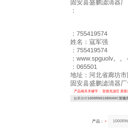
固安县盛鹏滤清器厂
：
：755419574
姓名：寇军强
：755419574
：www.spguolv。
：065501
地址：河北省廊坊市
固安县盛鹏滤清器厂
产品相关关键字：
贺德克滤芯
原装
如果你对
1000RN010BN4HC贺
产品：