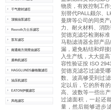
物质，有效控制工作
干气密封滤芯
别替代PALL颇尔、L
曼牌等公司的同类产
顶轴油泵滤芯
力、耐火材料、消防
Rexroth力士乐滤芯
贺德克滤芯检测标准
泵车滤芯
马勒滤清器全部产品
漏，避免粘结和焊接
南通南方润滑油滤芯
入生产线，大大提高了
盾构机滤芯
容性验证按 ISO 29
贺德克滤芯过滤受哪
HAGGLUNDS赫格隆滤芯
数、波高够受到过滤
油压机滤芯
定以后，它的所有的
EATON伊顿滤芯
高、波数等一些出产
过滤面积，一起还
风电滤芯
量，然后能够进步