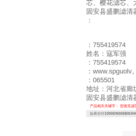
芯、樱花滤芯、
固安县盛鹏滤清
：
：755419574
姓名：寇军强
：755419574
：www.spguo
：065501
地址：河北省廊
固安县盛鹏滤清
产品相关关键字：
贺德克滤
如果你对
1000DN006BN