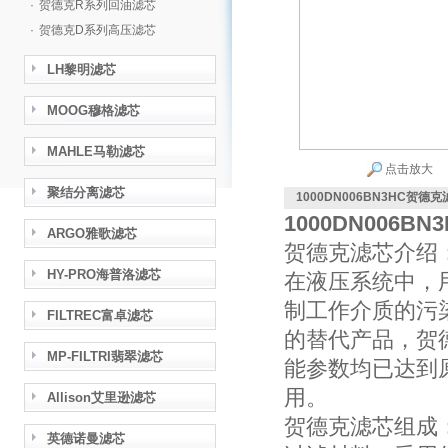
·
贺德克R系列回油滤芯
·
贺德克D系列高压滤芯
LH黎明滤芯
MOOG穆格滤芯
MAHLE马勒滤芯
点击放大
聚结分离滤芯
1000DN006BN3HC贺德
1000DN006B
ARGO雅歌滤芯
贺德克滤芯介绍
HY-PRO海普洛滤芯
在液压系统中，
制工作介质的污
FILTREC富卓滤芯
的替代产品，贺
MP-FILTRI翡翠滤芯
能参数均已达到
用。
Allison艾里逊滤芯
贺德克滤芯组成
英德诺曼滤芯