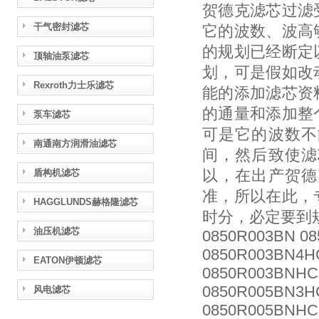
贺德克滤芯过滤
干气密封滤芯
它的波数、波高
的规划已经断定
顶轴油泵滤芯
划，可是假如改
Rexroth力士乐滤芯
能的添加滤芯资
的通量和添加整
泵车滤芯
可是它的波数不
南通南方润滑油滤芯
间，然后致使滤
以，在出产贺德
盾构机滤芯
准，所以在此，
HAGGLUNDS赫格隆滤芯
时分，必定要到
油压机滤芯
0850R003BN 0
0850R003BN4H
EATON伊顿滤芯
0850R003BNHC2
0850R005BN3H
风电滤芯
0850R005BNHC