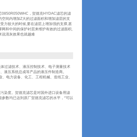
芯0850R050WHC，贺德克HYDAC滤芯的滤
的空间内增加Z大的过滤面积和增加滤层的支
芯受力较大的时候,要在滤层上增加强的支撑,甚
撑网和中间的保护衬层来维护有效的过滤面积,
来说清灰效果也就越难
产用于流体过滤技术、液压控制技术、电子测量技术
铁、液压系统总成等产品的液压件制造商。
工业、电力设备、化工、工程机械、造纸工业、
的污染度。贺德克滤芯是对国外进口设备用滤
能参数均已达到原厂贺德克滤芯的水平，*可以