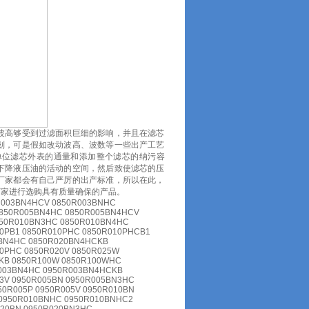
波高够受到过滤面积巨细的影响，并且在滤芯
划，可是假如改动波高、波数等一些出产工艺
单位滤芯外表的通量和添加整个滤芯的纳污容
下降液压油的活动的空间，然后致使滤芯的压
厂家都会有自己严厉的出产标准，所以在此，
厂家进行选购具有质量确保的产品。
R003BN4HCV 0850R003BNHC
0850R005BN4HC 0850R005BN4HCV
850R010BN3HC 0850R010BN4HC
0PB1 0850R010PHC 0850R010PHCB1
0BN4HC 0850R020BN4HCKB
0PHC 0850R020V 0850R025W
KB 0850R100W 0850R100WHC
003BN4HC 0950R003BN4HCKB
3V 0950R005BN 0950R005BN3HC
0R005P 0950R005V 0950R010BN
0950R010BNHC 0950R010BNHC2