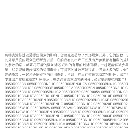
贺德克滤芯过滤受哪些因素的影响，贺德克滤芯除了外形规划以外，它的波数、
的外形尺度的规划已经断定以后，它的所有的出产工艺及出产参数都有相应的规
的参数的话，就要尽可能的添加滤芯资料的有用的过滤面积，一起还能够减少
量，然后能够进步滤芯的运用寿命；可是它的波数不能过多，假如太多的话，会
差的添加，一起还会缩短它的运用寿命，所以，在出产贺德克滤芯的时分，出产
专业出产贺德克滤芯厂家提示，在选购贺德克滤芯的时分，必定要到规范的出产
0850R003BN 0850R003BN3HC 0850R003BN3HCV 0850R003BN4HC 0850
0850R003BNHC2 0850R003P 0850R003V 0850R005BN 0850R005BN3HC 
0850R005BNHC 0850R005BNHC2 0850R005P 0850R005V 0850R010BN 0
0850R010BN4HCV 0850R010BNHC 0850R010BNHC2 0850R010P 0850R01
0850R010V 0850R020BN 0850R020BN3HC 0850R020BN3HCKB 0850R02
0850R020BN4HCV 0850R020BNHC 0850R020BNHC2 0850R020P 0850R02
0850R025WHC 0850R050W 0850R050WHC 0850R074WHC 0850R074WHC
0850R149WHC 0950R003BN 0950R003BN3HC 0950R003BN3HCKB 0950R
0950R003BN4HCV 0950R003BNHC 0950R003BNHC2 0950R003P 0950R00
0950R005BN4HC 0950R005BN4HCV 0950R005BNHC 0950R005BNHC2 095
0950R010BN3HC 0950R010BN3HCV 0950R010BN4HC 0950R010BN4HCV 