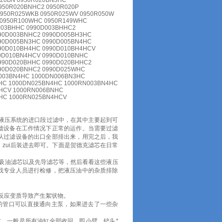
020BN 0950R020BN3HC
950R020BNHC2 0950R020P
0950R025WKB 0950R025WV 0950R050W
 0950R100WHC 0950R149WHC
003BHHC 0990D003BHHC2
90D003BNHC2 0990D005BH3HC
90D005BN3HC 0990D005BN4HC
90D010BH4HC 0990D010BH4HCV
0D010BN4HCV 0990D010BNHC
990D020BHHC 0990D020BHHC2
990D020BNHC2 0990D025WHC
003BN4HC 1000DN006BN3HC
HC 1000DN025BN4HC 1000RN003BN4HC
HCV 1000RN006BNHC
HC 1000RN025BN4HCV
液压系统的进口段过滤中，在其中主要起到可
滤设备在工作情况下正常的运作。当需要过滤
从过滤设备的出口全部排出来，用完之后，我
zui后装进去即可。下面是贺德克滤芯在日常
吸油滤芯以及先导滤芯等，然后看看这些液压
找专业人员进行检修，把液压油中的杂质排除
反应变质导致产生絮状物。
的管口可以直接通向主泵，如果进去了一些杂
，一般是所有油缸全部收回，即小臂、铲头*