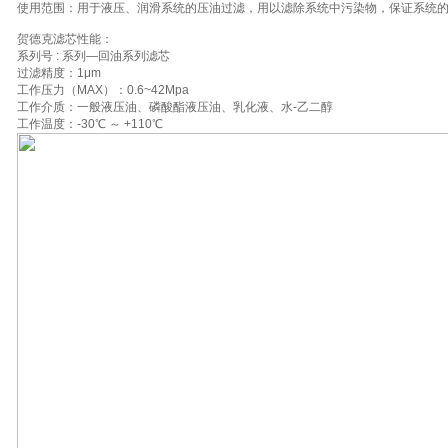
使用范围：用于液压、润滑系统的压油过滤，用以滤除系统中污染物，保证系统
贺德克滤芯性能：
系列号 : 系列—回油系列滤芯
过滤精度：1μm
工作压力（MAX）：0.6~42Mpa
工作介质：一般液压油、磷酸酯液压油、乳化液、水-乙二醇
工作温度：-30℃ ～ +110℃