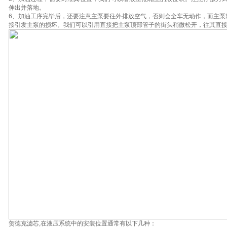
伸出并落地。
6、加油工序完毕后，还要注意主泵要往外排放空气，否则会全车无动作，而主泵
接引发主泵的损坏。我们可以引用直接把主泵顶部管子的街头稍微松开，往其直
贺德克滤芯,在液压系统中的安装位置通常有以下几种：