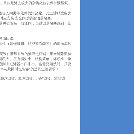
器，目的是滤去较大的杂质微粒以保护液压泵，
能侵入阀类等元件的污染物。其过滤精度应为
。同时应安装 安全阀以防滤油器堵塞。
器并连安装一背压阀，当过滤器堵塞达到一定
过滤回路。
元件（如伺服阀、精密节流阀等）的前面单独
通常安装在液压系统的油液进口端，用来滤除流体
面积大、压力损失小，结构简单，体积小，重
液则由过滤器出口排出。当需要清洗时，只要
本与此同时也能够*的达到过滤要求！
、颇尔滤芯、派克滤芯、玛勒滤芯、雅歌滤