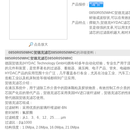
产品报价：
0850R050WHC贺德克滤
材做成波纹状,可以在有效
产品特点：
撑能力,贺德克HYDAC滤
至是很强的支承,可以用支
滤芯的过滤面积越大,相对
点击放大
0850R050WHC贺德克滤芯0850R050WHC
的详细资料：
0850R050WHC贺德克滤芯0850R050WHC
德国贺德克(HYDAC Technology GmbH)拥有40多年自动化经验，专业生
的元件和装置，是世界著名的过滤器、蓄能器、液压阀、电子产品、管夹、电磁
HYDAC产品的应用范围十分广泛，几乎覆盖各行各业，尤其在冶金工业、汽车
造船工业以及机床制造等领域都得到广泛应用。
贺德克滤芯介绍：
在液压系统中，用于滤除工作介质中的固体颗粒及胶状物质，有效控制工作介质
芯国产化后的替代产品，贺德克滤芯采用美国HV进口玻纤滤材，贺德克滤芯的性
替代德国贺德克滤芯使用。
贺德克滤芯组成：
过滤材料：采用优质的玻璃纤维滤材-BN
密封材料：氟胶圈
过滤精度：从1、3、6、12、25……μm
过滤比：β≧1000
结构强度：1.0Mpa, 2.0Mpa, 16.0Mpa, 21.0Mpa