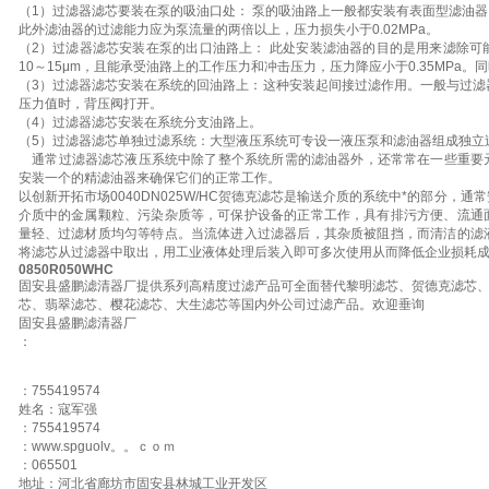
（1）过滤器滤芯要装在泵的吸油口处： 泵的吸油路上一般都安装有表面型滤油
此外滤油器的过滤能力应为泵流量的两倍以上，压力损失小于0.02MPa。
（2）过滤器滤芯安装在泵的出口油路上： 此处安装滤油器的目的是用来滤除可
10～15μm，且能承受油路上的工作压力和冲击压力，压力降应小于0.35MPa
（3）过滤器滤芯安装在系统的回油路上：这种安装起间接过滤作用。一般与过滤
压力值时，背压阀打开。
（4）过滤器滤芯安装在系统分支油路上。
（5）过滤器滤芯单独过滤系统：大型液压系统可专设一液压泵和滤油器组成独立
通常过滤器滤芯液压系统中除了整个系统所需的滤油器外，还常常在一些重要
安装一个的精滤油器来确保它们的正常工作。
以创新开拓市场0040DN025W/HC贺德克滤芯是输送介质的系统中*的部分，
介质中的金属颗粒、污染杂质等，可保护设备的正常工作，具有排污方便、流通
量轻、过滤材质均匀等特点。当流体进入过滤器后，其杂质被阻挡，而清洁的滤
将滤芯从过滤器中取出，用工业液体处理后装入即可多次使用从而降低企业损耗成
0850R050WHC
固安县盛鹏滤清器厂提供系列高精度过滤产品可全面替代黎明滤芯、贺德克滤芯
芯、翡翠滤芯、樱花滤芯、大生滤芯等国内外公司过滤产品。欢迎垂询
固安县盛鹏滤清器厂
：
：755419574
姓名：寇军强
：755419574
：www.spguolv。。ｃｏｍ
：065501
地址：河北省廊坊市固安县林城工业开发区