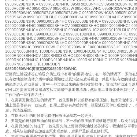
0950R010P 0950R010PHC 0950R010PKB 0950R010PV 0950R010V 0950R
0950R020BN3HCV 0950R020BN4HC 0950R020BN4HCV 0950R020BNHC 0
0950R020PHC 0950R020V 0950R025W 0950R025WHC 0950R025WHCKB 
0950R050WHC 0950R074W 0950R074WHC 0950R074WHCKB 0950R100W
0950S149W 0990D003BH3HC 0990D003BH4HC 0990D003BH4HCV 0990D
0990D003BN3HC 0990D003BN4HC 0990D003BN4HCV 0990D003BNHC 09
0990D005BH4HC 0990D005BH4HCV 0990D005BHHC 0990D005BHHC2 09
0990D005BN4HCV 0990D005BNHC 0990D005BNHC2 0990D010BH3HC 09
0990D010BHHC 0990D010BHHC2 0990D010BN3HC 0990D010BN4HC 099
0990D010BNHC2 0990D020BH3HC 0990D020BH4HC 0990D020BH4HCV 0
0990D020BN3HC 0990D020BN4HC 0990D020BN4HCV 0990D020BNHC 0
0990D050WHC 0990D100WHC 0990D200WHC 1000DN003BN3HC 1000DN
1000DN006BN4HC 1000DN010BN3HC 1000DN010BN4HC 1000DN025BN3
1000RN003BN4HCV 1000RN003BNHC 1000RN006BN4HC 1000RN006BN4
1000RN010BN4HC 1000RN010BN4HCV 1000RN010BNHC 1000RN025BN4
1000RN025BNHC 10108R03BN
0850R050WHC贺德克滤芯0850R050WHC
贺德克过滤器滤芯在输送介质过程中有着*的重要地位，在一般的情况下，安装在
以有效地滤除流体介质中的金属颗粒以及污染杂质等用途，并且可以有效的使过
的流体进入过滤器后，其中一些过滤出来的杂质都被阻挡住，而清洁的滤液可以
们可以将贺德克过滤器滤芯从过滤器中拿出来清洗，然后用工业液体处理就行了，
工作中的一些保养方法：
1、在需要更换液压油的情况下，首先要换掉以前原有的液压油，包括回油滤芯、
油上面是否存有一些杂质，如果上面存有杂质的话，就是液压元件出现故障了，
后，再清洗系统。
2、在换液压油的时候要记得连同液压油滤芯一起更换。
3、要清楚的辨别液压油的所有标号，不一样的液压油不能够进行混用，以免引起
4、在需要加油的前提下，首先要先装上贺德克吸油过滤器滤芯，吸油滤芯罩着
质，后果较轻的话会加速主泵出现磨损，后果严重的话直接打泵。
5、加油过程中需要对准其位置，我们可以看液压油箱上的液位表。注意停放方式