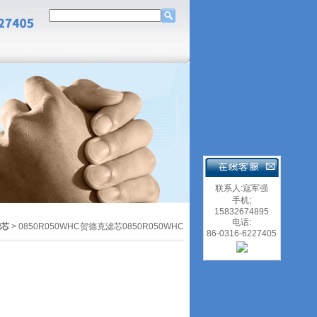
联系人:寇军强
手机;
15832674895
电话:
滤芯
> 0850R050WHC贺德克滤芯0850R050WHC
86-0316-6227405